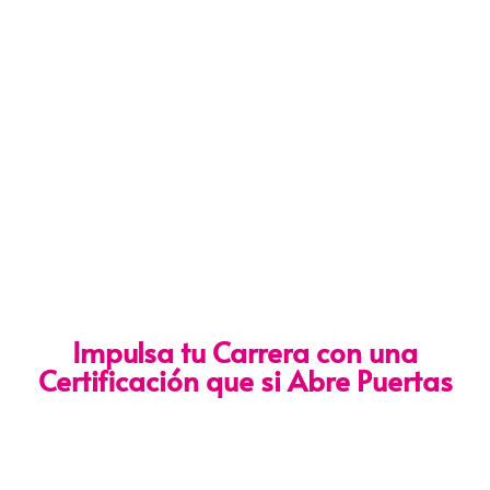
Impulsa tu Carrera con una
Certificación que si Abre Puertas
Nuestra certificación cumple con los lineamientos establecidos
por la
Directiva N.° 141-2016-SERVIR-PE
, lo que garantiza su
validez en procesos de selección y ascenso en entidades
públicas
.