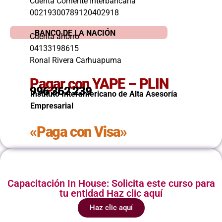
Cuenta Corriente Interbancaria
00219300789120402918
BANCO DE LA NACIÓN
Cuenta ahorro
04133198615
Ronal Rivera Carhuapuma
Pagar con YAPE – PLIN
996 362 239
Instituto Interamericano de Alta Asesoría
Empresarial
«Paga con Visa»
Capacitación In House: Solicita este curso para
tu entidad Haz clic aquí
Haz clic aquí