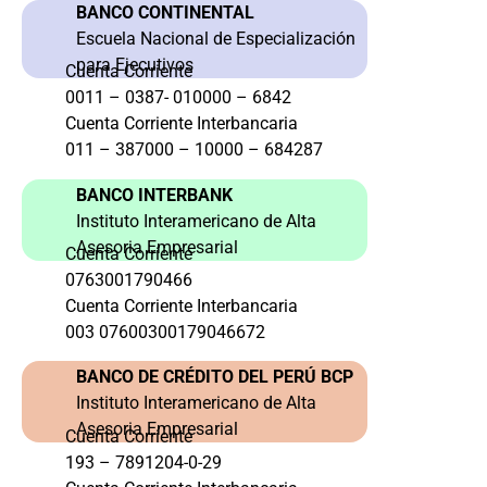
BANCO CONTINENTAL
Escuela Nacional de Especialización
para Ejecutivos
Cuenta Corriente
0011 – 0387- 010000 – 6842
Cuenta Corriente Interbancaria
011 – 387000 – 10000 – 684287
BANCO INTERBANK
Instituto Interamericano de Alta
Asesoria Empresarial
Cuenta Corriente
0763001790466
Cuenta Corriente Interbancaria
003 07600300179046672
BANCO DE CRÉDITO DEL PERÚ BCP
Instituto Interamericano de Alta
Asesoria Empresarial
Cuenta Corriente
193 – 7891204-0-29