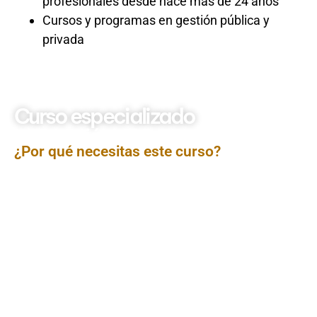
profesionales desde hace más de 24 años
Cursos y programas en gestión pública y
privada
Curso especializado
Importación y Exportación
¿Por qué necesitas este curso?
El curso Importación y Exportación proporciona un
conocimiento práctico sobre los procesos, normativas
y estrategias que intervienen en el comercio
internacional. Los participantes conocerán el ciclo
completo de una operación de importación y
exportación, desde la identificación de mercados,
negociación con proveedores o clientes
internacionales, gestión aduanera, transporte y
logística internacional, hasta el cumplimiento de
requisitos legales y tributarios, fortaleciendo su
capacidad para operar de manera eficiente en
mercados globales.