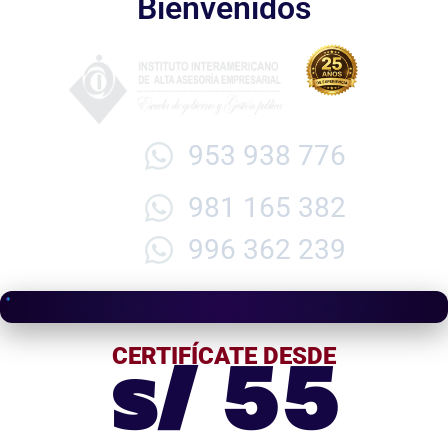
Bienvenidos
953 938 776
981 165 382
996 362 239
s/ 55
CERTIFÍCATE DESDE