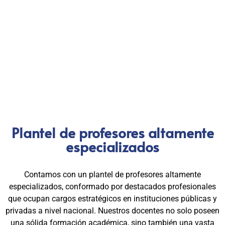
Con más de 24 años de trayectoria, somos un referente
nacional en formación profesional especializada. Nuestros
egresados hoy lideran áreas clave en el sector público y
privado, gracias a una capacitación orientada a la
excelencia, la práctica y el cumplimiento normativo. Nuestra
experiencia es garantía de calidad, confianza y resultados
comprobados.
Plantel de profesores altamente
especializados
Contamos con un plantel de profesores altamente
especializados, conformado por destacados profesionales
que ocupan cargos estratégicos en instituciones públicas y
privadas a nivel nacional. Nuestros docentes no solo poseen
una sólida formación académica, sino también una vasta