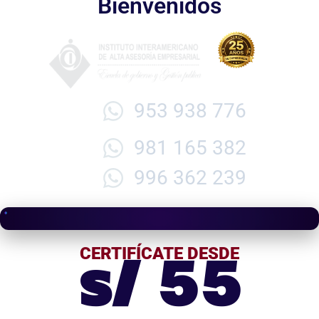
Bienvenidos
953 938 776
981 165 382
996 362 239
s/ 55
CERTIFÍCATE DESDE