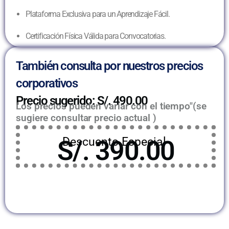
Plataforma Exclusiva para un Aprendizaje Fácil.
Certificación Física Válida para Convocatorias.
También consulta por nuestros precios
corporativos
Precio sugerido: S/. 490.00
Los precios pueden variar con el tiempo"(se
sugiere consultar precio actual )
Descuento Especial
S/. 390.00