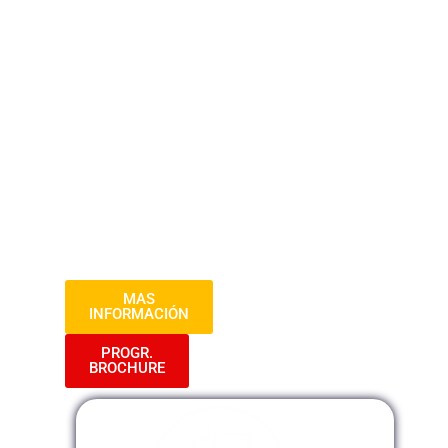
herramientas y técnicas necesarias para
administrar su tiempo de manera efectiva,
mejorar la productividad y alcanzar sus
objetivos personales y profesionales. A
través de la identificación de prioridades,
el establecimiento de metas claras y la
implementación de estrategias de
planificación y organización, los
participantes aprenderán a maximizar su
eficiencia y reducir el estrés asociado con
la gestión del tiempo.
MAS
INFORMACIÓN
PROGR.
BROCHURE