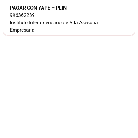
PAGAR CON YAPE – PLIN
996362239
Instituto Interamericano de Alta Asesoría
Empresarial
¿Sería más cómodo
para ti
comunicarnos a
través de
WhatsApp?