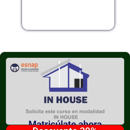
Modalidad InHouse
Matricúlate ahora