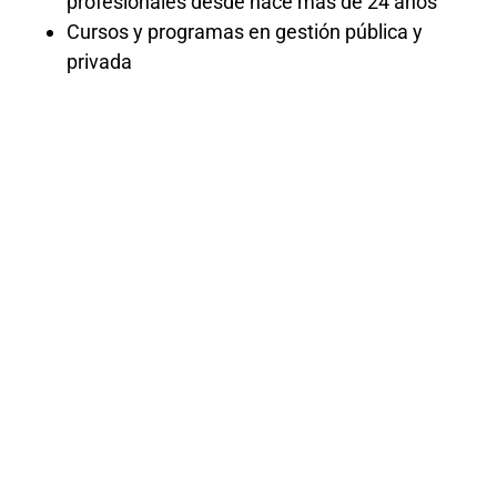
profesionales desde hace más de 24 años
Cursos y programas en gestión pública y
privada
CURSO
ADMINISTRACI
Y GESTIÓN
DEL TIEMPO
Este curso está diseñado para
proporcionar a los participantes las