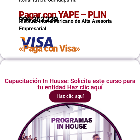
Pagar con YAPE – PLIN
996 362 239
Instituto Interamericano de Alta Asesoría
Empresarial
«Paga con Visa»
Capacitación In House: Solicita este curso para
tu entidad Haz clic aquí
Haz clic aquí