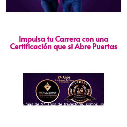
Impulsa tu Carrera con una
Certificación que si Abre Puertas
Nuestra certificación cumple con los lineamientos establecidos
por la
Directiva N.° 141-2016-SERVIR-PE
, lo que garantiza su
validez en procesos de selección y ascenso en entidades
públicas
.
Con más de 24 años de trayectoria, somos un referente
nacional en formación profesional especializada. Nuestros
egresados hoy lideran áreas clave en el sector público y
privado, gracias a una capacitación orientada a la