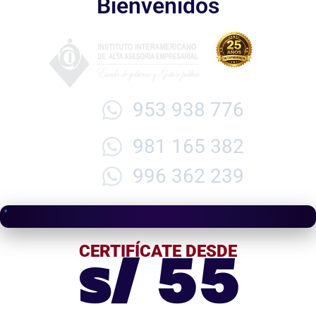
Bienvenidos
953 938 776
981 165 382
996 362 239
s/ 55
CERTIFÍCATE DESDE