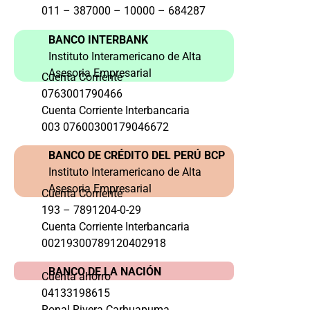
011 – 387000 – 10000 – 684287
BANCO INTERBANK
Instituto Interamericano de Alta
Asesoria Empresarial
Cuenta Corriente
0763001790466
Cuenta Corriente Interbancaria
003 07600300179046672
BANCO DE CRÉDITO DEL PERÚ BCP
Instituto Interamericano de Alta
Asesoria Empresarial
Cuenta Corriente
193 – 7891204-0-29
Cuenta Corriente Interbancaria
00219300789120402918
BANCO DE LA NACIÓN
Cuenta ahorro
04133198615
Ronal Rivera Carhuapuma