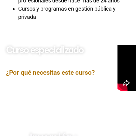
profesionales desde hace más de 24 años
Cursos y programas en gestión pública y
privada
Curso especializado
Obras Públicas por
impuestos
¿Por qué necesitas este curso?
El
Curso Obras por Impuestos
ofrece una visión
práctica y normativa sobre el mecanismo de inversión
pública promovido por el Estado para articular
proyectos de infraestructura mediante la participación
del sector privado. Se explican sus fundamentos,
procesos, ventajas y desafíos, con especial atención al
marco legal vigente y la articulación entre empresas,
gobiernos subnacionales y entidades del gobierno
central.