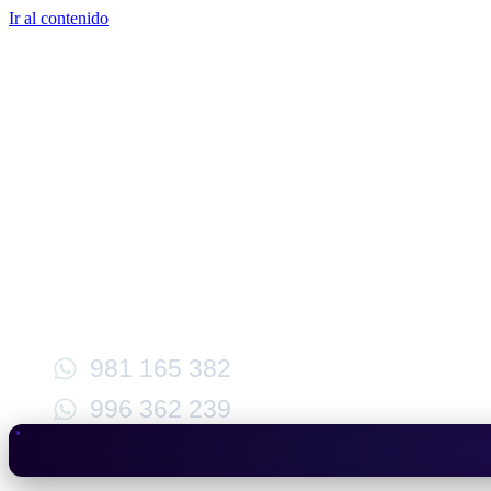
Ir al contenido
981 165 382
996 362 239