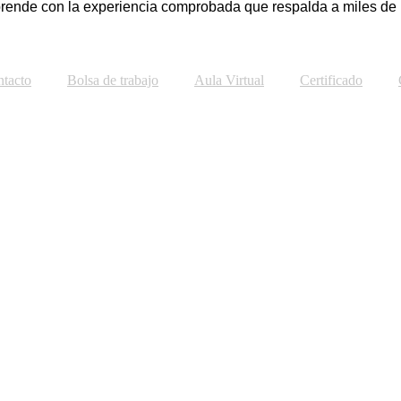
rende con la experiencia comprobada que respalda a miles de
tacto
Bolsa de trabajo
Aula Virtual
Certificado
ización de Datos
está diseñado para brindar a los participant
l en entornos profesionales. Se abordarán temas clave como el 
eño de dashboards interactivos, manejo de grandes volúmenes de
la creación y gestión de macros para automatizar procesos. Es
idad.