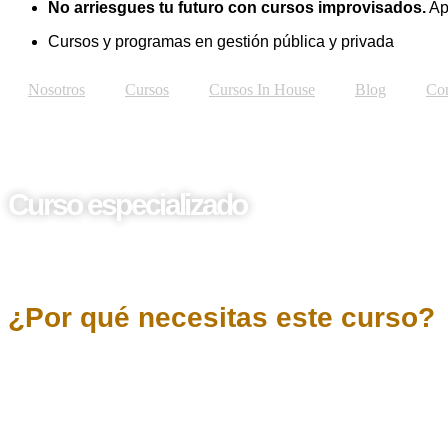
No arriesgues tu futuro con cursos improvisados.
Ap
Cursos y programas en gestión pública y privada
Nosotros
Cursos
Cursos In House
Blog
Con
Curso especializado
Excel Avanzado
¿Por qué necesitas este curso?
El curso
Excel Avanzado – Funciones, Análisis y Automat
para aprovechar al máximo las capacidades de Microsoft Exce
y de búsqueda, creación y análisis de tablas dinámicas, dis
herramientas de análisis como Solver y Escenarios, así como 
estratégica, optimizar el trabajo diario y potenciar la productiv