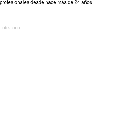
 profesionales desde hace más de 24 años
Cotización
es los conocimientos, herramientas y metodologías necesarias
uso avanzado de funciones lógicas, estadísticas, financieras
 datos, vinculación con otras fuentes de información, uso de
te curso es fundamental para transformar datos en información