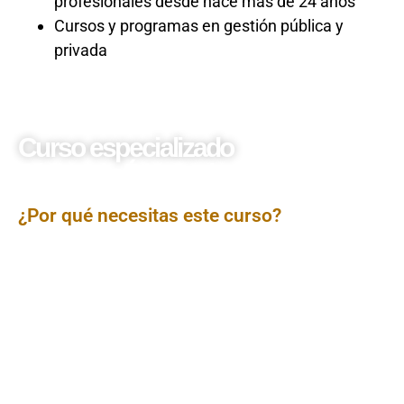
profesionales desde hace más de 24 años
Cursos y programas en gestión pública y
privada
Curso especializado
Código de Ética en la
Gestión Pública
¿Por qué necesitas este curso?
El curso Código de Ética en la Gestión Pública tiene
como propósito reforzar los principios y valores
fundamentales que deben regir la conducta de los
servidores del Estado. A través de un enfoque
normativo y aplicado, se revisan los deberes
funcionales, las faltas éticas más frecuentes y los
mecanismos de prevención de conflictos de interés. Se
analiza el rol de los Comités de Ética Institucional y se
promueve la construcción de una cultura
organizacional basada en la integridad, transparencia y