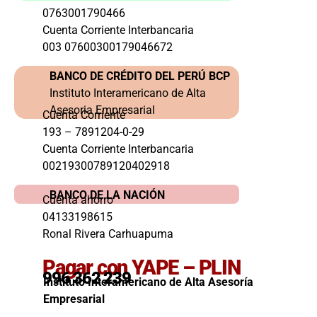
0763001790466
Cuenta Corriente Interbancaria
003 07600300179046672
BANCO DE CRÉDITO DEL PERÚ BCP
Instituto Interamericano de Alta
Asesoria Empresarial
Cuenta Corriente
193 – 7891204-0-29
Cuenta Corriente Interbancaria
00219300789120402918
BANCO DE LA NACIÓN
Cuenta ahorro
04133198615
Ronal Rivera Carhuapuma
Pagar con YAPE – PLIN
996 362 239
Instituto Interamericano de Alta Asesoría
Empresarial