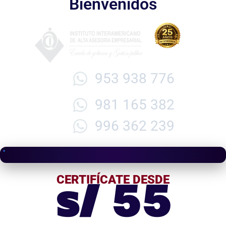
Bienvenidos
953 938 776
981 165 382
996 362 239
s/ 55
CERTIFÍCATE DESDE