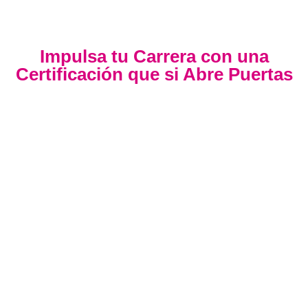
Impulsa tu Carrera con una
Certificación que si Abre Puertas
Nuestra certificación cumple con los lineamientos establecidos
por la
Directiva N.° 141-2016-SERVIR-PE
, lo que garantiza su
validez en procesos de selección y ascenso en entidades
públicas
.
Con más de 24 años de trayectoria, somos un referente
nacional en formación profesional especializada. Nuestros
egresados hoy lideran áreas clave en el sector público y
privado, gracias a una capacitación orientada a la
excelencia, la práctica y el cumplimiento normativo. Nuestra
experiencia es garantía de calidad, confianza y resultados
comprobados.