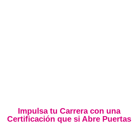
Impulsa tu Carrera con una
Certificación que si Abre Puertas
Nuestra certificación cumple con los lineamientos
establecidos por la
Directiva N.° 141-2016-SERVIR-PE
, lo