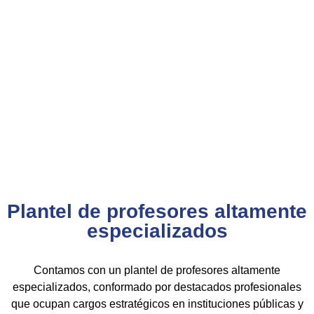
que garantiza su
validez en procesos de selección y
ascenso en entidades públicas
.
Con más de 24 años de trayectoria, somos un referente
nacional en formación profesional especializada. Nuestros
egresados hoy lideran áreas clave en el sector público y
privado, gracias a una capacitación orientada a la
excelencia, la práctica y el cumplimiento normativo.
Nuestra experiencia es garantía de calidad, confianza y
resultados comprobados.
Plantel de profesores altamente
especializados
Contamos con un plantel de profesores altamente
especializados, conformado por destacados profesionales
que ocupan cargos estratégicos en instituciones públicas y