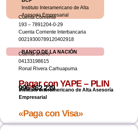
BCP
Instituto Interamericano de Alta
Asesoria Empresarial
Cuenta Corriente
193 – 7891204-0-29
Cuenta Corriente Interbancaria
00219300789120402918
BANCO DE LA NACIÓN
Cuenta ahorro
04133198615
Ronal Rivera Carhuapuma
Pagar con YAPE – PLIN
996 362 239
Instituto Interamericano de Alta Asesoría
Empresarial
«Paga con Visa»