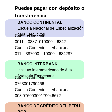
Puedes pagar con depósito o
transferencia.
BANCO CONTINENTAL
Escuela Nacional de Especialización
para Ejecutivos
Cuenta Corriente
0011 – 0387- 010000 – 6842
Cuenta Corriente Interbancaria
011 – 387000 – 10000 – 684287
BANCO INTERBANK
Instituto Interamericano de Alta
Asesoria Empresarial
Cuenta Corriente
0763001790466
Cuenta Corriente Interbancaria
003 07600300179046672
BANCO DE CRÉDITO DEL PERÚ