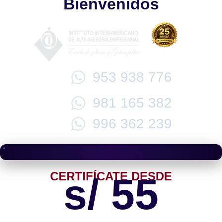
Bienvenidos
953 938 776
981 165 382
996 362 239
CERTIFÍCATE DESDE
s/ 55