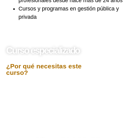
profesionales desde hace más de 24 años
Cursos y programas en gestión pública y
privada
Curso especializado
Libros electrónicos
¿Por qué necesitas este
curso?
El curso Libros Electrónicos está diseñado para
brindar una comprensión práctica y normativa sobre
la correcta elaboración, registro y presentación de los
libros contables electrónicos exigidos por la SUNAT.
Los participantes conocerán las obligaciones
tributarias relacionadas con el llevado de libros
electrónicos, los procedimientos para su generación
mediante el PLE (Programa de Libros Electrónicos) y
las normas vigentes que regulan el cumplimiento
fiscal a través de medios digitales.