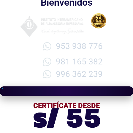
Bienvenidos
953 938 776
981 165 382
996 362 239
s/ 55
CERTIFÍCATE DESDE