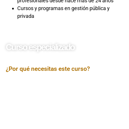
profesionales desde hace más de 24 años
Cursos y programas en gestión pública y
privada
Curso especializado
Código de Ética en la
Gestión Pública
¿Por qué necesitas este curso?
El curso Código de Ética en la Gestión Pública tiene
como propósito reforzar los principios y valores
fundamentales que deben regir la conducta de los
servidores del Estado. A través de un enfoque
normativo y aplicado, se revisan los deberes
funcionales, las faltas éticas más frecuentes y los
mecanismos de prevención de conflictos de interés. Se
analiza el rol de los Comités de Ética Institucional y se
promueve la construcción de una cultura
organizacional basada en la integridad, transparencia y