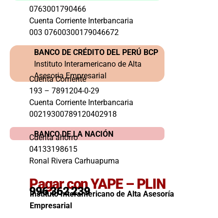
0763001790466
Cuenta Corriente Interbancaria
003 07600300179046672
BANCO DE CRÉDITO DEL PERÚ BCP
Instituto Interamericano de Alta
Asesoria Empresarial
Cuenta Corriente
193 – 7891204-0-29
Cuenta Corriente Interbancaria
00219300789120402918
BANCO DE LA NACIÓN
Cuenta ahorro
04133198615
Ronal Rivera Carhuapuma
Pagar con YAPE – PLIN
996 362 239
Instituto Interamericano de Alta Asesoría
Empresarial