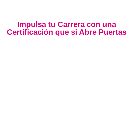
Impulsa tu Carrera con una
Certificación que si Abre Puertas
Nuestra certificación cumple con los lineamientos establecidos
por la
Directiva N.° 141-2016-SERVIR-PE
, lo que garantiza su
validez en procesos de selección y ascenso en entidades
públicas
.
Con más de 24 años de trayectoria, somos un referente
nacional en formación profesional especializada. Nuestros
egresados hoy lideran áreas clave en el sector público y
privado, gracias a una capacitación orientada a la
excelencia, la práctica y el cumplimiento normativo. Nuestra
experiencia es garantía de calidad, confianza y resultados
comprobados.