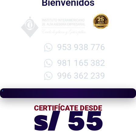
Bienvenidos
953 938 776
981 165 382
996 362 239
s/ 55
CERTIFÍCATE DESDE