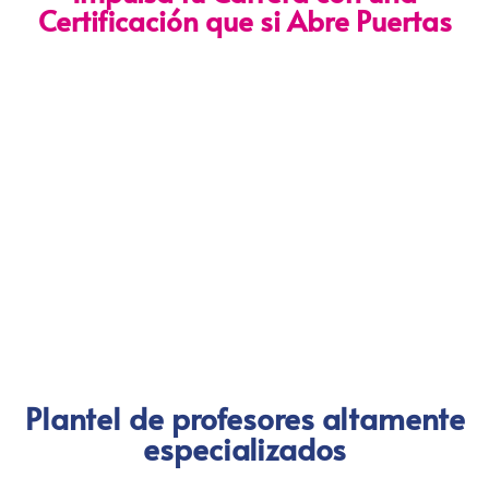
Certificación que si Abre Puertas
Nuestra certificación cumple con los lineamientos establecidos
por la
Directiva N.° 141-2016-SERVIR-PE
, lo que garantiza su
validez en procesos de selección y ascenso en entidades
públicas
.
Con más de 24 años de trayectoria, somos un referente
nacional en formación profesional especializada. Nuestros
egresados hoy lideran áreas clave en el sector público y
privado, gracias a una capacitación orientada a la
excelencia, la práctica y el cumplimiento normativo. Nuestra
experiencia es garantía de calidad, confianza y resultados
comprobados.
Plantel de profesores altamente
especializados