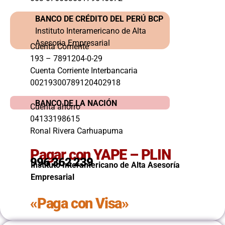
BANCO DE CRÉDITO DEL PERÚ BCP
Instituto Interamericano de Alta
Asesoria Empresarial
Cuenta Corriente
193 – 7891204-0-29
Cuenta Corriente Interbancaria
00219300789120402918
BANCO DE LA NACIÓN
Cuenta ahorro
04133198615
Ronal Rivera Carhuapuma
Pagar con YAPE – PLIN
996 362 239
Instituto Interamericano de Alta Asesoría
Empresarial
«Paga con Visa»