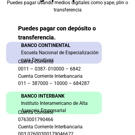
Puedes pagar usando medios digitales como yape, plin o
transferencia
Puedes pagar con depósito o
transferencia.
BANCO CONTINENTAL
Escuela Nacional de Especialización
para Ejecutivos
Cuenta Corriente
0011 – 0387- 010000 – 6842
Cuenta Corriente Interbancaria
011 – 387000 – 10000 – 684287
BANCO INTERBANK
Instituto Interamericano de Alta
Asesoria Empresarial
Cuenta Corriente
0763001790466
Cuenta Corriente Interbancaria
003 07600300179046672