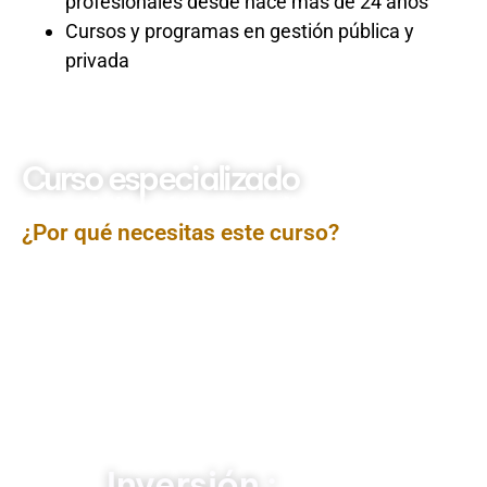
profesionales desde hace más de 24 años
Cursos y programas en gestión pública y
privada
Curso especializado
Contabilidad Intermedia
¿Por qué necesitas este curso?
El curso Contabilidad Intermedia está orientado a
fortalecer los conocimientos contables básicos
mediante el estudio de temas más complejos como el
tratamiento contable de activos, pasivos, patrimonio,
ingresos y gastos según los principios y normativas
vigentes. A través de casos prácticos y análisis de
transacciones empresariales, los participantes
ampliarán su capacidad para elaborar e interpretar
estados financieros con mayor precisión y profundidad
técnica.
Inversión :