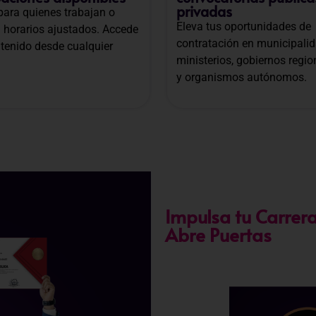
privadas
 para quienes trabajan o
Eleva tus oportunidades de
n horarios ajustados. Accede
contratación en municipalid
ntenido desde cualquier
ministerios, gobiernos regio
y organismos autónomos.
Impulsa tu Carrera
Abre Puertas
Nuestra certificación cumpl
141-2016-SERVIR-PE
, lo 
ascenso en entidades públ