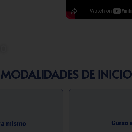
tado a brindar conocimientos
des de contratación en el marco
ordan aspectos esenciales como
os y obligaciones, así como los
rse para evitar contingencias
 empleador y trabajador.
00
MODALIDADES DE INICIO
Curso e
ra mismo