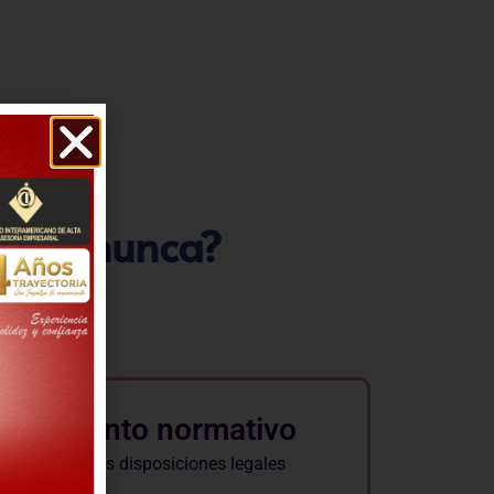
e que nunca?
mplimiento normativo
pantes sobre las disposiciones legales
oral.