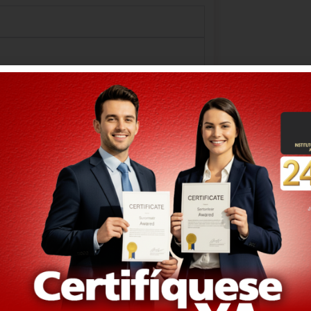
te curso es más relevant
mandas
Garantiza cu
Actualiza a los partici
vigentes en materia lab