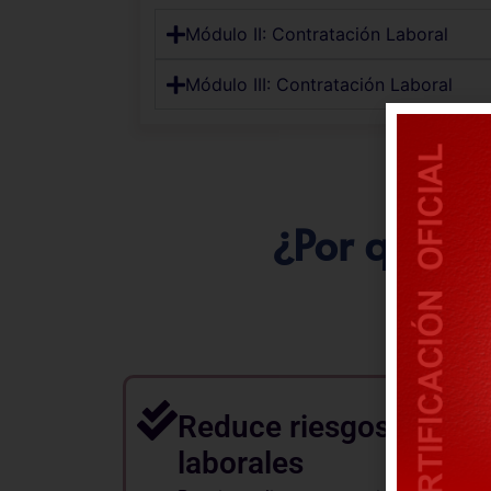
Módulo II: Contratación Laboral
Módulo III: Contratación Laboral
¿Por qué es
Reduce riesgos de de
laborales