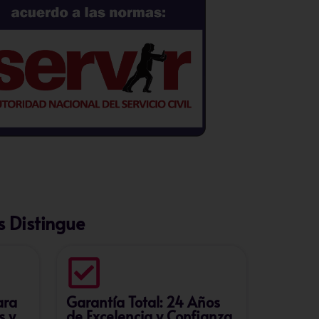
 Distingue
ara
Garantía Total: 24 Años
s y
de Excelencia y Confianza