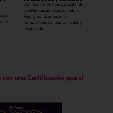
Con más de 24 años capacitando
a servidores públicos de todo el
ades,
Perú, garantizamos una
nales,
formación de calidad, aplicable y
reconocida.
 con una Certificación que si
e con los lineamientos establecidos por la
Directiva N.°
que garantiza su
validez en procesos de selección y
icas
.