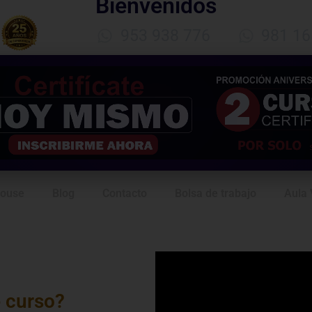
Bienvenidos
953 938 776
981 16
House
Blog
Contacto
Bolsa de trabajo
Aula 
e curso?