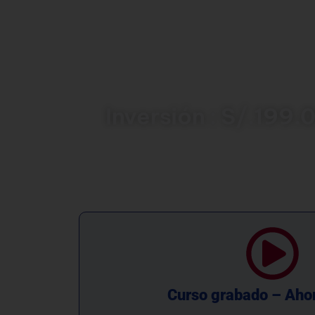
l
Curso Contratación Laboral
está orien
actualizados sobre las distintas modalida
de la normativa laboral vigente. Se ab
tipos de contratos, formalización, derech
criterios legales que deben considera
laborales y fortalecer las relaciones entre
Inversión : S/.199.
Curso grabado – Aho