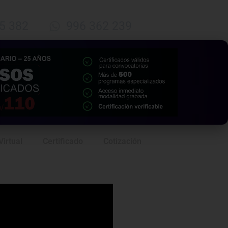
5 382
996 362 239
Virtual
Certificado
Cotización