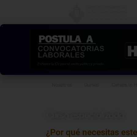
Nosotros
Cursos
Cursos In 
Curso especializado
Contratación Laboral
¿Por qué necesitas est