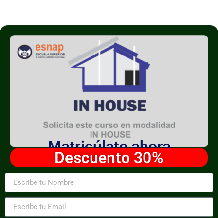
Matricúlate ahora
Descuento 30%