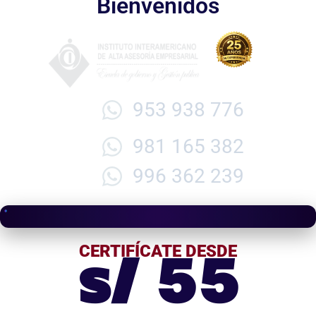
Bienvenidos
953 938 776
981 165 382
996 362 239
s/ 55
CERTIFÍCATE DESDE