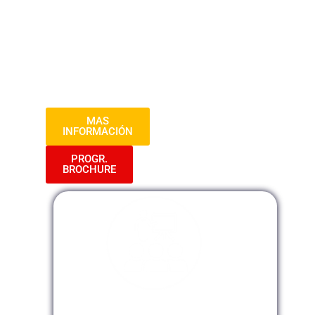
los Cambios Legislativos. Descubre las
Últimas Estrategias y Técnicas para
Optimizar tu Cumplimiento Fiscal.
Prepárate para Sobresalir en el Mundo de
las Finanzas con un Conocimiento
Profundo y Actualizado en Tributación.»
MAS
INFORMACIÓN
PROGR.
BROCHURE