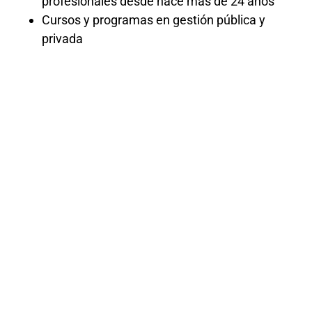
profesionales desde hace más de 24 años
Cursos y programas en gestión pública y
privada
Curso de
Actualización
Tributaria
«¡Actualízate y Domina la Tributación!
Únete a nuestro Curso de Actualización
Tributaria y Mantente a la Vanguardia de