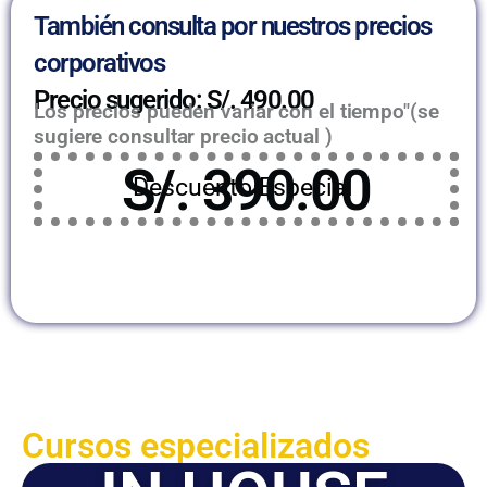
También consulta por nuestros precios
corporativos
Precio sugerido: S/. 490.00
Los precios pueden variar con el tiempo"(se
sugiere consultar precio actual )
S/. 390.00
Descuento Especial
Cursos especializados