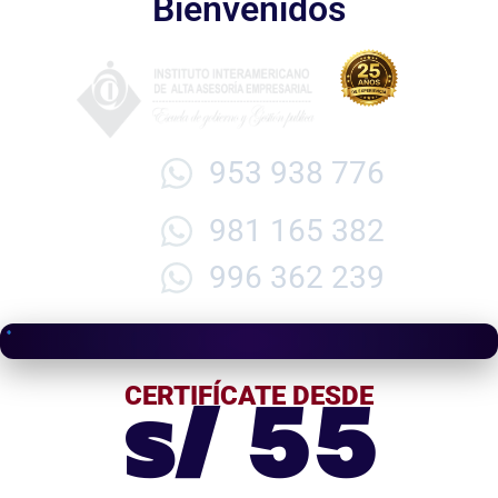
Bienvenidos
953 938 776
981 165 382
996 362 239
s/ 55
CERTIFÍCATE DESDE