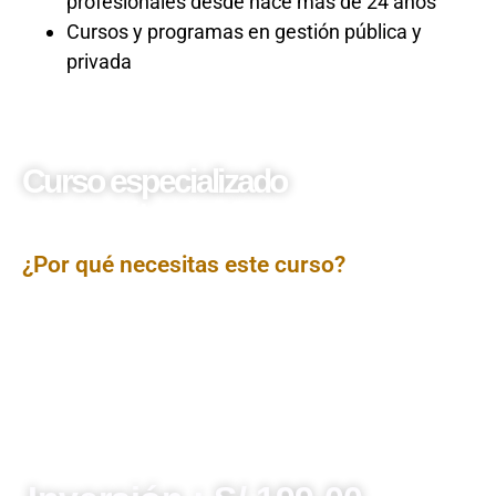
profesionales desde hace más de 24 años
Cursos y programas en gestión pública y
privada
Curso especializado
Cómo Evitar una Demanda
Laboral
¿Por qué necesitas este curso?
El curso
Cómo Evitar una Demanda Laboral
ofrece
una visión práctica y especializada sobre las acciones
preventivas que deben asumir empleadores y
responsables de recursos humanos para evitar
conflictos legales con los trabajadores. Se analizan los
errores más comunes en la gestión del vínculo laboral y
se proporcionan herramientas legales para asegurar un
cumplimiento efectivo de las normativas laborales,
disminuyendo los riesgos de litigio.