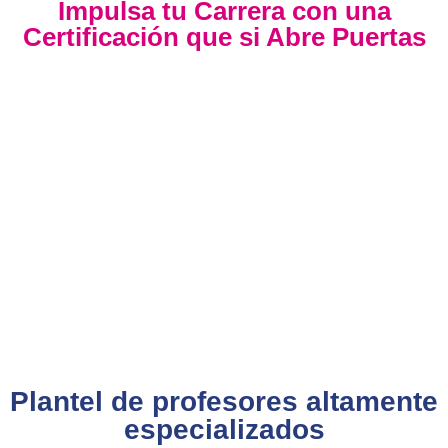
Impulsa tu Carrera con una
Certificación que si Abre Puertas
Nuestra certificación cumple con los lineamientos establecidos
por la
Directiva N.° 141-2016-SERVIR-PE
, lo que garantiza su
validez en procesos de selección y ascenso en entidades
públicas
.
Con más de 24 años de trayectoria, somos un referente
nacional en formación profesional especializada. Nuestros
egresados hoy lideran áreas clave en el sector público y
privado, gracias a una capacitación orientada a la
excelencia, la práctica y el cumplimiento normativo. Nuestra
experiencia es garantía de calidad, confianza y resultados
comprobados.
Plantel de profesores altamente
especializados