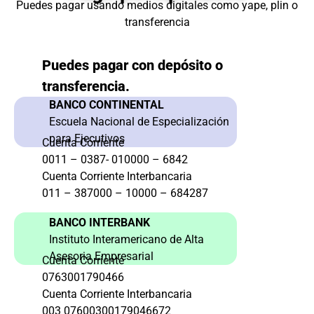
Puedes pagar usando medios digitales como yape, plin o
transferencia
Puedes pagar con depósito o
transferencia.
BANCO CONTINENTAL
Escuela Nacional de Especialización
para Ejecutivos
Cuenta Corriente
0011 – 0387- 010000 – 6842
Cuenta Corriente Interbancaria
011 – 387000 – 10000 – 684287
BANCO INTERBANK
Instituto Interamericano de Alta
Asesoria Empresarial
Cuenta Corriente
0763001790466
Cuenta Corriente Interbancaria
003 07600300179046672