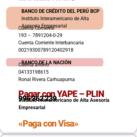
BANCO DE CRÉDITO DEL PERÚ BCP
Instituto Interamericano de Alta
Asesoria Empresarial
Cuenta Corriente
193 – 7891204-0-29
Cuenta Corriente Interbancaria
00219300789120402918
BANCO DE LA NACIÓN
Cuenta ahorro
04133198615
Ronal Rivera Carhuapuma
Pagar con YAPE – PLIN
996 362 239
Instituto Interamericano de Alta Asesoría
Empresarial
«Paga con Visa»