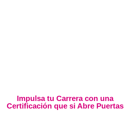
Impulsa tu Carrera con una
Certificación que si Abre Puertas
Nuestra certificación cumple con los lineamientos establecidos
por la
Directiva N.° 141-2016-SERVIR-PE
, lo que garantiza su
validez en procesos de selección y ascenso en entidades