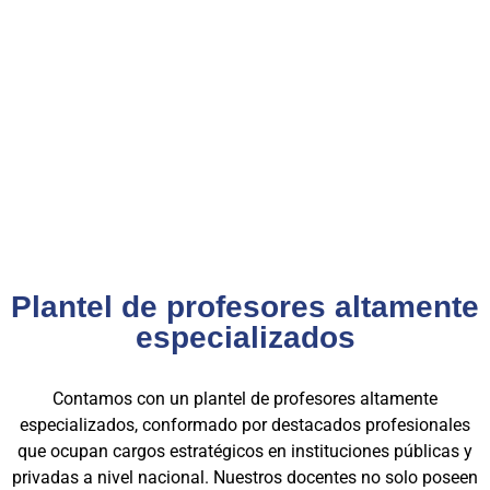
públicas
.
Con más de 24 años de trayectoria, somos un referente
nacional en formación profesional especializada. Nuestros
egresados hoy lideran áreas clave en el sector público y
privado, gracias a una capacitación orientada a la
excelencia, la práctica y el cumplimiento normativo. Nuestra
experiencia es garantía de calidad, confianza y resultados
comprobados.
Plantel de profesores altamente
especializados
Contamos con un plantel de profesores altamente
especializados, conformado por destacados profesionales
que ocupan cargos estratégicos en instituciones públicas y
privadas a nivel nacional. Nuestros docentes no solo poseen