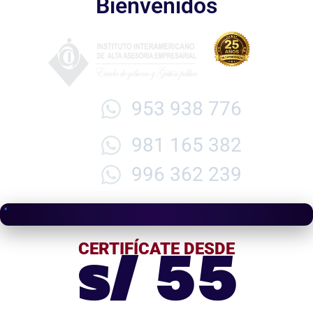
Bienvenidos
953 938 776
981 165 382
996 362 239
s/ 55
CERTIFÍCATE DESDE