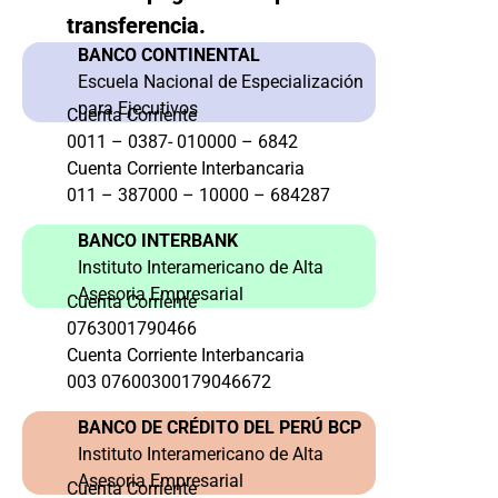
transferencia.
BANCO CONTINENTAL
Escuela Nacional de Especialización
para Ejecutivos
Cuenta Corriente
0011 – 0387- 010000 – 6842
Cuenta Corriente Interbancaria
011 – 387000 – 10000 – 684287
BANCO INTERBANK
Instituto Interamericano de Alta
Asesoria Empresarial
Cuenta Corriente
0763001790466
Cuenta Corriente Interbancaria
003 07600300179046672
BANCO DE CRÉDITO DEL PERÚ BCP
Instituto Interamericano de Alta
Asesoria Empresarial
Cuenta Corriente