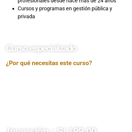
profesionales desde hace más de 24 años
Cursos y programas en gestión pública y
privada
Curso especializado
Libros electrónicos
¿Por qué necesitas este curso?
El curso Libros Electrónicos está diseñado para brindar
una comprensión práctica y normativa sobre la correcta
elaboración, registro y presentación de los libros
contables electrónicos exigidos por la SUNAT. Los
participantes conocerán las obligaciones tributarias
relacionadas con el llevado de libros electrónicos, los
procedimientos para su generación mediante el PLE
(Programa de Libros Electrónicos) y las normas
vigentes que regulan el cumplimiento fiscal a través de
medios digitales.
Inversión : S/.199.00