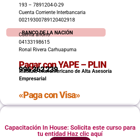
193 – 7891204-0-29
Cuenta Corriente Interbancaria
00219300789120402918
BANCO DE LA NACIÓN
Cuenta ahorro
04133198615
Ronal Rivera Carhuapuma
Pagar con YAPE – PLIN
996 362 239
Instituto Interamericano de Alta Asesoría
Empresarial
«Paga con Visa»
Capacitación In House: Solicita este curso para
tu entidad Haz clic aquí