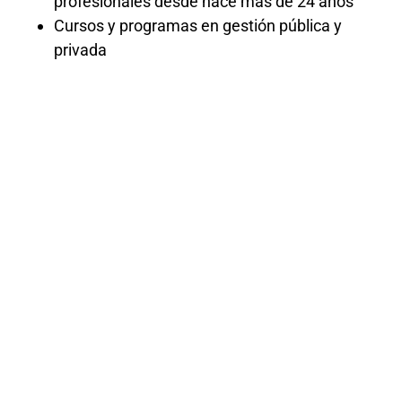
profesionales desde hace más de 24 años
Cursos y programas en gestión pública y
privada
Curso de
Control
Previo en
DVD
«¡Descubre el poder del Control Previo y