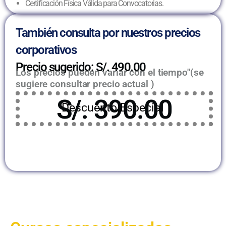
Certificación Física Válida para Convocatorias.
También consulta por nuestros precios
corporativos
Precio sugerido: S/. 490.00
Los precios pueden variar con el tiempo"(se
sugiere consultar precio actual )
S/. 390.00
Descuento Especial