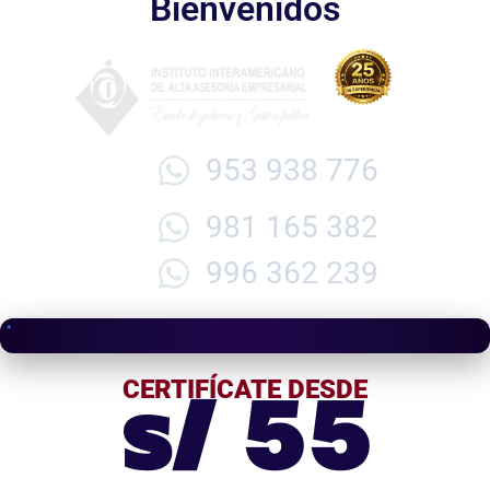
Bienvenidos
953 938 776
981 165 382
996 362 239
s/ 55
CERTIFÍCATE DESDE