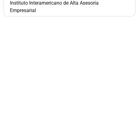
Instituto Interamericano de Alta Asesoría
Empresarial
¿Sería más cómodo
para ti
comunicarnos a
través de
WhatsApp?
Nuestros asesores están listos para
ofrecerte orientación