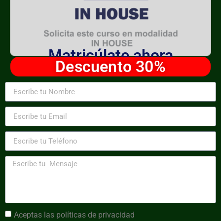
Matricúlate ahora
Descuento 30%
Aceptas las
políticas de privacidad