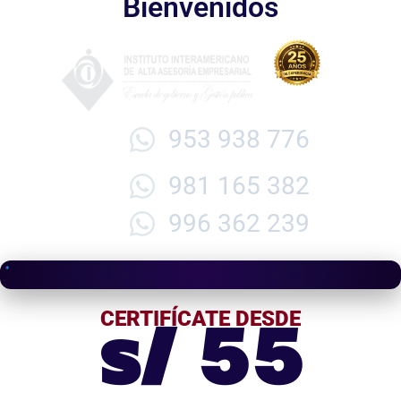
Bienvenidos
953 938 776
981 165 382
996 362 239
s/ 55
CERTIFÍCATE DESDE