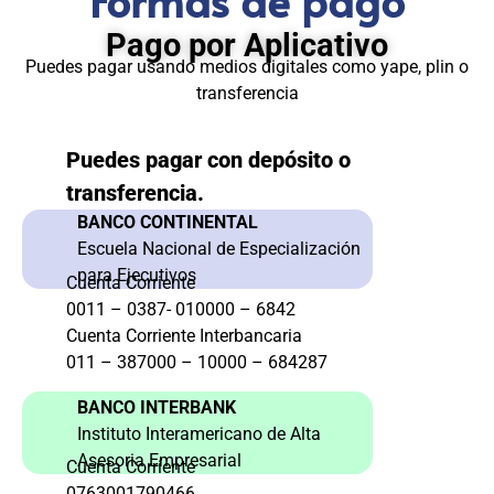
Formas de pago
Pago por Aplicativo
Puedes pagar usando medios digitales como yape, plin o
transferencia
Puedes pagar con depósito o
transferencia.
BANCO CONTINENTAL
Escuela Nacional de Especialización
para Ejecutivos
Cuenta Corriente
0011 – 0387- 010000 – 6842
Cuenta Corriente Interbancaria
011 – 387000 – 10000 – 684287
BANCO INTERBANK
Instituto Interamericano de Alta
Asesoria Empresarial
Cuenta Corriente
0763001790466