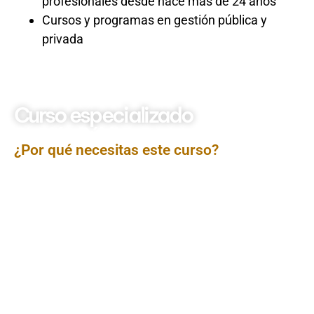
profesionales desde hace más de 24 años
Cursos y programas en gestión pública y
privada
Curso especializado
Gestión Pública
¿Por qué necesitas este curso?
El curso
Gestión Pública
está diseñado para brindar
una comprensión integral sobre los conocimientos,
competencias y normativas necesarias para
desempeñarse de manera eficiente en la
administración del sector público. Se revisan los
principios de la gestión gubernamental, la organización
del Estado, los procesos de planificación y
presupuesto, la formulación y ejecución de políticas
públicas, así como los mecanismos de control y
modernización del aparato estatal. El programa
combina teoría normativa con el análisis de casos
prácticos, fortaleciendo la capacidad de los