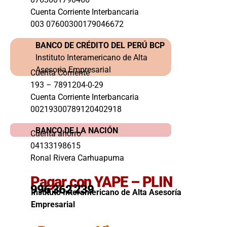
Cuenta Corriente Interbancaria
003 07600300179046672
BANCO DE CRÉDITO DEL PERÚ BCP
Instituto Interamericano de Alta
Asesoria Empresarial
Cuenta Corriente
193 – 7891204-0-29
Cuenta Corriente Interbancaria
00219300789120402918
BANCO DE LA NACIÓN
Cuenta ahorro
04133198615
Ronal Rivera Carhuapuma
Pagar con YAPE – PLIN
996 362 239
Instituto Interamericano de Alta Asesoría
Empresarial