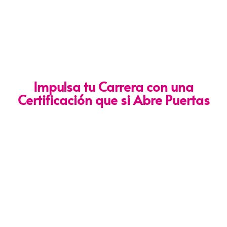
Impulsa tu Carrera con una
Certificación que si Abre Puertas
Nuestra certificación cumple con los lineamientos establecidos
por la
Directiva N.° 141-2016-SERVIR-PE
, lo que garantiza su
validez en procesos de selección y ascenso en entidades
públicas
.
Con más de 24 años de trayectoria, somos un referente
nacional en formación profesional especializada. Nuestros
egresados hoy lideran áreas clave en el sector público y
privado, gracias a una capacitación orientada a la
excelencia, la práctica y el cumplimiento normativo. Nuestra
experiencia es garantía de calidad, confianza y resultados
comprobados.