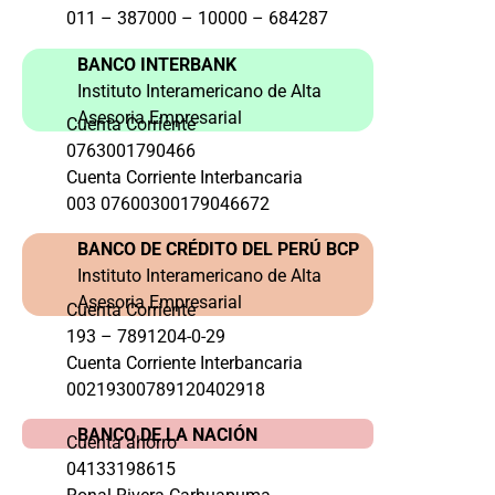
011 – 387000 – 10000 – 684287
BANCO INTERBANK
Instituto Interamericano de Alta
Asesoria Empresarial
Cuenta Corriente
0763001790466
Cuenta Corriente Interbancaria
003 07600300179046672
BANCO DE CRÉDITO DEL PERÚ BCP
Instituto Interamericano de Alta
Asesoria Empresarial
Cuenta Corriente
193 – 7891204-0-29
Cuenta Corriente Interbancaria
00219300789120402918
BANCO DE LA NACIÓN
Cuenta ahorro
04133198615