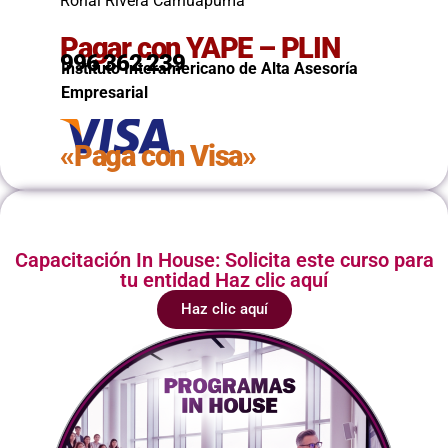
Ronal Rivera Carhuapuma
Pagar con YAPE – PLIN
996 362 239
Instituto Interamericano de Alta Asesoría
Empresarial
«Paga con Visa»
Capacitación In House: Solicita este curso para
tu entidad Haz clic aquí
Haz clic aquí