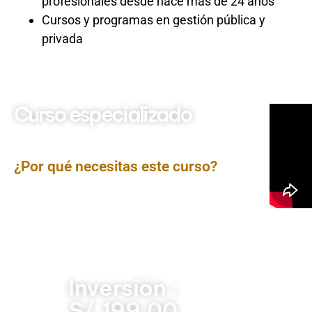
profesionales desde hace más de 24 años
Cursos y programas en gestión pública y
privada
Curso especializado
Inteligencia Artificial para
Gestión Pública y Privada
¿Por qué necesitas este curso?
El Curso de Inteligencia Artificial para Gestión Pública y
Privada introduce enfoques actuales para aprovechar
soluciones inteligentes que optimizan decisiones,
automatizan tareas y fortalecen la eficiencia en
organizaciones estatales y empresariales. El contenido
permite comprender su aplicabilidad real en procesos
estratégicos y operativos.
Inversión :
S/.199.00