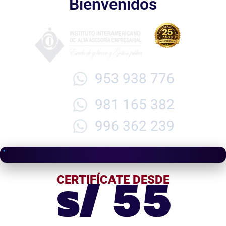
Bienvenidos
953 938 776
981 165 382
996 362 239
s/ 55
CERTIFÍCATE DESDE