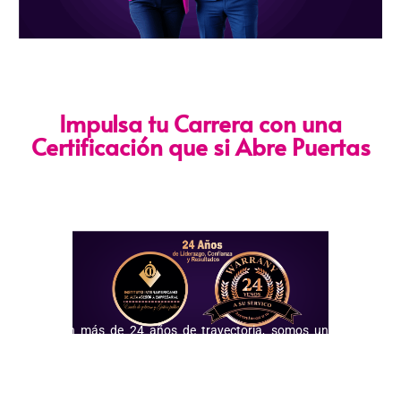
Impulsa tu Carrera con una
Certificación que si Abre Puertas
Nuestra certificación cumple con los lineamientos establecidos
por la
Directiva N.° 141-2016-SERVIR-PE
, lo que garantiza su
validez en procesos de selección y ascenso en entidades
públicas
.
Con más de 24 años de trayectoria, somos un referente
nacional en formación profesional especializada. Nuestros
egresados hoy lideran áreas clave en el sector público y
privado, gracias a una capacitación orientada a la