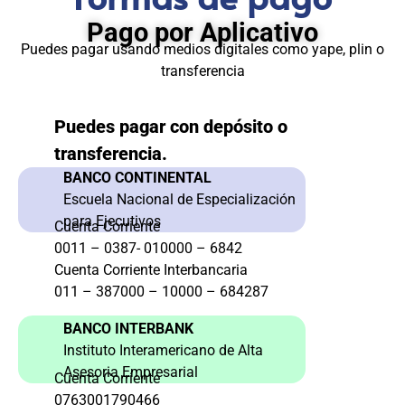
Pago por Aplicativo
Puedes pagar usando medios digitales como yape, plin o
transferencia
Puedes pagar con depósito o
transferencia.
BANCO CONTINENTAL
Escuela Nacional de Especialización
para Ejecutivos
Cuenta Corriente
0011 – 0387- 010000 – 6842
Cuenta Corriente Interbancaria
011 – 387000 – 10000 – 684287
BANCO INTERBANK
Instituto Interamericano de Alta
Asesoria Empresarial
Cuenta Corriente
0763001790466