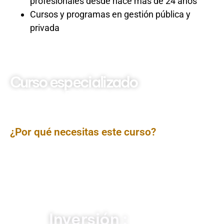
profesionales desde hace más de 24 años
Cursos y programas en gestión pública y
privada
Curso especializado
GESTIÓN DEL
PRESUPUESTO PÚBLICO
2025
¿Por qué necesitas este curso?
Capacitar a los participantes en los principios,
normativa, estructura y el ciclo completo del
presupuesto público peruano (programación
multianual, formulación, aprobación, ejecución, control
y evaluación), incluyendo el enfoque de
Presupuesto
por Resultados
y el uso del
SIAF
conforme a la
normativa vigente
Inversión :