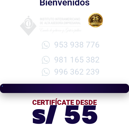
Bienvenidos
953 938 776
981 165 382
996 362 239
s/ 55
CERTIFÍCATE DESDE