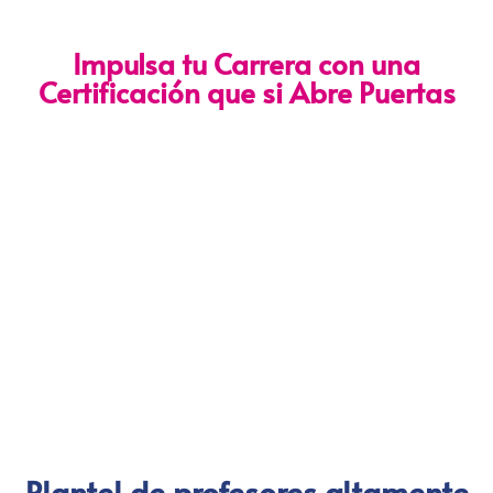
Impulsa tu Carrera con una
Certificación que si Abre Puertas
Nuestra certificación cumple con los lineamientos establecidos
por la
Directiva N.° 141-2016-SERVIR-PE
, lo que garantiza su
validez en procesos de selección y ascenso en entidades
públicas
.
Con más de 24 años de trayectoria, somos un referente
nacional en formación profesional especializada. Nuestros
egresados hoy lideran áreas clave en el sector público y
privado, gracias a una capacitación orientada a la
excelencia, la práctica y el cumplimiento normativo. Nuestra
experiencia es garantía de calidad, confianza y resultados
comprobados.
Plantel de profesores altamente