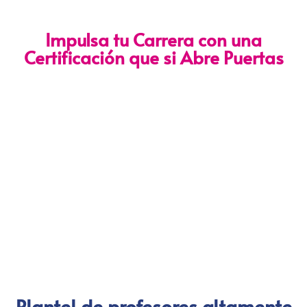
Impulsa tu Carrera con una
Certificación que si Abre Puertas
Nuestra certificación cumple con los lineamientos establecidos
por la
Directiva N.° 141-2016-SERVIR-PE
, lo que garantiza su
validez en procesos de selección y ascenso en entidades
públicas
.
Con más de 24 años de trayectoria, somos un referente
nacional en formación profesional especializada. Nuestros
egresados hoy lideran áreas clave en el sector público y
privado, gracias a una capacitación orientada a la
excelencia, la práctica y el cumplimiento normativo. Nuestra
experiencia es garantía de calidad, confianza y resultados
comprobados.
Plantel de profesores altamente