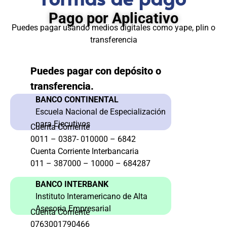
Pago por Aplicativo
Puedes pagar usando medios digitales como yape, plin o
transferencia
Puedes pagar con depósito o
transferencia.
BANCO CONTINENTAL
Escuela Nacional de Especialización
para Ejecutivos
Cuenta Corriente
0011 – 0387- 010000 – 6842
Cuenta Corriente Interbancaria
011 – 387000 – 10000 – 684287
BANCO INTERBANK
Instituto Interamericano de Alta
Asesoria Empresarial
Cuenta Corriente
0763001790466