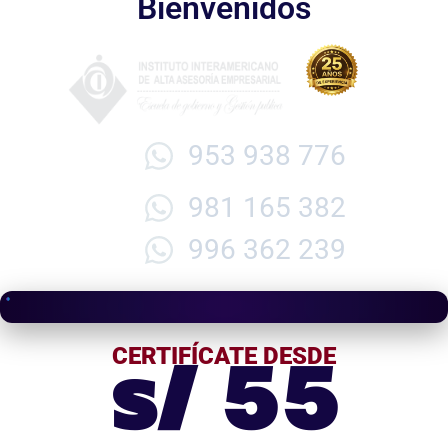
Bienvenidos
953 938 776
981 165 382
996 362 239
s/ 55
CERTIFÍCATE DESDE