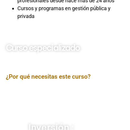
profesionales desde hace más de 24 años
Cursos y programas en gestión pública y
privada
Curso especializado
GESTIÓN DEL
PRESUPUESTO PÚBLICO
2025
¿Por qué necesitas este curso?
Capacitar a los participantes en los principios,
normativa, estructura y el ciclo completo del
presupuesto público peruano (programación
multianual, formulación, aprobación, ejecución, control
y evaluación), incluyendo el enfoque de
Presupuesto
por Resultados
y el uso del
SIAF
conforme a la
normativa vigente
Inversión :