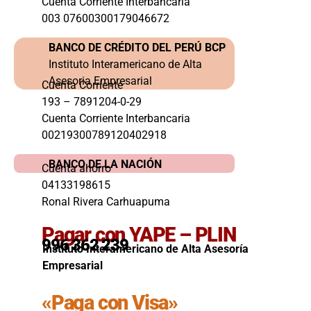
Cuenta Corriente Interbancaria
003 07600300179046672
BANCO DE CRÉDITO DEL PERÚ BCP
Instituto Interamericano de Alta
Asesoria Empresarial
Cuenta Corriente
193 – 7891204-0-29
Cuenta Corriente Interbancaria
00219300789120402918
BANCO DE LA NACIÓN
Cuenta ahorro
04133198615
Ronal Rivera Carhuapuma
Pagar con YAPE – PLIN
996 362 239
Instituto Interamericano de Alta Asesoría
Empresarial
«Paga con Visa»