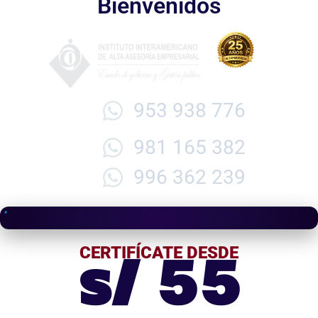
Bienvenidos
953 938 776
981 165 382
996 362 239
s/ 55
CERTIFÍCATE DESDE