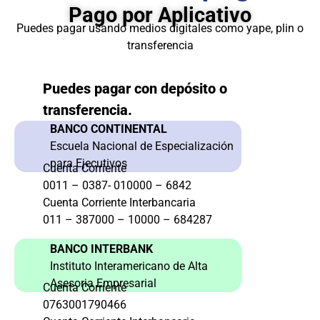
Pago por Aplicativo
Puedes pagar usando medios digitales como yape, plin o
transferencia
Puedes pagar con depósito o
transferencia.
BANCO CONTINENTAL
Escuela Nacional de Especialización
para Ejecutivos
Cuenta Corriente
0011 – 0387- 010000 – 6842
Cuenta Corriente Interbancaria
011 – 387000 – 10000 – 684287
BANCO INTERBANK
Instituto Interamericano de Alta
Asesoria Empresarial
Cuenta Corriente
0763001790466