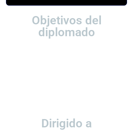
Objetivos del
diplomado
Este diplomado ha sido diseñado para secretarias y asistentes
administrativas que desean actualizar sus competencias
tecnológicas y avanzar con firmeza en el mundo digital. Aquí
fortalecerás tus habilidades en ofimática avanzada, manejo de
plataformas colaborativas y gestión eficiente de información.
Además, desarrollarás pensamiento crítico, capacidad de adaptación
y liderazgo administrativo moderno, preparándote para asumir
nuevas responsabilidades estratégicas dentro de tu organización. Al
finalizar, serás una profesional más productiva, proactiva y valorada,
capaz de optimizar recursos y destacar en entornos competitivos,
tanto públicos como privados. No se trata solo de aprender, sino de
evolucionar profesionalmente.
Dirigido a