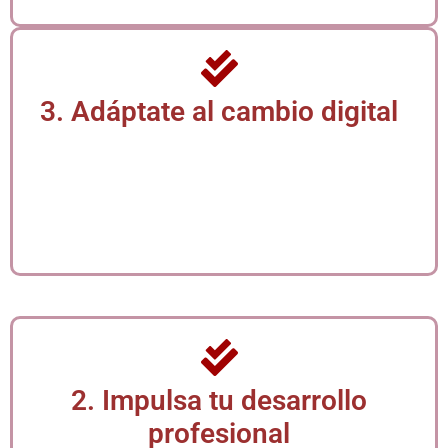
3. Adáptate al cambio digital
La automatización y digitalización son inevitables en el
entorno laboral actual. Este programa te brinda las
herramientas necesarias para adaptarte con éxito,
facilitando tu integración en equipos modernos y
procesos ágiles donde el conocimiento tecnológico ya
no es opcional, sino esencial.
2. Impulsa tu desarrollo
profesional