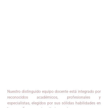
Contamos con un plantel de profesores altamente
especializados, conformado por destacados profesionales
que ocupan cargos estratégicos en instituciones públicas y
privadas a nivel nacional. Nuestros docentes no solo poseen
una sólida formación académica, sino también una vasta
experiencia en la gestión real de entidades del Estado,
ministerios, gobiernos locales y empresas líderes del sector
privado. Su conocimiento actualizado y enfoque práctico
garantizan una formación de alto nivel, alineada con las
exigencias del entorno laboral actual.
Nuestro distinguido equipo docente está integrado por
reconocidos académicos, profesionales y
especialistas, elegidos por sus sólidas habilidades en