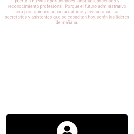
puerta a nuevas oportunidades laborales, ascensos y
reconocimiento profesional. Porque el futuro administrativo
será para quienes sepan adaptarse y evolucionar. Las
secretarias y asistentes que se capacitan hoy, serán las líderes
de mañana.
Modalidad de Inicio