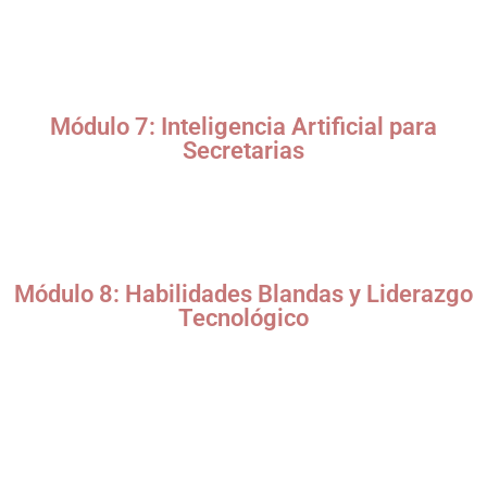
Protección de datos sensibles.
Buenas prácticas en contraseñas y autenticación en dos
pasos.
Identificación de phishing y fraudes digitales.
Módulo 7: Inteligencia Artificial para
Secretarias
Uso de IA en la gestión de agendas (ej. Clara, x.ai).
Herramientas de transcripción y traducción automática
(Otter.ai, DeepL).
Chatbots y asistentes virtuales (ChatGPT, Google Bard).
Módulo 8: Habilidades Blandas y Liderazgo
Tecnológico
Gestión del tiempo con metodologías ágiles (Pomodoro,
Kanban).
Trabajo en remoto y equipos virtuales.
Marca personal digital para secretarias.