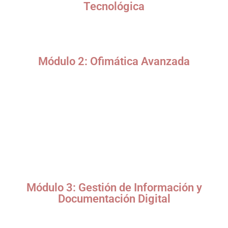
Tecnológica
Evolución del rol de la secretaria en la era digital.
Competencias clave de la secretaria tecnológica.
Herramientas digitales esenciales para la productividad.
Módulo 2: Ofimática Avanzada
Microsoft Office 365 / Google Workspace:
Word: Automatización con macros, formularios y
documentos colaborativos.
Excel: Funciones avanzadas, tablas dinámicas y
dashboards.
PowerPoint: Diseño de presentaciones profesionales e
interactivas.
Outlook: Gestión avanzada de correos, calendarios y tareas.
Módulo 3: Gestión de Información y
Documentación Digital
Sistemas de gestión documental (SharePoint, Google Drive,
Dropbox).