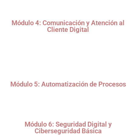
Organización y clasificación de archivos en la nube.
Digitalización de procesos y firma electrónica.
Módulo 4: Comunicación y Atención al
Cliente Digital
Plataformas de comunicación empresarial (Microsoft
Teams, Zoom, Slack).
Protocolo digital en correos electrónicos y redes
corporativas.
Atención al cliente mediante chatbots y herramientas de
helpdesk.
Módulo 5: Automatización de Procesos
Introducción a RPA (Automatización Robótica de Procesos)
para secretarias.
Herramientas como Zapier, Power Automate y IFTTT.
Creación de flujos de trabajo automatizados.
Módulo 6: Seguridad Digital y
Ciberseguridad Básica