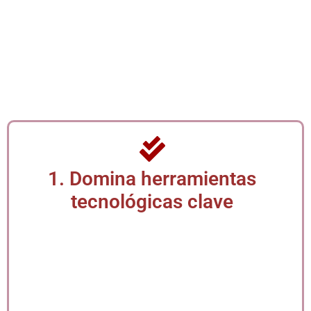
¿Por qué este diplomado es
más relevante que nunca?
1. Domina herramientas
tecnológicas clave
La transformación digital exige que secretarias y
asistentes administrativas dominen software de
oficina, plataformas virtuales y herramientas
colaborativas. Este diplomado te capacita en el uso
eficiente de tecnologías aplicadas a la gestión
moderna, optimizando tiempos y mejorando tu
desempeño profesional.