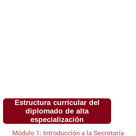
Este diplomado está dirigido a
secretarias, asistentes
administrativas, técnicas administrativas y personal
de apoyo
del sector público y privado, que deseen
actualizar sus competencias, dominar herramientas
tecnológicas y destacar en un entorno laboral
moderno, digital y altamente competitivo. También
está orientado a quienes buscan asumir funciones
más estratégicas dentro de sus organizaciones.
Estructura curricular del
diplomado de alta
especialización
Módulo 1: Introducción a la Secretaría