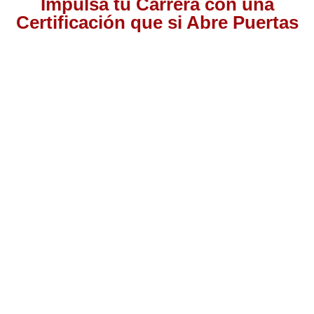
Impulsa tu Carrera con una
Certificación que si Abre Puertas
Nuestra certificación cumple con los lineamientos establecidos
por la
Directiva N.° 141-2016-SERVIR-PE
, lo que garantiza su
validez en procesos de selección y ascenso en entidades
públicas
.
Con más de 24 años de trayectoria, somos un referente
nacional en formación profesional especializada. Nuestros
egresados hoy lideran áreas clave en el sector público y
privado, gracias a una capacitación orientada a la
excelencia, la práctica y el cumplimiento normativo. Nuestra
experiencia es garantía de calidad, confianza y resultados
comprobados.
Plantel de profesores altamente
especializados