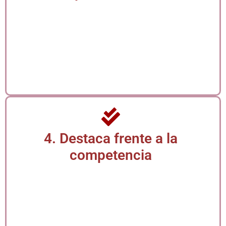
Este diplomado fortalece tus capacidades, ampliando
tus competencias para enfrentar nuevos desafíos
laborales. Al capacitarte, te vuelves más competitiva,
estratégica y preparada para asumir mayores
responsabilidades. Mejora tus oportunidades de
ascenso y consolida tu posición como una secretaria o
asistente administrativa clave en cualquier entorno
organizacional moderno.
4. Destaca frente a la
competencia
En un mercado laboral altamente competitivo, destacar
requiere más que experiencia: necesitas formación
actualizada. Este diplomado te diferencia al certificarte
en competencias que muchas aún no tienen,
posicionándote como una profesional preparada,
moderna y alineada con las exigencias del presente. Sé