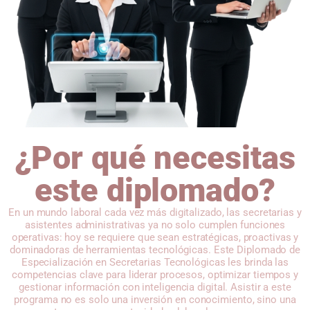
¿Por qué necesitas
este diplomado?
En un mundo laboral cada vez más digitalizado, las secretarias y
asistentes administrativas ya no solo cumplen funciones
operativas: hoy se requiere que sean estratégicas, proactivas y
dominadoras de herramientas tecnológicas. Este Diplomado de
Especialización en Secretarias Tecnológicas les brinda las
competencias clave para liderar procesos, optimizar tiempos y
gestionar información con inteligencia digital. Asistir a este
programa no es solo una inversión en conocimiento, sino una