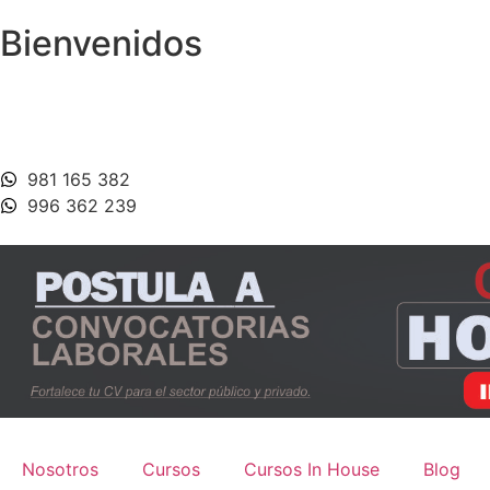
Bienvenidos
981 165 382
996 362 239
Nosotros
Cursos
Cursos In House
Blog