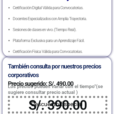
Certificación Digital Válida para Convocatorias.
Docentes Especializados con Amplia Trayectoria.
Sesiones de clases en vivo. (Tiempo Real).
Plataforma Exclusiva para un Aprendizaje Fácil.
Certificación Física Válida para Convocatorias.
También consulta por nuestros precios
corporativos
Precio sugerido: S/. 490.00
Los precios pueden variar con el tiempo"(se
sugiere consultar precio actual )
S/. 390.00
Descuento Especial