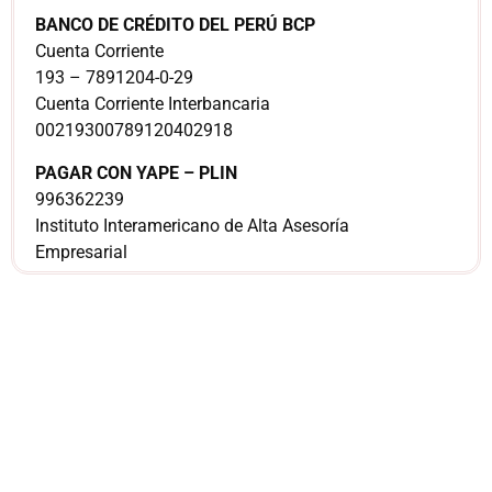
BANCO DE CRÉDITO DEL PERÚ BCP
Cuenta Corriente
193 – 7891204-0-29
Cuenta Corriente Interbancaria
00219300789120402918
PAGAR CON YAPE – PLIN
996362239
Instituto Interamericano de Alta Asesoría
Empresarial
¿Sería más cómodo
para ti
comunicarnos a