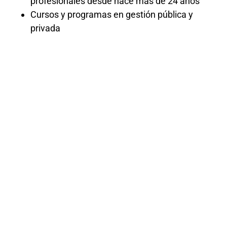
profesionales desde hace más de 24 años
Cursos y programas en gestión pública y
privada
CURSO DE
VENTAS
GRATIS
Bienvenidos al curso «Técnicas de Venta
y Negociación», donde exploraremos las
estrategias fundamentales para cerrar