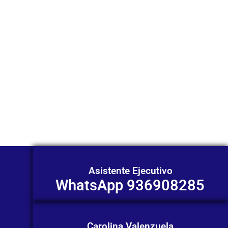
través de
WhatsApp?
Nuestros asesores están listos para
ofrecerte orientación
individualizada. ¡No dudes en
contactarnos en este momento!
Asistente Ejecutivo
WhatsApp 936908285
Carolina Valenzuela