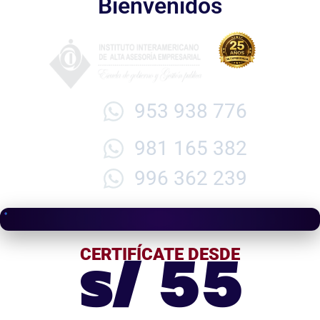
Bienvenidos
953 938 776
981 165 382
996 362 239
s/ 55
CERTIFÍCATE DESDE