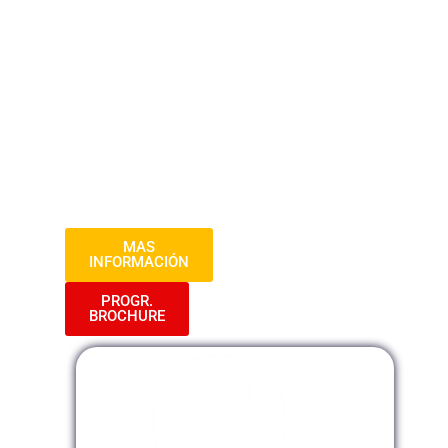
exitosamente ventas y conducir
negociaciones efectivas. Aprenderás
habilidades clave para destacarte en el
mundo de los negocios, desde la
identificación de necesidades del cliente
hasta la conclusión exitosa de acuerdos.
Prepárate para potenciar tus habilidades
de venta y negociación de manera
práctica y aplicable.
MAS
INFORMACIÓN
PROGR.
BROCHURE