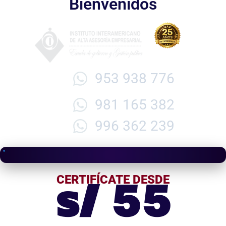
Bienvenidos
953 938 776
981 165 382
996 362 239
s/ 55
CERTIFÍCATE DESDE