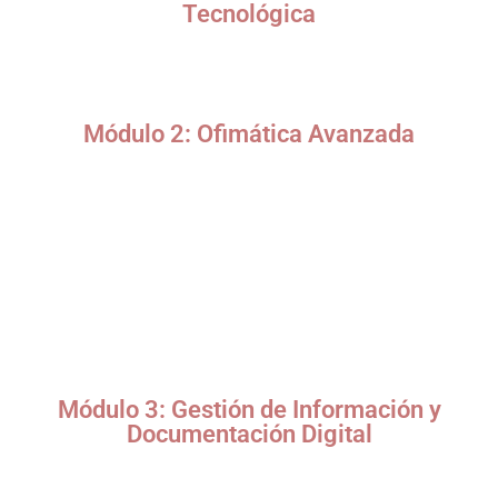
Tecnológica
Evolución del rol de la secretaria en la era digital.
Competencias clave de la secretaria tecnológica.
Herramientas digitales esenciales para la productividad.
Módulo 2: Ofimática Avanzada
Microsoft Office 365 / Google Workspace:
Word: Automatización con macros, formularios y
documentos colaborativos.
Excel: Funciones avanzadas, tablas dinámicas y
dashboards.
PowerPoint: Diseño de presentaciones profesionales e
interactivas.
Outlook: Gestión avanzada de correos, calendarios y tareas.
Módulo 3: Gestión de Información y
Documentación Digital
Sistemas de gestión documental (SharePoint, Google Drive,
Dropbox).