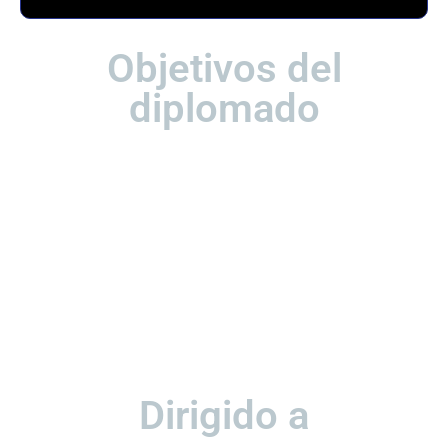
Objetivos del
diplomado
Este diplomado ha sido diseñado para secretarias y asistentes
administrativas que desean actualizar sus competencias
tecnológicas y avanzar con firmeza en el mundo digital. Aquí
fortalecerás tus habilidades en ofimática avanzada, manejo de
plataformas colaborativas y gestión eficiente de información.
Además, desarrollarás pensamiento crítico, capacidad de adaptación
y liderazgo administrativo moderno, preparándote para asumir
nuevas responsabilidades estratégicas dentro de tu organización. Al
finalizar, serás una profesional más productiva, proactiva y valorada,
capaz de optimizar recursos y destacar en entornos competitivos,
tanto públicos como privados. No se trata solo de aprender, sino de
evolucionar profesionalmente.
Dirigido a