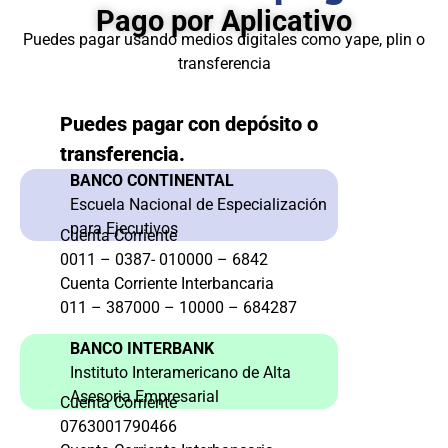
Pago por Aplicativo
Puedes pagar usando medios digitales como yape, plin o
transferencia
Puedes pagar con depósito o
transferencia.
BANCO CONTINENTAL
Escuela Nacional de Especialización
para Ejecutivos
Cuenta Corriente
0011 – 0387- 010000 – 6842
Cuenta Corriente Interbancaria
011 – 387000 – 10000 – 684287
BANCO INTERBANK
Instituto Interamericano de Alta
Asesoria Empresarial
Cuenta Corriente
0763001790466