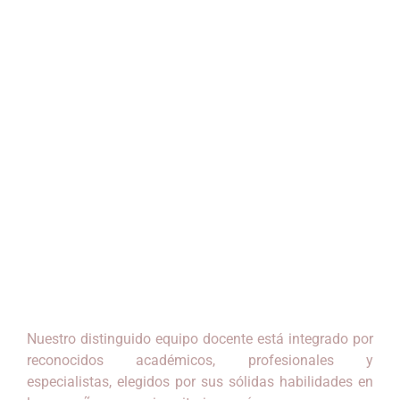
Contamos con un plantel de profesores altamente
especializados, conformado por destacados profesionales
que ocupan cargos estratégicos en instituciones públicas y
privadas a nivel nacional. Nuestros docentes no solo poseen
una sólida formación académica, sino también una vasta
experiencia en la gestión real de entidades del Estado,
ministerios, gobiernos locales y empresas líderes del sector
privado. Su conocimiento actualizado y enfoque práctico
garantizan una formación de alto nivel, alineada con las
exigencias del entorno laboral actual.
Nuestro distinguido equipo docente está integrado por
reconocidos académicos, profesionales y
especialistas, elegidos por sus sólidas habilidades en