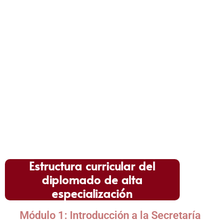
Este diplomado está dirigido a
secretarias, asistentes
administrativas, técnicas administrativas y personal
de apoyo
del sector público y privado, que deseen
actualizar sus competencias, dominar herramientas
tecnológicas y destacar en un entorno laboral
moderno, digital y altamente competitivo. También
está orientado a quienes buscan asumir funciones
más estratégicas dentro de sus organizaciones.
Estructura curricular del
diplomado de alta
especialización
Módulo 1: Introducción a la Secretaría