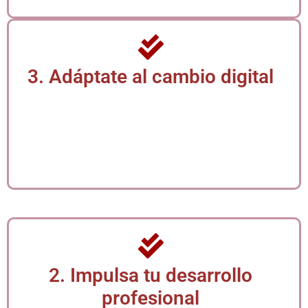
3. Adáptate al cambio digital
La automatización y digitalización son inevitables en el
entorno laboral actual. Este programa te brinda las
herramientas necesarias para adaptarte con éxito,
facilitando tu integración en equipos modernos y
procesos ágiles donde el conocimiento tecnológico ya
no es opcional, sino esencial.
2. Impulsa tu desarrollo
profesional