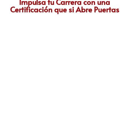
Impulsa tu Carrera con una
Certificación que si Abre Puertas
Nuestra certificación cumple con los lineamientos establecidos
por la
Directiva N.° 141-2016-SERVIR-PE
, lo que garantiza su
validez en procesos de selección y ascenso en entidades
públicas
.
Con más de 24 años de trayectoria, somos un referente
nacional en formación profesional especializada. Nuestros
egresados hoy lideran áreas clave en el sector público y
privado, gracias a una capacitación orientada a la
excelencia, la práctica y el cumplimiento normativo. Nuestra
experiencia es garantía de calidad, confianza y resultados
comprobados.
Plantel de profesores altamente
especializados