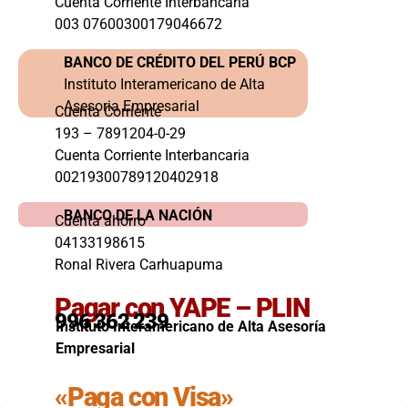
Cuenta Corriente Interbancaria
003 07600300179046672
BANCO DE CRÉDITO DEL PERÚ BCP
Instituto Interamericano de Alta
Asesoria Empresarial
Cuenta Corriente
193 – 7891204-0-29
Cuenta Corriente Interbancaria
00219300789120402918
BANCO DE LA NACIÓN
Cuenta ahorro
04133198615
Ronal Rivera Carhuapuma
Pagar con YAPE – PLIN
996 362 239
Instituto Interamericano de Alta Asesoría
Empresarial
«Paga con Visa»