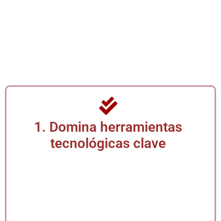
¿Por qué este diplomado es
más relevante que nunca?
1. Domina herramientas
tecnológicas clave
La transformación digital exige que secretarias y
asistentes administrativas dominen software de
oficina, plataformas virtuales y herramientas
colaborativas. Este diplomado te capacita en el uso
eficiente de tecnologías aplicadas a la gestión
moderna, optimizando tiempos y mejorando tu
desempeño profesional.