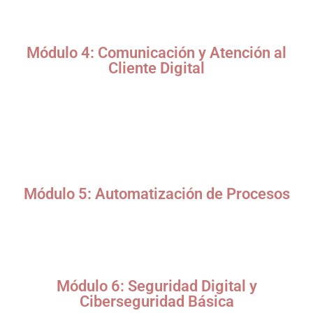
Organización y clasificación de archivos en la nube.
Digitalización de procesos y firma electrónica.
Módulo 4: Comunicación y Atención al
Cliente Digital
Plataformas de comunicación empresarial (Microsoft
Teams, Zoom, Slack).
Protocolo digital en correos electrónicos y redes
corporativas.
Atención al cliente mediante chatbots y herramientas de
helpdesk.
Módulo 5: Automatización de Procesos
Introducción a RPA (Automatización Robótica de Procesos)
para secretarias.
Herramientas como Zapier, Power Automate y IFTTT.
Creación de flujos de trabajo automatizados.
Módulo 6: Seguridad Digital y
Ciberseguridad Básica