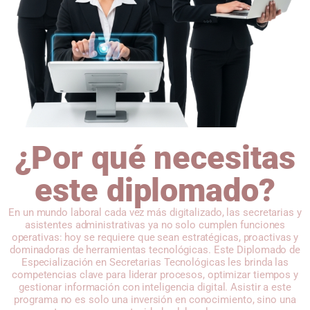
¿Por qué necesitas
este diplomado?
En un mundo laboral cada vez más digitalizado, las secretarias y
asistentes administrativas ya no solo cumplen funciones
operativas: hoy se requiere que sean estratégicas, proactivas y
dominadoras de herramientas tecnológicas. Este Diplomado de
Especialización en Secretarias Tecnológicas les brinda las
competencias clave para liderar procesos, optimizar tiempos y
gestionar información con inteligencia digital. Asistir a este
programa no es solo una inversión en conocimiento, sino una