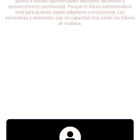
puerta a nuevas oportunidades laborales, ascensos y
reconocimiento profesional. Porque el futuro administrativo
será para quienes sepan adaptarse y evolucionar. Las
secretarias y asistentes que se capacitan hoy, serán las líderes
de mañana.
Modalidad de Inicio