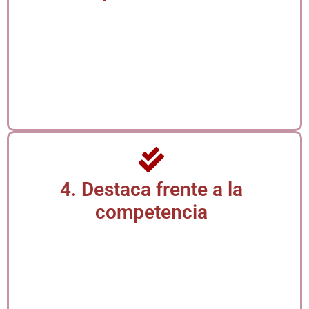
Este diplomado fortalece tus capacidades, ampliando
tus competencias para enfrentar nuevos desafíos
laborales. Al capacitarte, te vuelves más competitiva,
estratégica y preparada para asumir mayores
responsabilidades. Mejora tus oportunidades de
ascenso y consolida tu posición como una secretaria o
asistente administrativa clave en cualquier entorno
organizacional moderno.
4. Destaca frente a la
competencia
En un mercado laboral altamente competitivo, destacar
requiere más que experiencia: necesitas formación
actualizada. Este diplomado te diferencia al certificarte
en competencias que muchas aún no tienen,
posicionándote como una profesional preparada,
moderna y alineada con las exigencias del presente. Sé