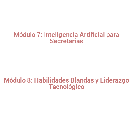
Protección de datos sensibles.
Buenas prácticas en contraseñas y autenticación en dos
pasos.
Identificación de phishing y fraudes digitales.
Módulo 7: Inteligencia Artificial para
Secretarias
Uso de IA en la gestión de agendas (ej. Clara, x.ai).
Herramientas de transcripción y traducción automática
(Otter.ai, DeepL).
Chatbots y asistentes virtuales (ChatGPT, Google Bard).
Módulo 8: Habilidades Blandas y Liderazgo
Tecnológico
Gestión del tiempo con metodologías ágiles (Pomodoro,
Kanban).
Trabajo en remoto y equipos virtuales.
Marca personal digital para secretarias.