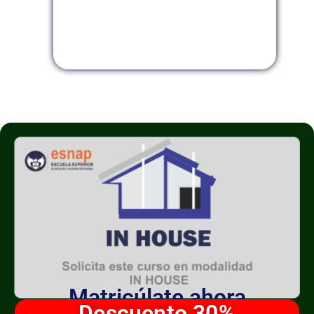
Modalidad InHouse
Matricúlate ahora
Descuento 30%