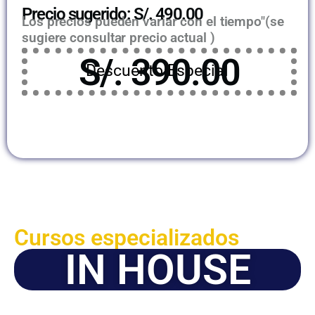
Precio sugerido: S/. 490.00
Los precios pueden variar con el tiempo"(se
sugiere consultar precio actual )
S/. 390.00
Descuento Especial
Cursos especializados
IN HOUSE
Solicite este programa de capacitación para que sea