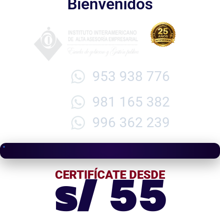
Bienvenidos
953 938 776
981 165 382
996 362 239
s/ 55
CERTIFÍCATE DESDE