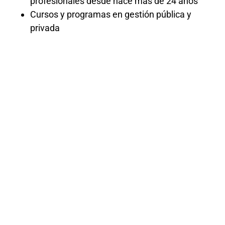
profesionales desde hace más de 24 años
Cursos y programas en gestión pública y
privada
CURSO DEL
TUPA Y EL
SILENCIO
ADMINISTRATIV
2024
«¡Domina el TUPA y el Silencio