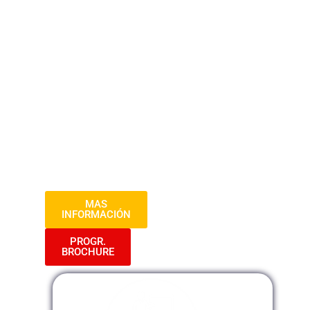
Administrativo! Únete a nuestro Curso y
Descubre las Claves para Navegar con
Éxito en el Trámite de Procedimientos
Administrativos. Aprende a Interpretar y
Aplicar el Texto Único de Procedimientos
Administrativos (TUPA) y Comprende el
Impacto del Silencio Administrativo en la
Gestión Pública. Prepárate para
Desarrollar tu Expertise en el Mundo de la
Administración Pública.»
MAS
INFORMACIÓN
PROGR.
BROCHURE