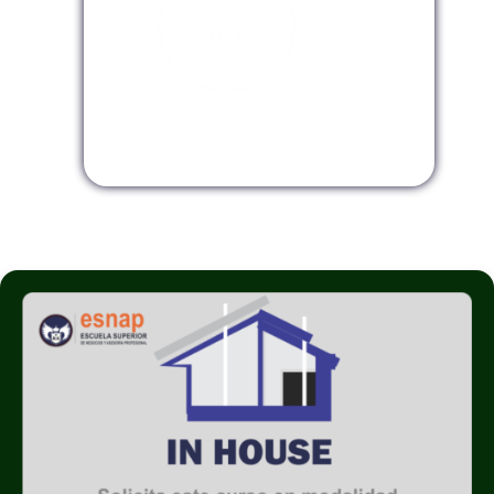
Modalidad InHouse