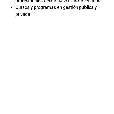
profesionales desde hace más de 24 años
Cursos y programas en gestión pública y
privada
DETRACCIONE
PERCEPCION
Y
RETENCIONE
2024