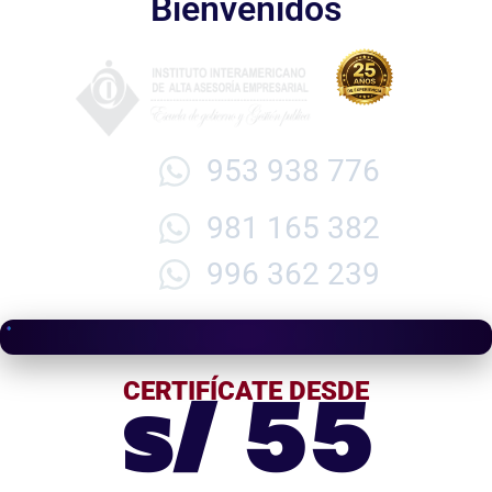
Bienvenidos
953 938 776
981 165 382
996 362 239
s/ 55
CERTIFÍCATE DESDE