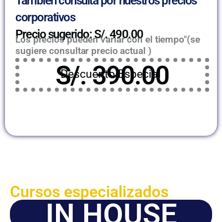
También consulta por nuestros precios
corporativos
Precio sugerido: S/. 490.00
Los precios pueden variar con el tiempo"(se
sugiere consultar precio actual )
S/. 390.00
Descuento Especial
Cursos especializados
IN HOUSE