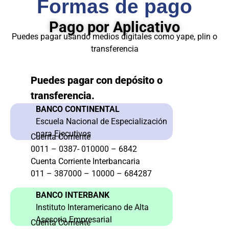
Formas de pago
Pago por Aplicativo
Puedes pagar usando medios digitales como yape, plin o
transferencia
Puedes pagar con depósito o
transferencia.
BANCO CONTINENTAL
Escuela Nacional de Especialización
para Ejecutivos
Cuenta Corriente
0011 – 0387- 010000 – 6842
Cuenta Corriente Interbancaria
011 – 387000 – 10000 – 684287
BANCO INTERBANK
Instituto Interamericano de Alta
Asesoria Empresarial
Cuenta Corriente