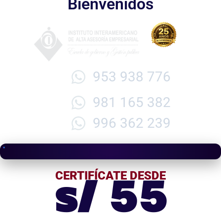
Bienvenidos
953 938 776
981 165 382
996 362 239
s/ 55
CERTIFÍCATE DESDE