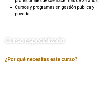
profesionales desde hace más de 24 años
Cursos y programas en gestión pública y
privada
Curso especializado
Responsabilidad Social
Corporativa
¿Por qué necesitas este curso?
El curso Responsabilidad Social Corporativa ofrece una
visión integral sobre los principios, estrategias y
prácticas que permiten a las organizaciones generar un
impacto positivo en la sociedad y el entorno. Los
participantes conocerán cómo diseñar e implementar
políticas de responsabilidad social alineadas a los
objetivos empresariales, fomentando relaciones
sostenibles con sus grupos de interés, el respeto
ambiental y el compromiso social, contribuyendo así a
una gestión empresarial ética y sostenible.