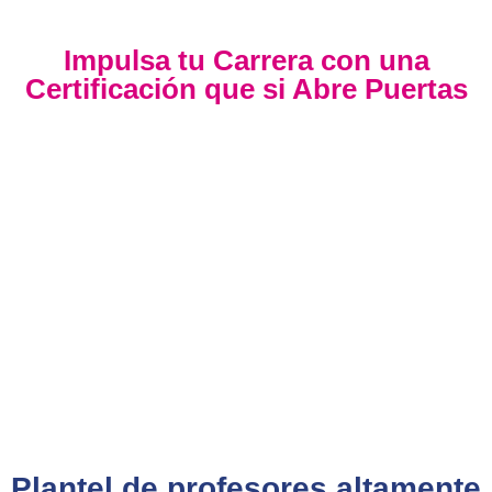
Impulsa tu Carrera con una
Certificación que si Abre Puertas
Nuestra certificación cumple con los lineamientos establecidos
por la
Directiva N.° 141-2016-SERVIR-PE
, lo que garantiza su
validez en procesos de selección y ascenso en entidades
públicas
.
Con más de 24 años de trayectoria, somos un referente
nacional en formación profesional especializada. Nuestros
egresados hoy lideran áreas clave en el sector público y
privado, gracias a una capacitación orientada a la
excelencia, la práctica y el cumplimiento normativo. Nuestra
experiencia es garantía de calidad, confianza y resultados
comprobados.
Plantel de profesores altamente