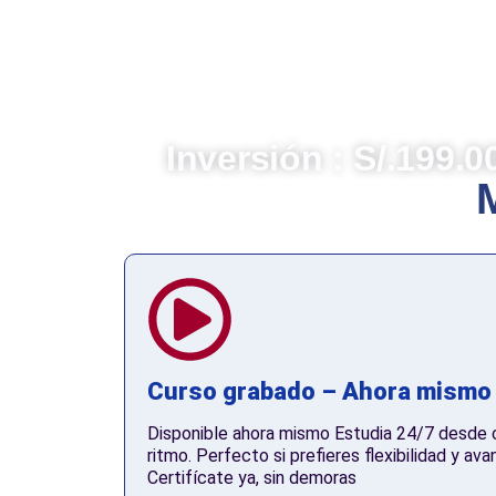
Los participantes conocerán cómo diseñ
responsabilidad social alineadas a l
fomentando relaciones sostenibles con su
ambiental y el compromiso social, con
empresarial ética y sostenible.
Inversión : S/.199.0
Curso grabado – Ahora mismo
Disponible ahora mismo Estudia 24/7 desde cu
ritmo. Perfecto si prefieres flexibilidad y ava
Certifícate ya, sin demoras