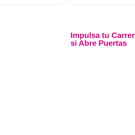
Impulsa tu Carrer
si Abre Puertas
Nuestra certificación c
Directiva N.° 141-2016-S
de selección y ascenso en
Con más de 24 años de
formación profesional es
clave en el sector público
excelencia, la práctica y
garantía de calidad, con