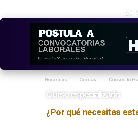
Nosotros
Cursos
Cursos In H
Curso especializado
Responsabilidad Social
¿Por qué necesitas est
El curso Responsabilidad Social Corporat
sobre los principios, estrategias y 
organizaciones generar un impacto positi