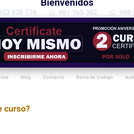
Bienvenidos
953 938 776
981 165 382
996 
ouse
Blog
Contacto
Bolsa de trabajo
Aula
 Corporativa
e curso?
iva ofrece una visión integral
prácticas que permiten a las
vo en la sociedad y el entorno.