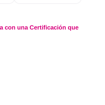
a con una Certificación que
umple con los lineamientos establecidos por la
ERVIR-PE
, lo que garantiza su
validez en procesos
 entidades públicas
.
 trayectoria, somos un referente nacional en
pecializada. Nuestros egresados hoy lideran áreas
 y privado, gracias a una capacitación orientada a la
 el cumplimiento normativo. Nuestra experiencia es
fianza y resultados comprobados.