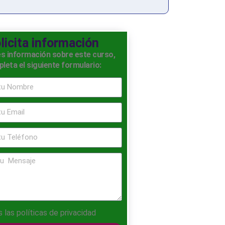
licita información
es información sobre este curso,
leta el siguiente formulario:
s las
políticas de privacidad