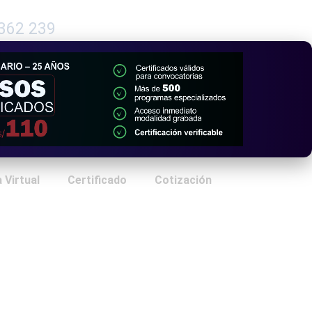
362 239
 Virtual
Certificado
Cotización