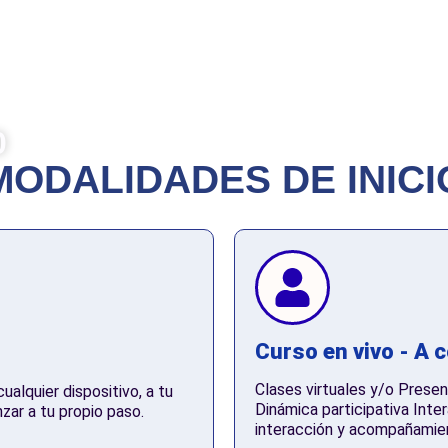
ar e implementar políticas de
os objetivos empresariales,
s grupos de interés, el respeto
tribuyendo así a una gestión
0
MODALIDADES DE INICI
Curso en vivo - A 
Clases virtuales y/o Presen
alquier dispositivo, a tu
Dinámica participativa Inte
nzar a tu propio paso.
interacción y acompañamie