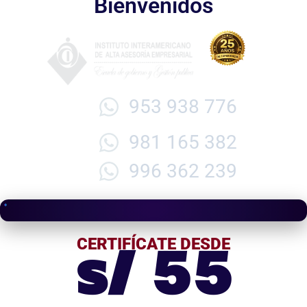
Bienvenidos
953 938 776
981 165 382
996 362 239
s/ 55
CERTIFÍCATE DESDE