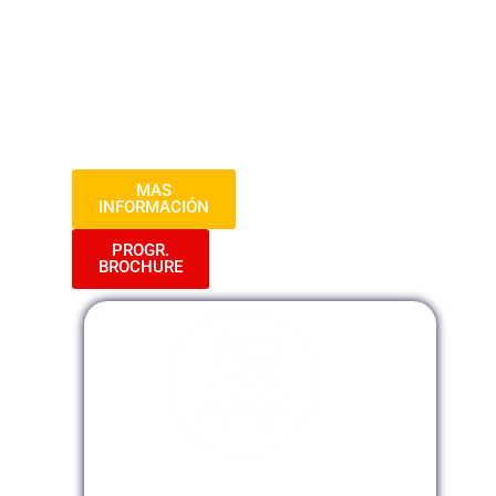
del personal dentro de una empresa. Se
centra en técnicas de comunicación
interna, motivación del equipo y fomento
del sentido de pertenencia, con el objetivo
de mejorar el clima laboral y la
productividad.
MAS
INFORMACIÓN
PROGR.
BROCHURE