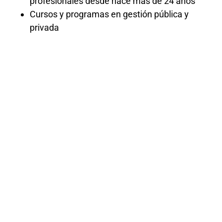
profesionales desde hace más de 24 años
Cursos y programas en gestión pública y
privada
Curso
Endomarketin
2024
El curso de Endomarketing brinda
herramientas y estrategias para promover
la cultura organizacional y el compromiso