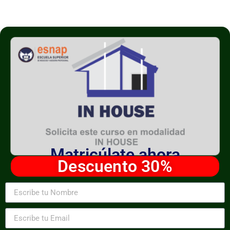
Matricúlate ahora
Descuento 30%