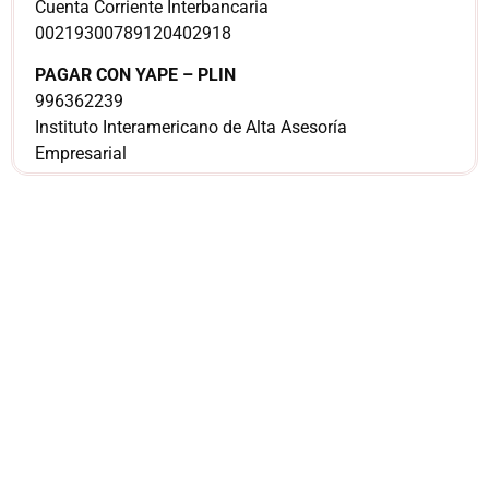
Cuenta Corriente Interbancaria
00219300789120402918
PAGAR CON YAPE – PLIN
996362239
Instituto Interamericano de Alta Asesoría
Empresarial
¿Sería más cómodo
para ti
comunicarnos a
través de
WhatsApp?