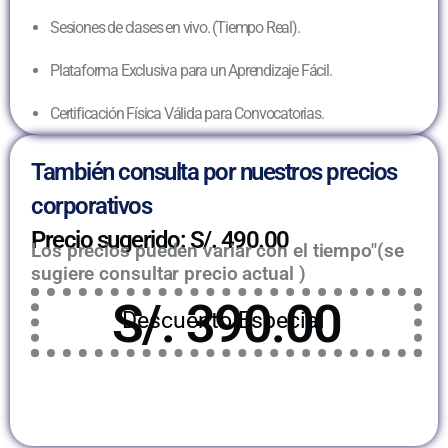
Sesiones de clases en vivo. (Tiempo Real).
Plataforma Exclusiva para un Aprendizaje Fácil.
Certificación Física Válida para Convocatorias.
También consulta por nuestros precios
corporativos
Precio sugerido: S/. 490.00
Los precios pueden variar con el tiempo"(se
sugiere consultar precio actual )
S/. 390.00
Descuento Especial