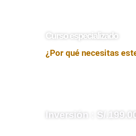
Curso especializado
Excel Financiero
¿Por qué necesitas est
El curso Excel Financiero está diseñado 
como herramienta clave en la gestión y aná
enfoque práctico, los participantes ap
financieras, herramientas de análisis de
permiten realizar presupuestos, proyeccio
inversiones y reportes financieros au
procesos de toma de decisiones económi
Inversión : S/.199.0