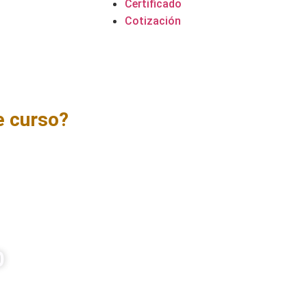
Certificado
Cotización
e curso?
para potenciar el uso de Excel
lisis financiero. A través de un
renderán a utilizar funciones
 datos y modelos dinámicos que
nes, flujos de caja, análisis de
tomatizados, optimizando los
cas.
0