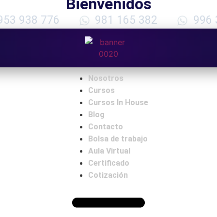
Bienvenidos
953 938 776
981 165 382
996 
Nosotros
Cursos
Cursos In House
Blog
Contacto
Bolsa de trabajo
Aula Virtual
Certificado
Cotización