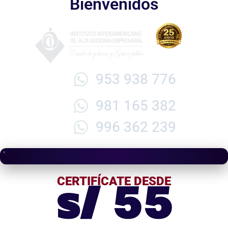
Bienvenidos
953 938 776
981 165 382
996 362 239
s/ 55
CERTIFÍCATE DESDE