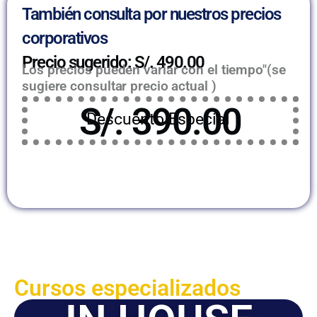
También consulta por nuestros precios
corporativos
Precio sugerido: S/. 490.00
Los precios pueden variar con el tiempo"(se
sugiere consultar precio actual )
S/. 390.00
Descuento Especial
Cursos especializados