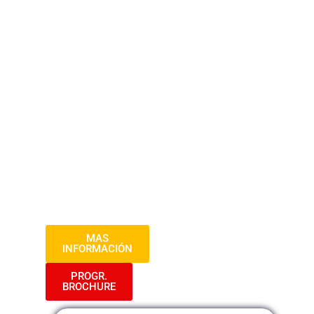
Este curso de Gestión de Riesgos en
Obras proporciona a los participantes los
conocimientos necesarios para identificar,
evaluar y gestionar los riesgos presentes
en proyectos de construcción y obras
civiles. A través de sesiones teóricas y
prácticas, los participantes aprenderán a
aplicar herramientas y técnicas de gestión
de riesgos para minimizar impactos
negativos en el desarrollo y resultado final
de las obras.
MAS
INFORMACIÓN
PROGR.
BROCHURE