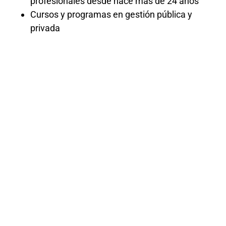
profesionales desde hace más de 24 años
Cursos y programas en gestión pública y
privada
Curso
Especializado
Gestión de
Riesgos en
Obras