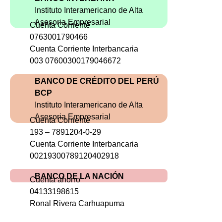
Instituto Interamericano de Alta
Asesoria Empresarial
Cuenta Corriente
0763001790466
Cuenta Corriente Interbancaria
003 07600300179046672
BANCO DE CRÉDITO DEL PERÚ
BCP
Instituto Interamericano de Alta
Asesoria Empresarial
Cuenta Corriente
193 – 7891204-0-29
Cuenta Corriente Interbancaria
00219300789120402918
BANCO DE LA NACIÓN
Cuenta ahorro
04133198615
Ronal Rivera Carhuapuma