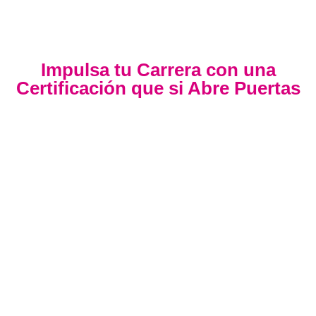
Impulsa tu Carrera con una
Certificación que si Abre Puertas
Nuestra certificación cumple con los lineamientos
establecidos por la
Directiva N.° 141-2016-SERVIR-PE
, lo
que garantiza su
validez en procesos de selección y
ascenso en entidades públicas
.
Con más de 24 años de trayectoria, somos un referente
nacional en formación profesional especializada. Nuestros
egresados hoy lideran áreas clave en el sector público y
privado, gracias a una capacitación orientada a la
excelencia, la práctica y el cumplimiento normativo.
Nuestra experiencia es garantía de calidad, confianza y
resultados comprobados.