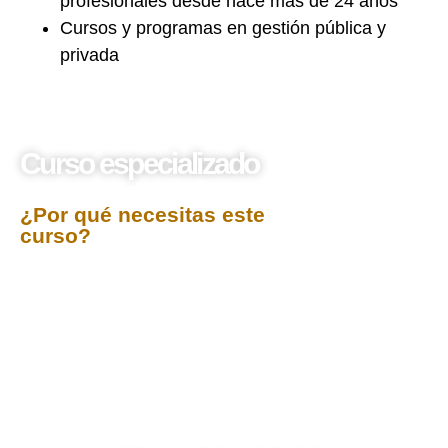
profesionales desde hace más de 24 años
Cursos y programas en gestión pública y
privada
Curso especializado
Contabilidad Básica
¿Por qué necesitas este
curso?
El curso Contabilidad Básica está orientado a
proporcionar los fundamentos esenciales de la
contabilidad, permitiendo a los participantes
comprender y aplicar los principios contables que
rigen el registro de operaciones económicas. A través
de un enfoque práctico y sencillo, se aborda el
manejo de cuentas, libros contables, estados
financieros básicos y el proceso contable completo,
facilitando una visión clara de la gestión financiera de
una organización.