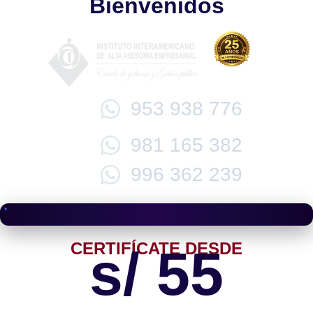
Bienvenidos
953 938 776
981 165 382
996 362 239
CERTIFÍCATE DESDE
s/ 55