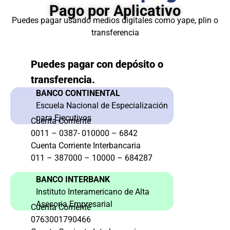
Pago por Aplicativo
Puedes pagar usando medios digitales como yape, plin o
transferencia
Puedes pagar con depósito o
transferencia.
BANCO CONTINENTAL
Escuela Nacional de Especialización
para Ejecutivos
Cuenta Corriente
0011 – 0387- 010000 – 6842
Cuenta Corriente Interbancaria
011 – 387000 – 10000 – 684287
BANCO INTERBANK
Instituto Interamericano de Alta
Asesoria Empresarial
Cuenta Corriente
0763001790466