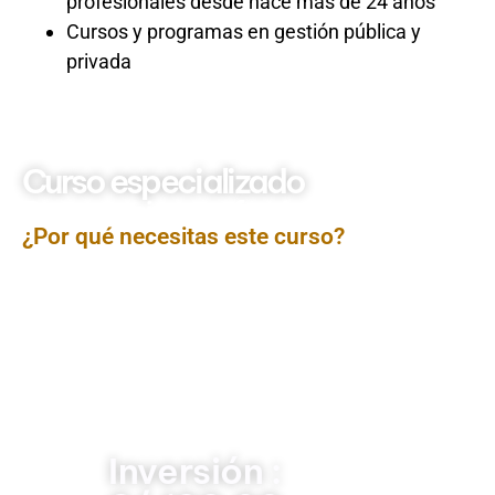
profesionales desde hace más de 24 años
Cursos y programas en gestión pública y
privada
Curso especializado
Presentaciones efectivas
¿Por qué necesitas este curso?
El curso Presentaciones Efectivas ha sido diseñado
para potenciar las habilidades comunicacionales de los
participantes, permitiéndoles estructurar, diseñar y
exponer contenidos de manera clara, persuasiva y
profesional. A lo largo del programa, se abordarán
técnicas de organización del mensaje, uso visual de
apoyo y control del lenguaje verbal y no verbal, con el fin
de lograr presentaciones impactantes ante diversos
públicos.
Inversión :