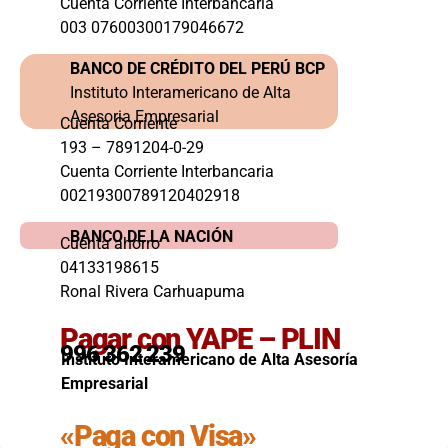
Cuenta Corriente Interbancaria
003 07600300179046672
BANCO DE CRÉDITO DEL PERÚ BCP
Instituto Interamericano de Alta
Asesoria Empresarial
Cuenta Corriente
193 – 7891204-0-29
Cuenta Corriente Interbancaria
00219300789120402918
BANCO DE LA NACIÓN
Cuenta ahorro
04133198615
Ronal Rivera Carhuapuma
Pagar con YAPE – PLIN
996 362 239
Instituto Interamericano de Alta Asesoría
Empresarial
«Paga con Visa»