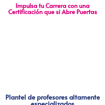
Impulsa tu Carrera con una
Certificación que si Abre Puertas
Nuestra certificación cumple con los lineamientos establecidos
por la
Directiva N.° 141-2016-SERVIR-PE
, lo que garantiza su
validez en procesos de selección y ascenso en entidades
públicas
.
Con más de 24 años de trayectoria, somos un referente
nacional en formación profesional especializada. Nuestros
egresados hoy lideran áreas clave en el sector público y
privado, gracias a una capacitación orientada a la
excelencia, la práctica y el cumplimiento normativo. Nuestra
experiencia es garantía de calidad, confianza y resultados
comprobados.
Plantel de profesores altamente
especializados