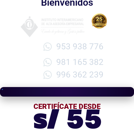
Bienvenidos
953 938 776
981 165 382
996 362 239
s/ 55
CERTIFÍCATE DESDE