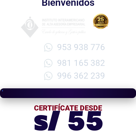
Bienvenidos
953 938 776
981 165 382
996 362 239
s/ 55
CERTIFÍCATE DESDE