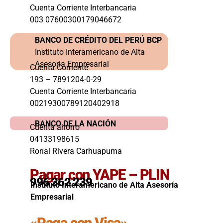
Cuenta Corriente Interbancaria
003 07600300179046672
BANCO DE CRÉDITO DEL PERÚ BCP
Instituto Interamericano de Alta
Asesoria Empresarial
Cuenta Corriente
193 – 7891204-0-29
Cuenta Corriente Interbancaria
00219300789120402918
BANCO DE LA NACIÓN
Cuenta ahorro
04133198615
Ronal Rivera Carhuapuma
Pagar con YAPE – PLIN
996 362 239
Instituto Interamericano de Alta Asesoría
Empresarial