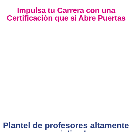
Impulsa tu Carrera con una
Certificación que si Abre Puertas
Nuestra certificación cumple con los lineamientos establecidos
por la
Directiva N.° 141-2016-SERVIR-PE
, lo que garantiza su
validez en procesos de selección y ascenso en entidades
públicas
.
Con más de 24 años de trayectoria, somos un referente
nacional en formación profesional especializada. Nuestros
egresados hoy lideran áreas clave en el sector público y
privado, gracias a una capacitación orientada a la
excelencia, la práctica y el cumplimiento normativo. Nuestra
experiencia es garantía de calidad, confianza y resultados
comprobados.
Plantel de profesores altamente