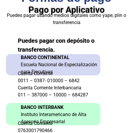
Pago por Aplicativo
Puedes pagar usando medios digitales como yape, plin o
transferencia
Puedes pagar con depósito o
transferencia.
BANCO CONTINENTAL
Escuela Nacional de Especialización
para Ejecutivos
Cuenta Corriente
0011 – 0387- 010000 – 6842
Cuenta Corriente Interbancaria
011 – 387000 – 10000 – 684287
BANCO INTERBANK
Instituto Interamericano de Alta
Asesoria Empresarial
Cuenta Corriente
0763001790466