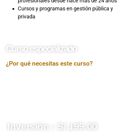
profesionales desde hace más de 24 años
Cursos y programas en gestión pública y
privada
Curso especializado
Presentaciones efectivas
¿Por qué necesitas este curso?
El curso Presentaciones Efectivas ha sido diseñado
para potenciar las habilidades comunicacionales de los
participantes, permitiéndoles estructurar, diseñar y
exponer contenidos de manera clara, persuasiva y
profesional. A lo largo del programa, se abordarán
técnicas de organización del mensaje, uso visual de
apoyo y control del lenguaje verbal y no verbal, con el fin
de lograr presentaciones impactantes ante diversos
públicos.
Inversión : S/.199.00