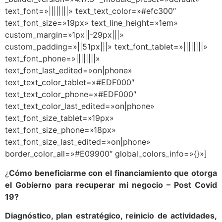
text_font=»||||||||» text_text_color=»#efc300″
text_font_size=»19px» text_line_height=»1em»
custom_margin=»1px||-29px|||»
custom_padding=»||51px|||» text_font_tablet=»||||||||»
text_font_phone=»||||||||»
text_font_last_edited=»on|phone»
text_text_color_tablet=»#EDF000″
text_text_color_phone=»#EDF000″
text_text_color_last_edited=»on|phone»
text_font_size_tablet=»19px»
text_font_size_phone=»18px»
text_font_size_last_edited=»on|phone»
border_color_all=»#E09900″ global_colors_info=»{}»]
¿
Cómo beneficiarme con el financiamiento que otorga
el Gobierno para recuperar mi negocio – Post Covid
19?
Diagnóstico, plan estratégico, reinicio de actividades,