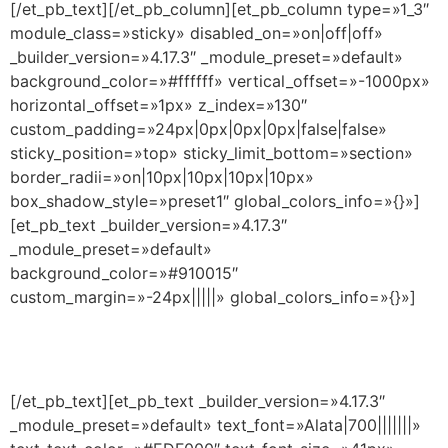
[/et_pb_text][/et_pb_column][et_pb_column type=»1_3″
module_class=»sticky» disabled_on=»on|off|off»
_builder_version=»4.17.3″ _module_preset=»default»
background_color=»#ffffff» vertical_offset=»-1000px»
horizontal_offset=»1px» z_index=»130″
custom_padding=»24px|0px|0px|0px|false|false»
sticky_position=»top» sticky_limit_bottom=»section»
border_radii=»on|10px|10px|10px|10px»
box_shadow_style=»preset1″ global_colors_info=»{}»]
[et_pb_text _builder_version=»4.17.3″
_module_preset=»default»
background_color=»#910015″
custom_margin=»-24px|||||» global_colors_info=»{}»]
CAPACÍTATE EN EL LUGAR DONDE TE
ENCUENTRES Y CERTIFÍCATE AHORA MISMO
[/et_pb_text][et_pb_text _builder_version=»4.17.3″
_module_preset=»default» text_font=»Alata|700|||||||»