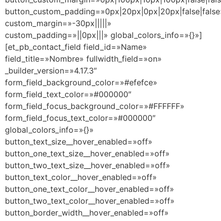
button_custom_padding=»0px|20px|0px|20px|false|false
custom_margin=»-30px|||||»
custom_padding=»||0px|||» global_colors_info=»{}»]
[et_pb_contact_field field_id=»Name»
field_title=»Nombre» fullwidth_field=»on»
_builder_version=»4.17.3″
form_field_background_color=»#efefce»
form_field_text_color=»#000000″
form_field_focus_background_color=»#FFFFFF»
form_field_focus_text_color=»#000000″
global_colors_info=»{}»
button_text_size__hover_enabled=»off»
button_one_text_size__hover_enabled=»off»
button_two_text_size__hover_enabled=»off»
button_text_color__hover_enabled=»off»
button_one_text_color__hover_enabled=»off»
button_two_text_color__hover_enabled=»off»
button_border_width__hover_enabled=»off»