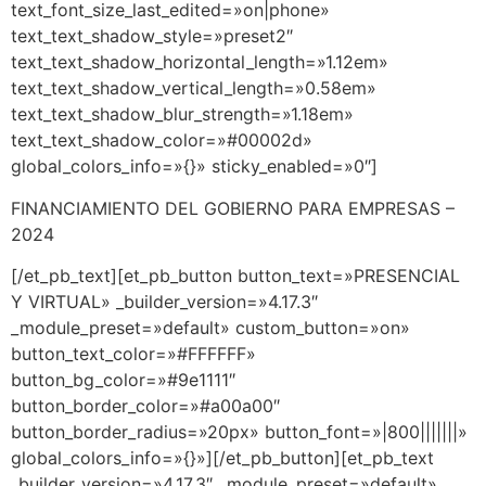
text_font_size_last_edited=»on|phone»
text_text_shadow_style=»preset2″
text_text_shadow_horizontal_length=»1.12em»
text_text_shadow_vertical_length=»0.58em»
text_text_shadow_blur_strength=»1.18em»
text_text_shadow_color=»#00002d»
global_colors_info=»{}» sticky_enabled=»0″]
FINANCIAMIENTO DEL GOBIERNO PARA EMPRESAS –
2024
[/et_pb_text][et_pb_button button_text=»PRESENCIAL
Y VIRTUAL» _builder_version=»4.17.3″
_module_preset=»default» custom_button=»on»
button_text_color=»#FFFFFF»
button_bg_color=»#9e1111″
button_border_color=»#a00a00″
button_border_radius=»20px» button_font=»|800|||||||»
global_colors_info=»{}»][/et_pb_button][et_pb_text
_builder_version=»4.17.3″ _module_preset=»default»