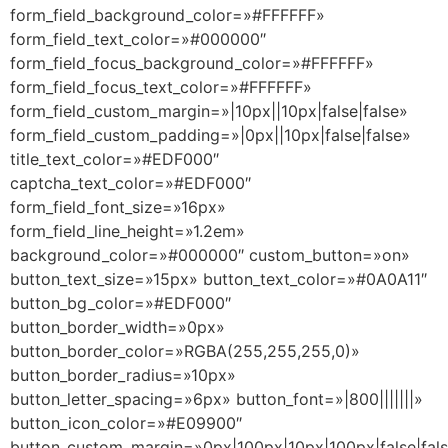
form_field_background_color=»#FFFFFF»
form_field_text_color=»#000000″
form_field_focus_background_color=»#FFFFFF»
form_field_focus_text_color=»#FFFFFF»
form_field_custom_margin=»|10px||10px|false|false»
form_field_custom_padding=»|0px||10px|false|false»
title_text_color=»#EDF000″
captcha_text_color=»#EDF000″
form_field_font_size=»16px»
form_field_line_height=»1.2em»
background_color=»#000000″ custom_button=»on»
button_text_size=»15px» button_text_color=»#0A0A11″
button_bg_color=»#EDF000″
button_border_width=»0px»
button_border_color=»RGBA(255,255,255,0)»
button_border_radius=»10px»
button_letter_spacing=»6px» button_font=»|800|||||||»
button_icon_color=»#E09900″
button_custom_margin=»0px|100px|10px|100px|false|fal