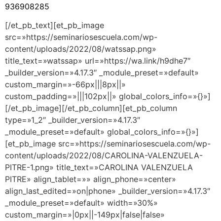
936908285
[/et_pb_text][et_pb_image
src=»https://seminariosescuela.com/wp-
content/uploads/2022/08/watssap.png»
title_text=»watssap» url=»https://wa.link/h9dhe7″
_builder_version=»4.17.3″ _module_preset=»default»
custom_margin=»-66px|||8px||»
custom_padding=»|||102px||» global_colors_info=»{}»]
[/et_pb_image][/et_pb_column][et_pb_column
type=»1_2″ _builder_version=»4.17.3″
_module_preset=»default» global_colors_info=»{}»]
[et_pb_image src=»https://seminariosescuela.com/wp-
content/uploads/2022/08/CAROLINA-VALENZUELA-
PITRE-1.png» title_text=»CAROLINA VALENZUELA
PITRE» align_tablet=»» align_phone=»center»
align_last_edited=»on|phone» _builder_version=»4.17.3″
_module_preset=»default» width=»30%»
custom_margin=»|0px||-149px|false|false»