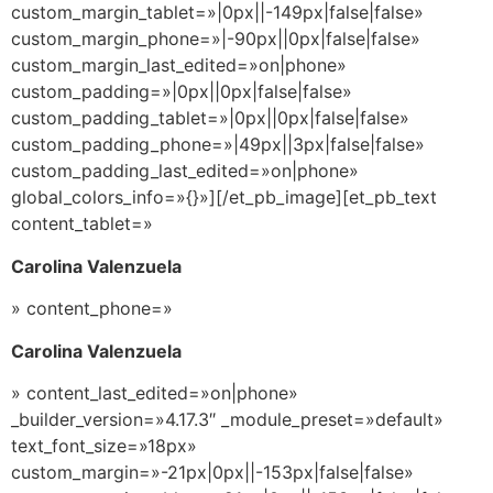
custom_margin_tablet=»|0px||-149px|false|false»
custom_margin_phone=»|-90px||0px|false|false»
custom_margin_last_edited=»on|phone»
custom_padding=»|0px||0px|false|false»
custom_padding_tablet=»|0px||0px|false|false»
custom_padding_phone=»|49px||3px|false|false»
custom_padding_last_edited=»on|phone»
global_colors_info=»{}»][/et_pb_image][et_pb_text
content_tablet=»
Carolina Valenzuela
» content_phone=»
Carolina Valenzuela
» content_last_edited=»on|phone»
_builder_version=»4.17.3″ _module_preset=»default»
text_font_size=»18px»
custom_margin=»-21px|0px||-153px|false|false»