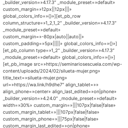
_builder_version=»4.17.3″ _module_preset=»default»
custom_margin=»12px||12px|||»
global_colors_info=»{}»][et_pb_row
column_structure=»1_2,1_2″ _builder_version=»4.17.3″
_module_preset=»default»
custom_margin=»-80px|auto||auto||»
custom_padding=»5px|||||» global_colors_info=»{}»]
[et_pb_column type=»1_2″ _builder_version=»4.17.3″
_module_preset=»default» global_colors_info=»{}»]
[et_pb_image src=»https://seminariosescuela.com/wp-
content/uploads/2024/02/silueta-mujer.png»
title_text=»silueta-mujer.png»
url=»https://wa.link/h9dhe7″ align_tablet=»»
align_phone=»center» align_last_edited=»on|phone»
_builder_version=»4.24.0″ _module_preset=»default»
width=»30%» custom_margin=»|||107px|false|false»
custom_margin_tablet=»|||107px|false|false»
custom_margin_phone=»|||75px|false|false»
custom_margin_last_edited=»on|phone»