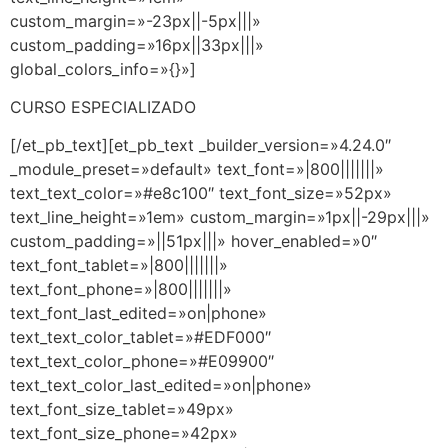
custom_margin=»-23px||-5px|||»
custom_padding=»16px||33px|||»
global_colors_info=»{}»]
CURSO ESPECIALIZADO
[/et_pb_text][et_pb_text _builder_version=»4.24.0″
_module_preset=»default» text_font=»|800|||||||»
text_text_color=»#e8c100″ text_font_size=»52px»
text_line_height=»1em» custom_margin=»1px||-29px|||»
custom_padding=»||51px|||» hover_enabled=»0″
text_font_tablet=»|800|||||||»
text_font_phone=»|800|||||||»
text_font_last_edited=»on|phone»
text_text_color_tablet=»#EDF000″
text_text_color_phone=»#E09900″
text_text_color_last_edited=»on|phone»
text_font_size_tablet=»49px»
text_font_size_phone=»42px»