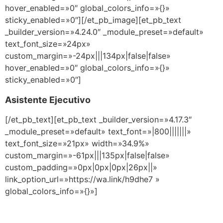
hover_enabled=»0″ global_colors_info=»{}»
sticky_enabled=»0″][/et_pb_image][et_pb_text
_builder_version=»4.24.0″ _module_preset=»default»
text_font_size=»24px»
custom_margin=»-24px|||134px|false|false»
hover_enabled=»0″ global_colors_info=»{}»
sticky_enabled=»0″]
Asistente Ejecutivo
[/et_pb_text][et_pb_text _builder_version=»4.17.3″
_module_preset=»default» text_font=»|800|||||||»
text_font_size=»21px» width=»34.9%»
custom_margin=»-61px|||135px|false|false»
custom_padding=»0px|0px|0px|26px||»
link_option_url=»https://wa.link/h9dhe7 »
global_colors_info=»{}»]