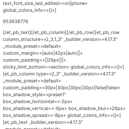
text_font_size_last_edited=»on|phone»
global_colors_info=»{}»]
953938776
[/et_pb_text][/et_pb_column][/et_pb_row][et_pb_row
column_structure=»2_3,1_3″ _builder_version=»4.17.3″
_module_preset=»default»
custom_margin=»|auto|42px|auto||»
custom_padding=»||26px|||»
sticky_limit_bottom=»section» global_colors_info=»{}»]
[et_pb_column type=»2_3″ _builder_version=»4.17.3″
_module_preset=»default»
custom_padding=»30px|30px|30px|30px|false|false»
box_shadow_style=»preset1″
box_shadow_horizontal=»-2px»
box_shadow_vertical=»-6px» box_shadow_blur=»26px»
box_shadow_spread=»-8px» global_colors_info=»{}»]
[et_pb_text _builder_version=»4.17.3″