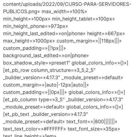
content/uploads/2022/09/CURSO-PARA-SERVIDORES-
PUBLICOS.png» max_width=»100%»
min_height=»100px» min_height_tablet=»100px»
min_height_phone=»973px»
min_height_last_edited=»on|phone» height=»667px»
max_height=»1000px» custom_margin=»||118px|||»
custom_padding=»||1px|||»
background_last_edited=»on|phone»
box_shadow_style=»preset1″ global_colors_info=»{}»]
[et_pb_row column_structure=»3_5,2_5″
_builder_version=»4.17.3″ _module_preset=»default»
custom_margin=»|auto|-12px|auto||»
custom_padding=»||0px|||» global_colors_info=»{}»]
[et_pb_column type=»3_5″ _builder_version=»4.17.3″
_module_preset=»default» global_colors_info=»{}»]
[et_pb_text _builder_version=»4.17.3″
_module_preset=»default» text_font=»|800|||||||»
text_text_color=»#FFFFFF» text_font_size=»35px»
text_line_height=»1em»