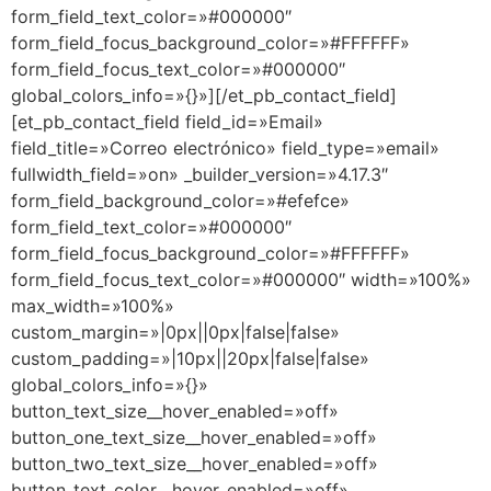
form_field_text_color=»#000000″
form_field_focus_background_color=»#FFFFFF»
form_field_focus_text_color=»#000000″
global_colors_info=»{}»][/et_pb_contact_field]
[et_pb_contact_field field_id=»Email»
field_title=»Correo electrónico» field_type=»email»
fullwidth_field=»on» _builder_version=»4.17.3″
form_field_background_color=»#efefce»
form_field_text_color=»#000000″
form_field_focus_background_color=»#FFFFFF»
form_field_focus_text_color=»#000000″ width=»100%»
max_width=»100%»
custom_margin=»|0px||0px|false|false»
custom_padding=»|10px||20px|false|false»
global_colors_info=»{}»
button_text_size__hover_enabled=»off»
button_one_text_size__hover_enabled=»off»
button_two_text_size__hover_enabled=»off»
button_text_color__hover_enabled=»off»