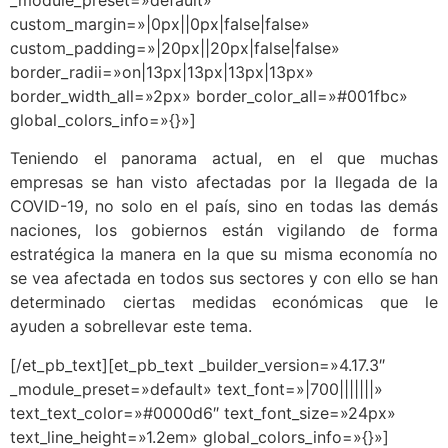
_module_preset=»default»
custom_margin=»|0px||0px|false|false»
custom_padding=»|20px||20px|false|false»
border_radii=»on|13px|13px|13px|13px»
border_width_all=»2px» border_color_all=»#001fbc»
global_colors_info=»{}»]
Teniendo el panorama actual, en el que muchas
empresas se han visto afectadas por la llegada de la
COVID-19, no solo en el país, sino en todas las demás
naciones, los gobiernos están vigilando de forma
estratégica la manera en la que su misma economía no
se vea afectada en todos sus sectores y con ello se han
determinado ciertas medidas económicas que le
ayuden a sobrellevar este tema.
[/et_pb_text][et_pb_text _builder_version=»4.17.3″
_module_preset=»default» text_font=»|700|||||||»
text_text_color=»#0000d6″ text_font_size=»24px»
text_line_height=»1.2em» global_colors_info=»{}»]