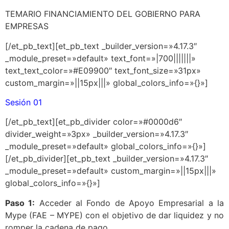
TEMARIO FINANCIAMIENTO DEL GOBIERNO PARA
EMPRESAS
[/et_pb_text][et_pb_text _builder_version=»4.17.3″
_module_preset=»default» text_font=»|700|||||||»
text_text_color=»#E09900″ text_font_size=»31px»
custom_margin=»||15px|||» global_colors_info=»{}»]
Sesión 01
[/et_pb_text][et_pb_divider color=»#0000d6″
divider_weight=»3px» _builder_version=»4.17.3″
_module_preset=»default» global_colors_info=»{}»]
[/et_pb_divider][et_pb_text _builder_version=»4.17.3″
_module_preset=»default» custom_margin=»||15px|||»
global_colors_info=»{}»]
Paso 1:
Acceder al Fondo de Apoyo Empresarial a la
Mype (FAE – MYPE) con el objetivo de dar liquidez y no
romper la cadena de pago.