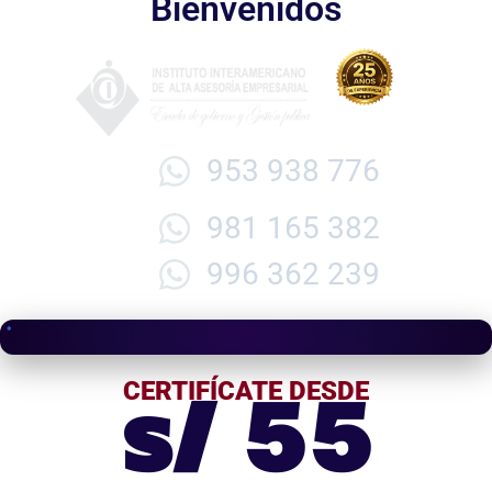
Bienvenidos
953 938 776
981 165 382
996 362 239
s/ 55
CERTIFÍCATE DESDE