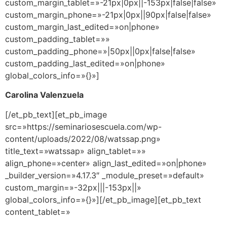
custom_margin_tablet=»-21px|0px||-153px|false|false»
custom_margin_phone=»-21px|0px||90px|false|false»
custom_margin_last_edited=»on|phone»
custom_padding_tablet=»»
custom_padding_phone=»|50px||0px|false|false»
custom_padding_last_edited=»on|phone»
global_colors_info=»{}»]
Carolina Valenzuela
[/et_pb_text][et_pb_image
src=»https://seminariosescuela.com/wp-
content/uploads/2022/08/watssap.png»
title_text=»watssap» align_tablet=»»
align_phone=»center» align_last_edited=»on|phone»
_builder_version=»4.17.3″ _module_preset=»default»
custom_margin=»-32px|||-153px||»
global_colors_info=»{}»][/et_pb_image][et_pb_text
content_tablet=»