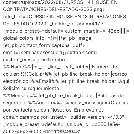
content/uploads/2022/08/CURSOS-IN-HOUSE-EN-
CONTRATACIONES-DEL-ESTADO-2023.png»
title_text=»CURSOS IN HOUSE EN CONTRATACIONES
DEL ESTADO 2023″ _builder_version=»4.17.3″
_module_preset=»default» custom_margin=»-42px|||||»
global_colors_info=»{}»][/et_pb_image]
[et_pb_contact_form captcha=»off»
email=»seminariosescuela@outlook.com»
custom_message=»Nombre:
%%Name%%||et_pb_line_break_holder||Numero de
celular: %%Celular%%||et_pb_line_break_holder||correo
electrónico: %%Email%%||et_pb_line_break_holder||Aqui
Solicite su requerimiento:
%%Mensaje%%||et_pb_line_break_holder||Politicas de
seguridad: %%Acepto%%» success_message=»Gracias
por contactarse con Nosotros. En breve nos
comunicaremos con usted.» _builder_version=»4.17.3″
_module_preset=»default» _unique_id=»b3804e5e-
a062-4942-9055-deedf9949043″