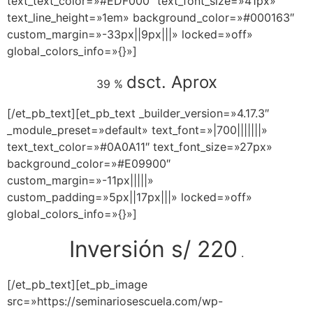
text_text_color=»#EDF000″ text_font_size=»41px»
text_line_height=»1em» background_color=»#000163″
custom_margin=»-33px||9px|||» locked=»off»
global_colors_info=»{}»]
dsct. Aprox
39 %
[/et_pb_text][et_pb_text _builder_version=»4.17.3″
_module_preset=»default» text_font=»|700|||||||»
text_text_color=»#0A0A11″ text_font_size=»27px»
background_color=»#E09900″
custom_margin=»-11px|||||»
custom_padding=»5px||17px|||» locked=»off»
global_colors_info=»{}»]
Inversión s/ 220
.
[/et_pb_text][et_pb_image
src=»https://seminariosescuela.com/wp-