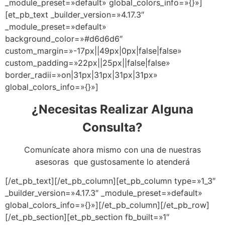
_module_preset=»default» global_colors_info=»{}»]
[et_pb_text _builder_version=»4.17.3″
_module_preset=»default»
background_color=»#d6d6d6″
custom_margin=»-17px||49px|0px|false|false»
custom_padding=»22px||25px||false|false»
border_radii=»on|31px|31px|31px|31px»
global_colors_info=»{}»]
¿Necesitas Realizar Alguna
Consulta?
Comunícate ahora mismo con una de nuestras
asesoras que gustosamente lo atenderá
[/et_pb_text][/et_pb_column][et_pb_column type=»1_3″
_builder_version=»4.17.3″ _module_preset=»default»
global_colors_info=»{}»][/et_pb_column][/et_pb_row]
[/et_pb_section][et_pb_section fb_built=»1″