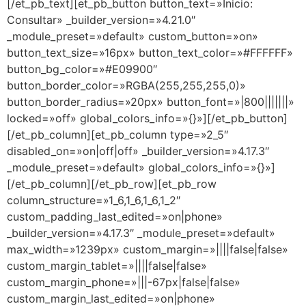
[/et_pb_text][et_pb_button button_text=»Inicio:
Consultar» _builder_version=»4.21.0″
_module_preset=»default» custom_button=»on»
button_text_size=»16px» button_text_color=»#FFFFFF»
button_bg_color=»#E09900″
button_border_color=»RGBA(255,255,255,0)»
button_border_radius=»20px» button_font=»|800|||||||»
locked=»off» global_colors_info=»{}»][/et_pb_button]
[/et_pb_column][et_pb_column type=»2_5″
disabled_on=»on|off|off» _builder_version=»4.17.3″
_module_preset=»default» global_colors_info=»{}»]
[/et_pb_column][/et_pb_row][et_pb_row
column_structure=»1_6,1_6,1_6,1_2″
custom_padding_last_edited=»on|phone»
_builder_version=»4.17.3″ _module_preset=»default»
max_width=»1239px» custom_margin=»||||false|false»
custom_margin_tablet=»||||false|false»
custom_margin_phone=»|||-67px|false|false»
custom_margin_last_edited=»on|phone»