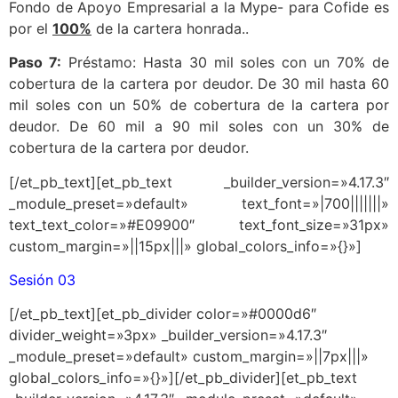
Fondo de Apoyo Empresarial a la Mype- para Cofide es
por el
100%
de la cartera honrada..
Paso 7:
Préstamo: Hasta 30 mil soles con un 70% de
cobertura de la cartera por deudor. De 30 mil hasta 60
mil soles con un 50% de cobertura de la cartera por
deudor. De 60 mil a 90 mil soles con un 30% de
cobertura de la cartera por deudor.
[/et_pb_text][et_pb_text _builder_version=»4.17.3″
_module_preset=»default» text_font=»|700|||||||»
text_text_color=»#E09900″ text_font_size=»31px»
custom_margin=»||15px|||» global_colors_info=»{}»]
Sesión 03
[/et_pb_text][et_pb_divider color=»#0000d6″
divider_weight=»3px» _builder_version=»4.17.3″
_module_preset=»default» custom_margin=»||7px|||»
global_colors_info=»{}»][/et_pb_divider][et_pb_text