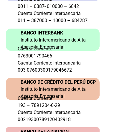
0011 – 0387- 010000 – 6842
Cuenta Corriente Interbancaria
011 – 387000 – 10000 – 684287
BANCO INTERBANK
Instituto Interamericano de Alta
Asesoria Empresarial
Cuenta Corriente
0763001790466
Cuenta Corriente Interbancaria
003 07600300179046672
BANCO DE CRÉDITO DEL PERÚ BCP
Instituto Interamericano de Alta
Asesoria Empresarial
Cuenta Corriente
193 – 7891204-0-29
Cuenta Corriente Interbancaria
00219300789120402918
BANCO DE LA NACIÓN