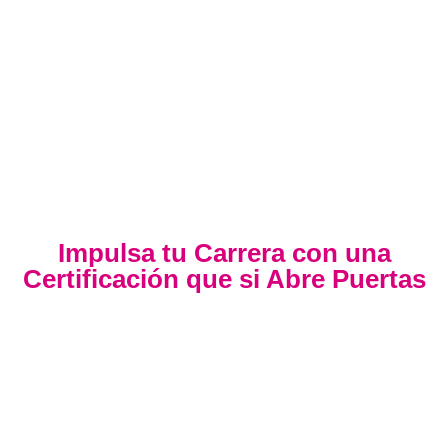
Impulsa tu Carrera con una
Certificación que si Abre Puertas
Nuestra certificación cumple con los lineamientos establecidos
por la
Directiva N.° 141-2016-SERVIR-PE
, lo que garantiza su
validez en procesos de selección y ascenso en entidades
públicas
.
Con más de 24 años de trayectoria, somos un referente
nacional en formación profesional especializada. Nuestros
egresados hoy lideran áreas clave en el sector público y