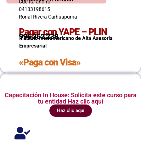
Cuenta ahorro
04133198615
Ronal Rivera Carhuapuma
Pagar con YAPE – PLIN
996 362 239
Instituto Interamericano de Alta Asesoría
Empresarial
«Paga con Visa»
Capacitación In House: Solicita este curso para
tu entidad Haz clic aquí
Haz clic aquí