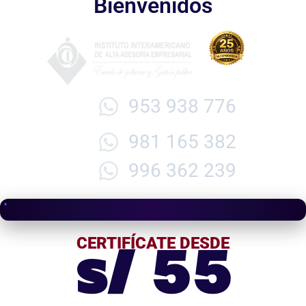
Bienvenidos
953 938 776
981 165 382
996 362 239
s/ 55
CERTIFÍCATE DESDE