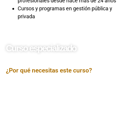
profesionales desde hace más de 24 años
Cursos y programas en gestión pública y
privada
Curso especializado
Gestión de tesorería
gubernamental en el SIAF
¿Por qué necesitas este curso?
El curso Gestión de Tesorería en el SIAF está orientado
a capacitar en el manejo eficiente del módulo de
tesorería dentro del Sistema Integrado de
Administración Financiera (SIAF). A través de una
metodología práctica y normativa, los participantes
conocerán los procedimientos para el registro, control y
ejecución de pagos, la conciliación financiera, la
administración de fondos públicos y la elaboración de
reportes, asegurando una gestión transparente y
alineada con los lineamientos del MEF.