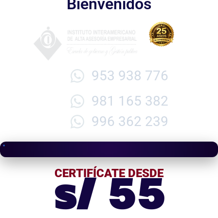
Bienvenidos
953 938 776
981 165 382
996 362 239
s/ 55
CERTIFÍCATE DESDE