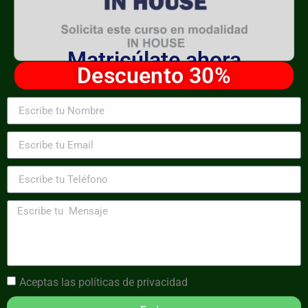
Matricúlate ahora
Descuento 30%
Aceptas las
políticas de privacidad