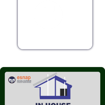
Modalidad InHouse