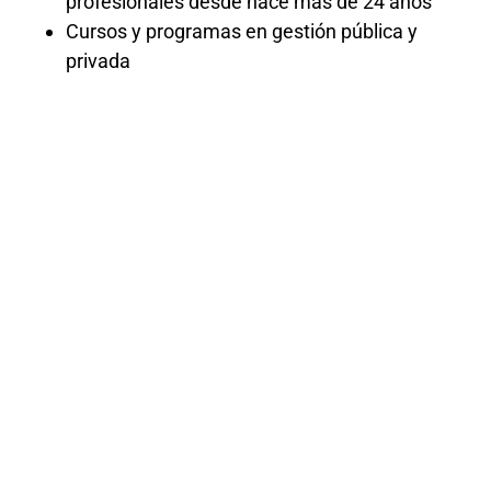
profesionales desde hace más de 24 años
Cursos y programas en gestión pública y
privada
Curso
gratis:
Asistente
Administrativ
¡Te damos la bienvenida al Curso de