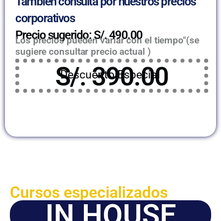
También consulta por nuestros precios
corporativos
Precio sugerido: S/. 490.00
Los precios pueden variar con el tiempo"(se
sugiere consultar precio actual )
S/. 390.00
Descuento Especial
Cursos especializados
IN HOUSE