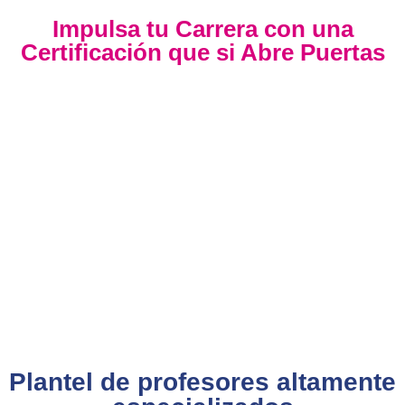
Impulsa tu Carrera con una
Certificación que si Abre Puertas
Nuestra certificación cumple con los lineamientos
establecidos por la
Directiva N.° 141-2016-SERVIR-PE
, lo
que garantiza su
validez en procesos de selección y
ascenso en entidades públicas
.
Con más de 24 años de trayectoria, somos un referente
nacional en formación profesional especializada. Nuestros
egresados hoy lideran áreas clave en el sector público y
privado, gracias a una capacitación orientada a la
excelencia, la práctica y el cumplimiento normativo.
Nuestra experiencia es garantía de calidad, confianza y
resultados comprobados.
Plantel de profesores altamente