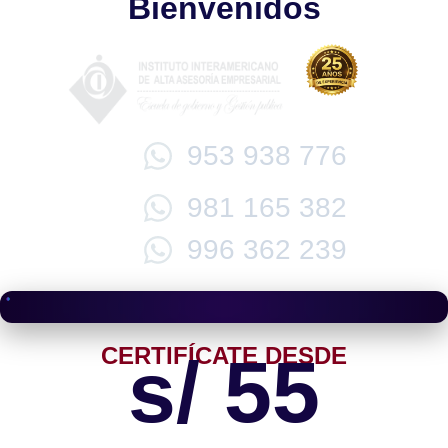
Bienvenidos
953 938 776
981 165 382
996 362 239
CERTIFÍCATE DESDE
s/ 55