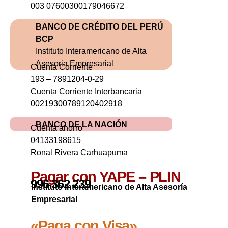
003 07600300179046672
BANCO DE CRÉDITO DEL PERÚ
BCP
Instituto Interamericano de Alta
Asesoria Empresarial
Cuenta Corriente
193 – 7891204-0-29
Cuenta Corriente Interbancaria
00219300789120402918
BANCO DE LA NACIÓN
Cuenta ahorro
04133198615
Ronal Rivera Carhuapuma
Pagar con YAPE – PLIN
996 362 239
Instituto Interamericano de Alta Asesoría
Empresarial
«Paga con Visa»