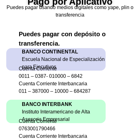
Pago por Aplicativo
Puedes pagar usando medios digitales como yape, plin o
transferencia
Puedes pagar con depósito o
transferencia.
BANCO CONTINENTAL
Escuela Nacional de Especialización
para Ejecutivos
Cuenta Corriente
0011 – 0387- 010000 – 6842
Cuenta Corriente Interbancaria
011 – 387000 – 10000 – 684287
BANCO INTERBANK
Instituto Interamericano de Alta
Asesoria Empresarial
Cuenta Corriente
0763001790466
Cuenta Corriente Interbancaria