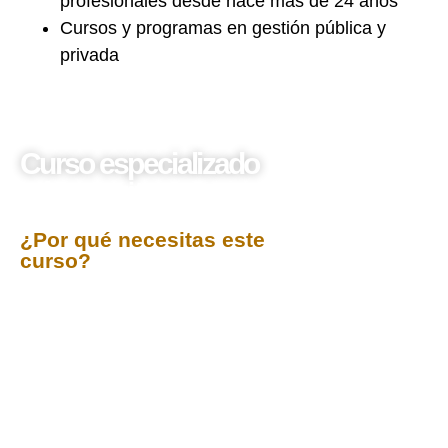
profesionales desde hace más de 24 años
Cursos y programas en gestión pública y
privada
Curso especializado
Cómo Evitar una
Demanda Laboral
¿Por qué necesitas este
curso?
El curso
Cómo Evitar una Demanda Laboral
ofrece
una visión práctica y especializada sobre las
acciones preventivas que deben asumir empleadores
y responsables de recursos humanos para evitar
conflictos legales con los trabajadores. Se analizan
los errores más comunes en la gestión del vínculo
laboral y se proporcionan herramientas legales para
asegurar un cumplimiento efectivo de las normativas
laborales, disminuyendo los riesgos de litigio.