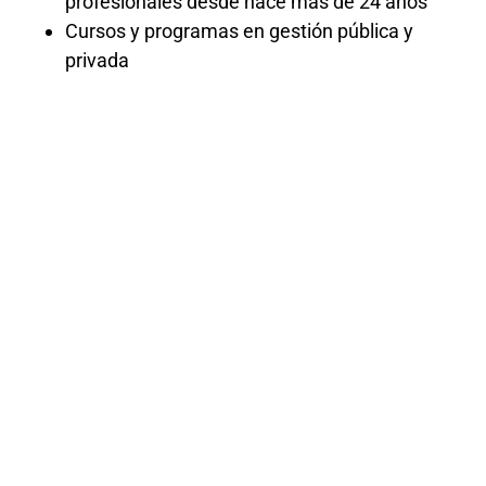
profesionales desde hace más de 24 años
Cursos y programas en gestión pública y
privada
Curso
Ortografía y
Redacción
«¡Potencia tu escritura profesional en
nuestro programa especializado de
ortografía y redacción! Descubre cómo