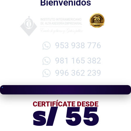
Bienvenidos
953 938 776
981 165 382
996 362 239
s/ 55
CERTIFÍCATE DESDE