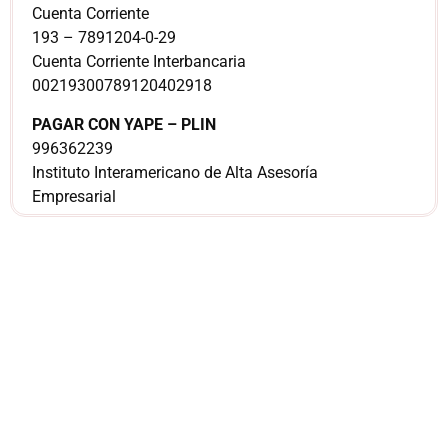
Cuenta Corriente
193 – 7891204-0-29
Cuenta Corriente Interbancaria
00219300789120402918
PAGAR CON YAPE – PLIN
996362239
Instituto Interamericano de Alta Asesoría
Empresarial
¿Sería más cómodo
para ti
comunicarnos a
través de