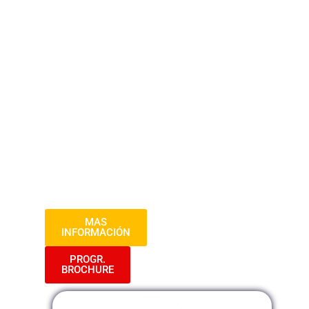
una ortografía impecable puede elevar tu
imagen y reputación en el ámbito
profesional. Aprende las normas
esenciales de redacción para documentos
clave en el sector público y empresarial,
comunicando tus ideas de manera clara y
efectiva. Domina la redacción ejecutiva y
evita ambigüedades y confusiones en tus
mensajes. ¡Haz que tus palabras hablen
por ti y destaca en tu carrera con
nuestras técnicas de escritura
avanzadas!»
MAS
INFORMACIÓN
PROGR.
BROCHURE