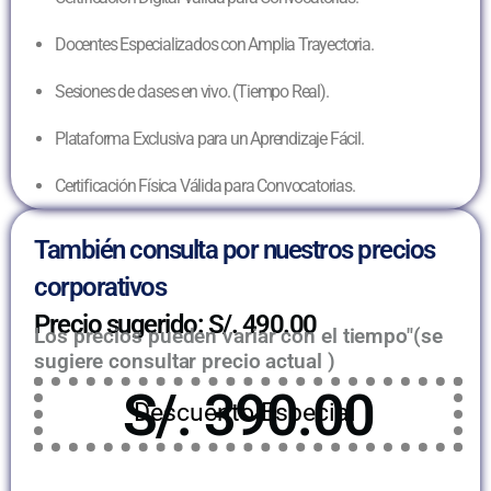
Docentes Especializados con Amplia Trayectoria.
Sesiones de clases en vivo. (Tiempo Real).
Plataforma Exclusiva para un Aprendizaje Fácil.
Certificación Física Válida para Convocatorias.
También consulta por nuestros precios
corporativos
Precio sugerido: S/. 490.00
Los precios pueden variar con el tiempo"(se
sugiere consultar precio actual )
S/. 390.00
Descuento Especial