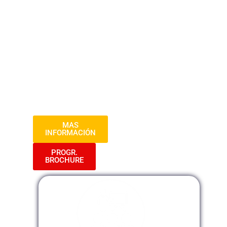
Conocimiento Profundo y Práctico en el
Mundo Fiscal. Desde los Fundamentos
hasta las Estrategias Avanzadas,
Adquiere las Habilidades y Herramientas
Necesarias para Gestionar tus Impuestos
de Manera Eficiente y Estratégica.
Prepárate para Alcanzar el Éxito
Financiero con una Formación Integral en
Tributación.»
MAS
INFORMACIÓN
PROGR.
BROCHURE