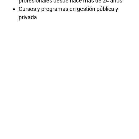
profesionales desde hace más de 24 años
Cursos y programas en gestión pública y
privada
Curso
Integral de
Tributación
«¡Domina la Tributación de Principio a Fin!
Únete a nuestro Curso Integral de
Tributación y Sumérgete en un Viaje de