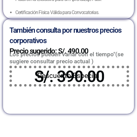
Certificación Física Válida para Convocatorias.
También consulta por nuestros precios
corporativos
Precio sugerido: S/. 490.00
Los precios pueden variar con el tiempo"(se
sugiere consultar precio actual )
S/. 390.00
Descuento Especial