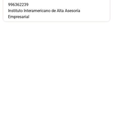
996362239
Instituto Interamericano de Alta Asesoría
Empresarial
¿Sería más cómodo
para ti
comunicarnos a
través de
WhatsApp?
Nuestros asesores están listos para