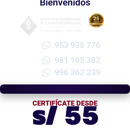
Bienvenidos
953 938 776
981 165 382
996 362 239
s/ 55
CERTIFÍCATE DESDE