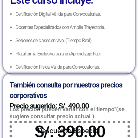
Este curso incluye:
Certificación Digital Válida para Convocatorias.
Docentes Especializados con Amplia Trayectoria.
Sesiones de clases en vivo. (Tiempo Real).
Plataforma Exclusiva para un Aprendizaje Fácil.
Certificación Física Válida para Convocatorias.
También consulta por nuestros precios
corporativos
Precio sugerido: S/. 490.00
Los precios pueden variar con el tiempo"(se
sugiere consultar precio actual )
S/. 390.00
Descuento Especial