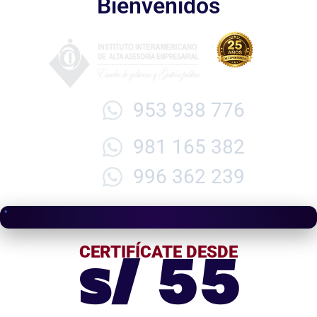
Bienvenidos
953 938 776
981 165 382
996 362 239
s/ 55
CERTIFÍCATE DESDE