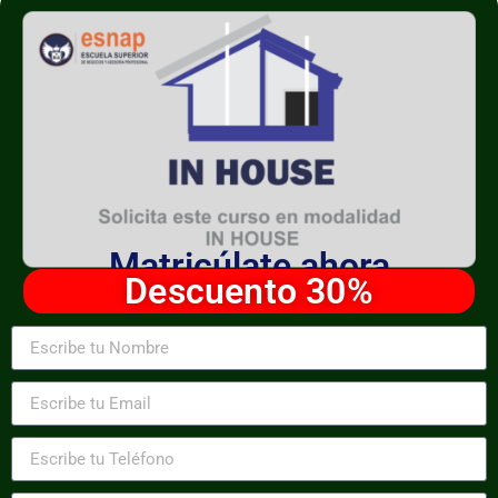
Matricúlate ahora
Descuento 30%