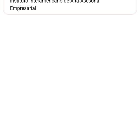
Instituto Interamericano de Alta Asesoría
Empresarial
¿Sería más cómodo
para ti
comunicarnos a
través de
WhatsApp?
Nuestros asesores están listos para
ofrecerte orientación