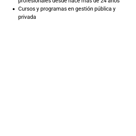
profesionales desde hace más de 24 años
Cursos y programas en gestión pública y
privada
CURSO LEY
DE
CONTRATACI
APLICADA
A LAS