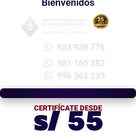
Bienvenidos
953 938 776
981 165 382
996 362 239
s/ 55
CERTIFÍCATE DESDE