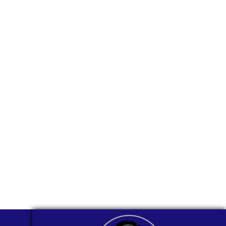
¿Sería más cómodo
para ti
comunicarnos a
través de
WhatsApp?
Nuestros asesores están listos para
ofrecerte orientación
individualizada. ¡No dudes en
contactarnos en este momento!