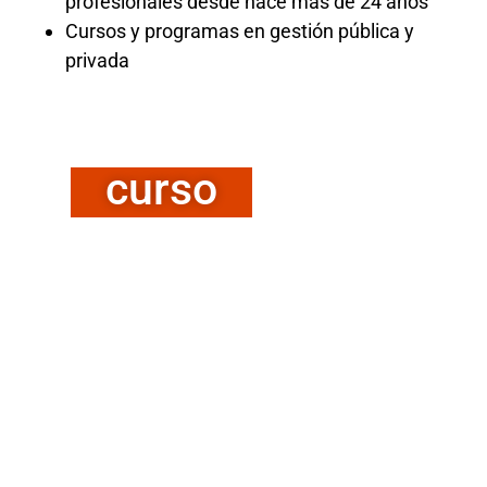
profesionales desde hace más de 24 años
Cursos y programas en gestión pública y
privada
curso
CURSO LEY
SERVICIO CIVIL
El curso «Ley del Servicio Civil» ofrece
una formación integral sobre el marco
normativo y regulatorio que establece la
Ley N° 30057, Ley del Servicio Civil, en el
Perú. A lo largo del curso, se abordarán