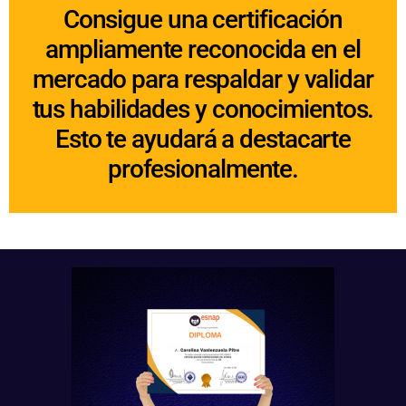
Consigue una certificación
ampliamente reconocida en el
mercado para respaldar y validar
tus habilidades y conocimientos.
Esto te ayudará a destacarte
profesionalmente.