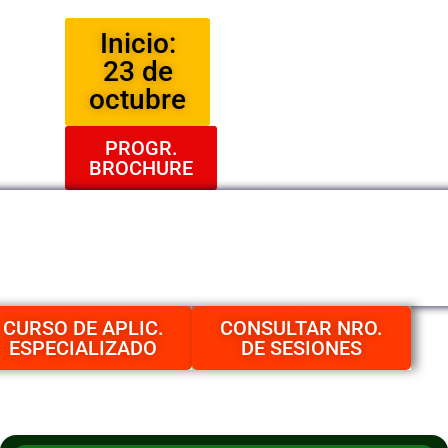
Inicio:
23 de
octubre
PROGR.
BROCHURE
Modalidad
Modalidad
Modalidad In
Virtual
presencial
House
CURSO DE APLIC.
CONSULTAR NRO.
ESPECIALIZADO
DE SESIONES