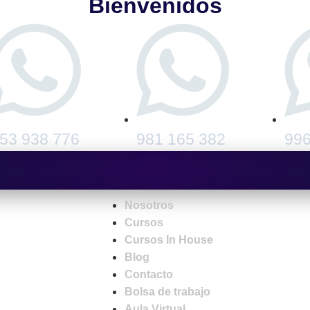
Bienvenidos
53 938 776
981 165 382
996
Nosotros
Cursos
Cursos In House
Blog
Contacto
Bolsa de trabajo
Aula Virtual