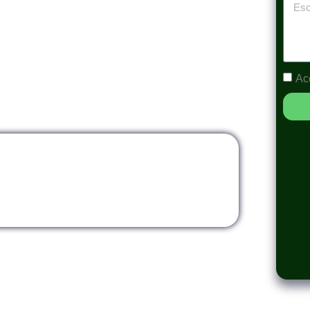
ambios Recientes en la Legislación. Aprende
lizaciones Legales para Mejorar la Gestión
rte a los Nuevos Requerimientos y Maximizar
vo.»
Ac
alidad
Modalidad
tual
InHouse