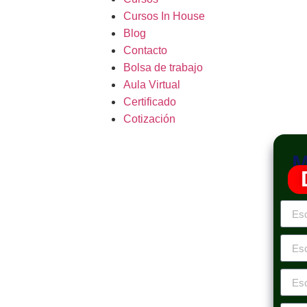
Cursos In House
Blog
Contacto
Bolsa de trabajo
Aula Virtual
Certificado
Cotización
M
es a la Ley N° 27444
ento Administrativo
ra una Administración Eficiente! Únete a
s a la Ley N° 27444 – Ley de Procedimiento