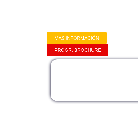
Administrativo General y Explora los C
a Aplicar de Manera Efectiva las Actua
Administrativa. Prepárate para Adapta
la Eficiencia en tu Entorno Administrati
MAS INFORMACIÓN
PROGR. BROCHURE
Modalidad
Mod
Presencial
Vir