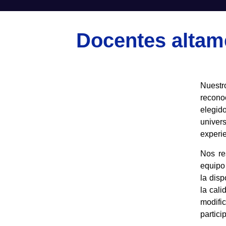
Docentes altame
Nuestr
recono
elegid
univer
experie
Nos re
equipo
la dis
la cal
modifi
partici