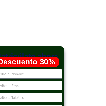
atricúlate ahora
Descuento 30%