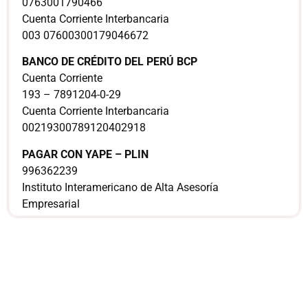
0763001790466
Cuenta Corriente Interbancaria
003 07600300179046672
BANCO DE CRÉDITO DEL PERÚ BCP
Cuenta Corriente
193 – 7891204-0-29
Cuenta Corriente Interbancaria
00219300789120402918
PAGAR CON YAPE – PLIN
996362239
Instituto Interamericano de Alta Asesoría
Empresarial
¿Sería más cómodo
para ti