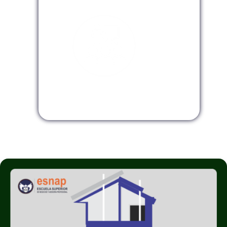
Modalidad InHouse