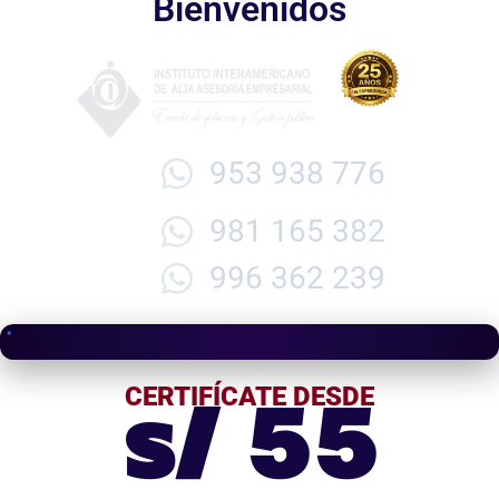
Bienvenidos
953 938 776
981 165 382
996 362 239
s/ 55
CERTIFÍCATE DESDE