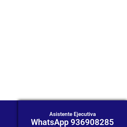
comunicarnos a
través de
WhatsApp?
Nuestros asesores están listos para
ofrecerte orientación
individualizada. ¡No dudes en
contactarnos en este momento!
Asistente Ejecutiva
WhatsApp 936908285