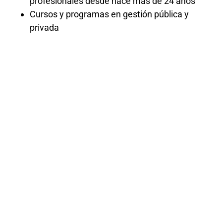
profesionales desde hace más de 24 años
Cursos y programas en gestión pública y
privada
Curso
Oratoria
para
Servidores
y