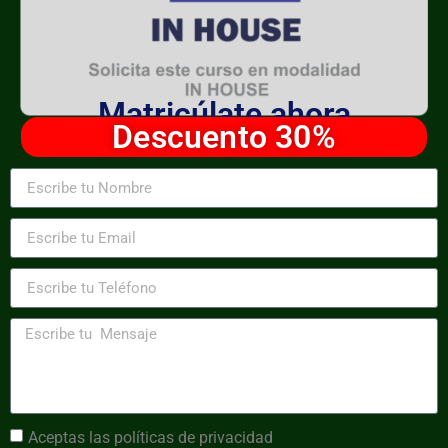
Matricúlate ahora
Descuento 30%
Aceptas las
políticas de privacidad