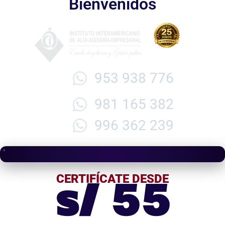
Bienvenidos
953 938 776
981 165 382
996 362 239
s/ 55
CERTIFÍCATE DESDE