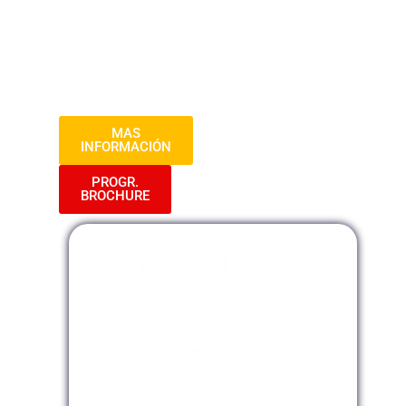
sumergirá en los principios éticos y
legales de la fedataría informática, así
como en las herramientas y técnicas
necesarias para llevar a cabo esta función
con integridad y precisión.
MAS
INFORMACIÓN
PROGR.
BROCHURE
Modalidad Presencial