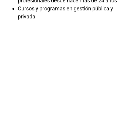
profesionales desde hace más de 24 años
Cursos y programas en gestión pública y
privada
Curso para
Fedatarios
Públicos
Explora el papel crucial del fedatario
informático en la validación y certificación
de información digital. Este curso te