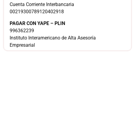
Cuenta Corriente Interbancaria
00219300789120402918
PAGAR CON YAPE – PLIN
996362239
Instituto Interamericano de Alta Asesoría
Empresarial
¿Sería más cómodo
para ti
comunicarnos a
través de
WhatsApp?