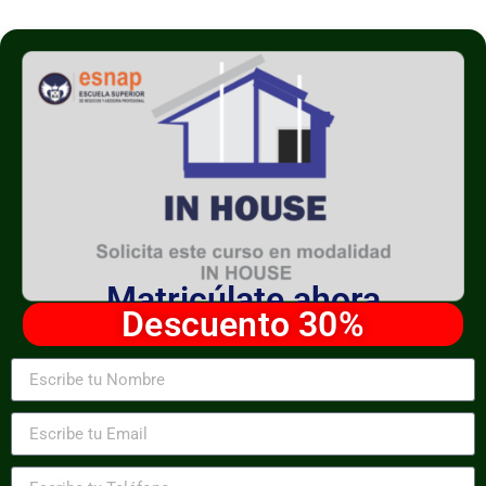
Matricúlate ahora
Descuento 30%