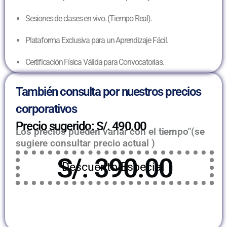
Sesiones de clases en vivo. (Tiempo Real).
Plataforma Exclusiva para un Aprendizaje Fácil.
Certificación Física Válida para Convocatorias.
También consulta por nuestros precios
corporativos
Precio sugerido: S/. 490.00
Los precios pueden variar con el tiempo"(se
sugiere consultar precio actual )
S/. 390.00
Descuento Especial