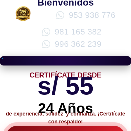
Bienvenidos
953 938 776
981 165 382
996 362 239
CERTIFÍCATE DESDE
s/ 55
24 Años
de experiencia, solidez y confianza. ¡Certifícate
con respaldo!