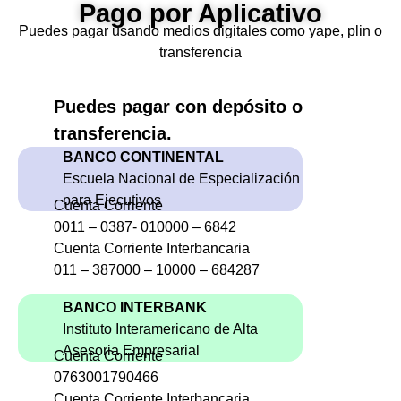
Pago por Aplicativo
Puedes pagar usando medios digitales como yape, plin o
transferencia
Puedes pagar con depósito o
transferencia.
BANCO CONTINENTAL
Escuela Nacional de Especialización
para Ejecutivos
Cuenta Corriente
0011 – 0387- 010000 – 6842
Cuenta Corriente Interbancaria
011 – 387000 – 10000 – 684287
BANCO INTERBANK
Instituto Interamericano de Alta
Asesoria Empresarial
Cuenta Corriente
0763001790466
Cuenta Corriente Interbancaria