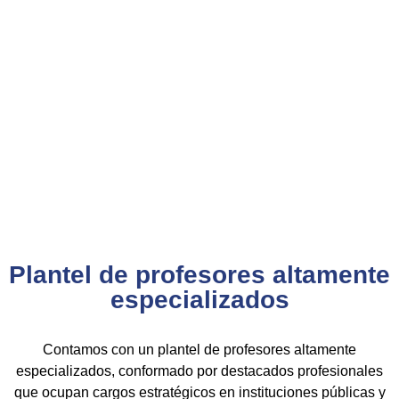
que garantiza su
validez en procesos de selección y
ascenso en entidades públicas
.
Con más de 24 años de trayectoria, somos un referente
nacional en formación profesional especializada. Nuestros
egresados hoy lideran áreas clave en el sector público y
privado, gracias a una capacitación orientada a la
excelencia, la práctica y el cumplimiento normativo.
Nuestra experiencia es garantía de calidad, confianza y
resultados comprobados.
Plantel de profesores altamente
especializados
Contamos con un plantel de profesores altamente
especializados, conformado por destacados profesionales
que ocupan cargos estratégicos en instituciones públicas y