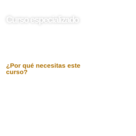
Curso especializado
Ley de Transparencia y
Acceso a la Información:
Obligaciones,
Procedimientos y
Sanciones
¿Por qué necesitas este
curso?
En un Estado democrático y moderno, la
transparencia es el cimiento de la confianza
ciudadana y un arma fundamental contra la
corrupción. Este curso te sumerge en el corazón de
la
Ley de Transparencia y Acceso a la Información
Pública (Ley N° 27806)
, capacitándote para dominar
sus mecanismos, asegurar su correcta aplicación y
comprender las responsabilidades inherentes.
Prepárate para ser un agente de cambio,
fortaleciendo la rendición de cuentas y empoderando
a la ciudadanía en el uso de su derecho fundamental