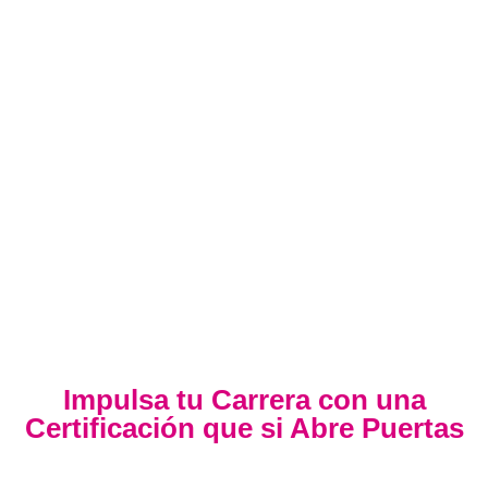
Impulsa tu Carrera con una
Certificación que si Abre Puertas
Nuestra certificación cumple con los lineamientos
establecidos por la
Directiva N.° 141-2016-SERVIR-PE
, lo