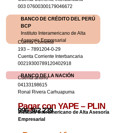
003 07600300179046672
BANCO DE CRÉDITO DEL PERÚ
BCP
Instituto Interamericano de Alta
Asesoria Empresarial
Cuenta Corriente
193 – 7891204-0-29
Cuenta Corriente Interbancaria
00219300789120402918
BANCO DE LA NACIÓN
Cuenta ahorro
04133198615
Ronal Rivera Carhuapuma
Pagar con YAPE – PLIN
996 362 239
Instituto Interamericano de Alta Asesoría
Empresarial