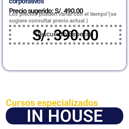
corporativos
Precio sugerido: S/. 490.00
Los precios pueden variar con el tiempo"(se
sugiere consultar precio actual )
S/. 390.00
Descuento Especial
Cursos especializados
IN HOUSE
Solicite este programa de capacitación para que sea