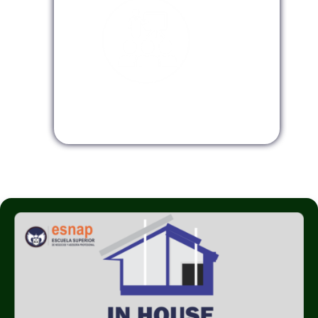
Modalidad InHouse