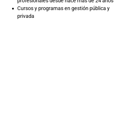
profesionales desde hace más de 24 años
Cursos y programas en gestión pública y
privada
Curso
Presencial
Delitos
contra la
Administració