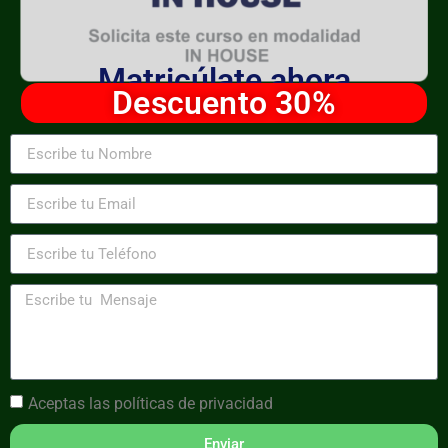
Matricúlate ahora
Descuento 30%
Aceptas las
políticas de privacidad
Enviar