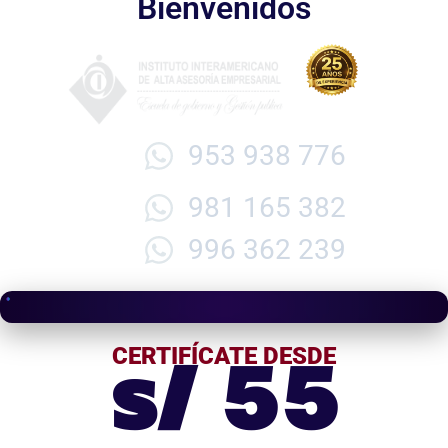
Bienvenidos
953 938 776
981 165 382
996 362 239
s/ 55
CERTIFÍCATE DESDE