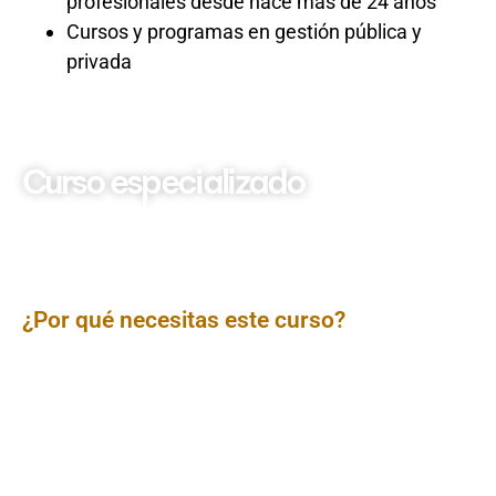
profesionales desde hace más de 24 años
Cursos y programas en gestión pública y
privada
Curso especializado
Dominio de Invierte.pe:
Gestión Integral del Ciclo de
Inversiones Públicas
(Actualizado 2025)
¿Por qué necesitas este curso?
Invierte.pe es el motor de la inversión pública en Perú,
clave para el cierre de brechas y el desarrollo nacional.
¿Dominas todas las fases del ciclo de inversiones,
desde la programación hasta la operación y
mantenimiento? Este curso intensivo te brindará las
herramientas y el conocimiento actualizado para
diseñar, formular, evaluar, ejecutar y supervisar
proyectos de inversión pública
bajo el marco de