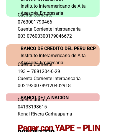
Instituto Interamericano de Alta
Asesoria Empresarial
Cuenta Corriente
0763001790466
Cuenta Corriente Interbancaria
003 07600300179046672
BANCO DE CRÉDITO DEL PERÚ BCP
Instituto Interamericano de Alta
Asesoria Empresarial
Cuenta Corriente
193 – 7891204-0-29
Cuenta Corriente Interbancaria
00219300789120402918
BANCO DE LA NACIÓN
Cuenta ahorro
04133198615
Ronal Rivera Carhuapuma
Pagar con YAPE – PLIN