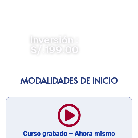
Invierte.pe, incluyendo las últimas directivas del MEF,
las modificatorias al D.L. 1252 y las innovaciones en
control y reconstrucción. ¡Transforma tus ideas en
inversiones de impacto y sé un gestor público de
excelencia!
Inversión :
S/.199.00
MODALIDADES DE INICIO
Curso grabado – Ahora mismo