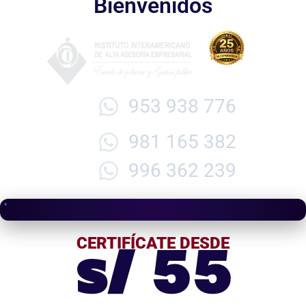
Bienvenidos
953 938 776
981 165 382
996 362 239
s/ 55
CERTIFÍCATE DESDE