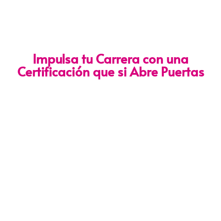
Impulsa tu Carrera con una
Certificación que si Abre Puertas
Nuestra certificación cumple con los lineamientos establecidos
por la
Directiva N.° 141-2016-SERVIR-PE
, lo que garantiza su
validez en procesos de selección y ascenso en entidades
públicas
.
Con más de 24 años de trayectoria, somos un referente
nacional en formación profesional especializada. Nuestros
egresados hoy lideran áreas clave en el sector público y
privado, gracias a una capacitación orientada a la
excelencia, la práctica y el cumplimiento normativo. Nuestra
experiencia es garantía de calidad, confianza y resultados
comprobados.