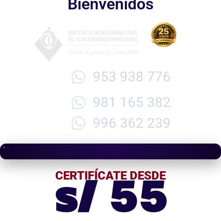
Bienvenidos
953 938 776
981 165 382
996 362 239
s/ 55
CERTIFÍCATE DESDE