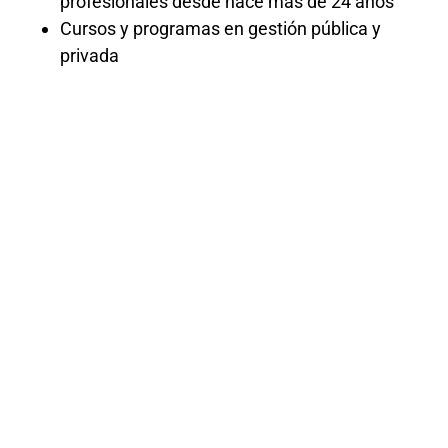
profesionales desde hace más de 24 años
Cursos y programas en gestión pública y
privada
Curso
Técnicas de
Juicio Oral
El curso de Técnicas de Juicio Oral
ofrece a los participantes una formación
exhaustiva en los aspectos fundamentales