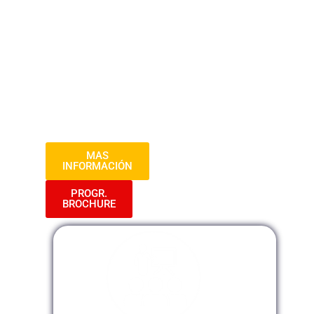
y prácticos de la litigación oral en el
ámbito judicial. A lo largo de varias
sesiones, los estudiantes adquirirán
habilidades en la preparación de casos,
presentación de argumentos, manejo de
evidencia y técnicas de persuasión ante
tribunales, todo ello con un enfoque
práctico y basado en casos reales.
MAS
INFORMACIÓN
PROGR.
BROCHURE