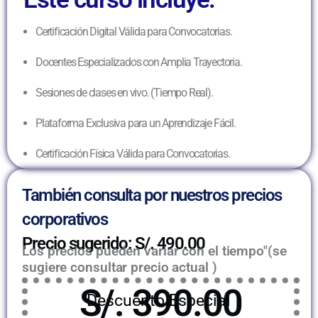
Certificación Digital Válida para Convocatorias.
Docentes Especializados con Amplia Trayectoria.
Sesiones de clases en vivo. (Tiempo Real).
Plataforma Exclusiva para un Aprendizaje Fácil.
Certificación Física Válida para Convocatorias.
También consulta por nuestros precios
corporativos
Precio sugerido: S/. 490.00
Los precios pueden variar con el tiempo"(se
sugiere consultar precio actual )
S/. 390.00
Descuento Especial