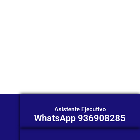
través de
WhatsApp?
Nuestros asesores están listos para
ofrecerte orientación
individualizada. ¡No dudes en
contactarnos en este momento!
Asistente Ejecutivo
WhatsApp 936908285