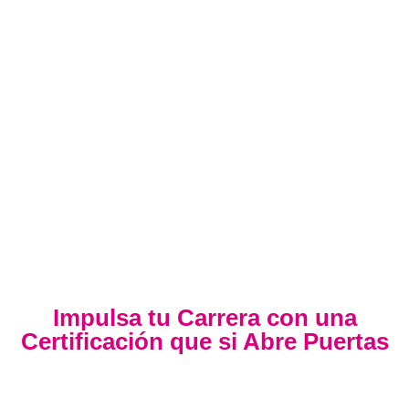
Impulsa tu Carrera con una
Certificación que si Abre Puertas
Nuestra certificación cumple con los lineamientos
establecidos por la
Directiva N.° 141-2016-SERVIR-PE
, lo
que garantiza su
validez en procesos de selección y