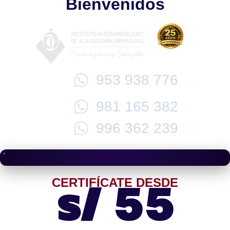
Bienvenidos
953 938 776
981 165 382
996 362 239
s/ 55
CERTIFÍCATE DESDE