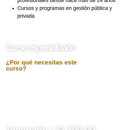
profesionales desde hace más de 24 años
Cursos y programas en gestión pública y
privada
Curso especializado
Ofimática
¿Por qué necesitas este
curso?
El
Curso Ofimática
ha sido diseñado para mejorar el
dominio de herramientas digitales esenciales en el
entorno laboral. Se enfoca en el uso práctico de
programas como Microsoft Word, Excel, PowerPoint
y otros aplicativos de oficina, permitiendo a los
participantes optimizar tareas administrativas,
gestionar datos con eficiencia y crear documentos
profesionales que impulsen la productividad en
cualquier institución.
Inversión : S/.199.00