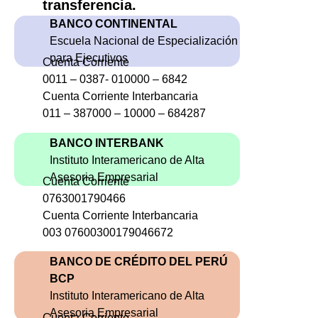
transferencia.
BANCO CONTINENTAL
Escuela Nacional de Especialización
para Ejecutivos
Cuenta Corriente
0011 – 0387- 010000 – 6842
Cuenta Corriente Interbancaria
011 – 387000 – 10000 – 684287
BANCO INTERBANK
Instituto Interamericano de Alta
Asesoria Empresarial
Cuenta Corriente
0763001790466
Cuenta Corriente Interbancaria
003 07600300179046672
BANCO DE CRÉDITO DEL PERÚ
BCP
Instituto Interamericano de Alta
Asesoria Empresarial
Cuenta Corriente