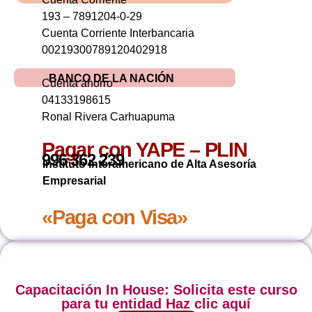
193 – 7891204-0-29
Cuenta Corriente Interbancaria
00219300789120402918
BANCO DE LA NACIÓN
Cuenta ahorro
04133198615
Ronal Rivera Carhuapuma
Pagar con YAPE – PLIN
996 362 239
Instituto Interamericano de Alta Asesoría
Empresarial
«Paga con Visa»
Capacitación In House: Solicita este curso
para tu entidad Haz clic aquí