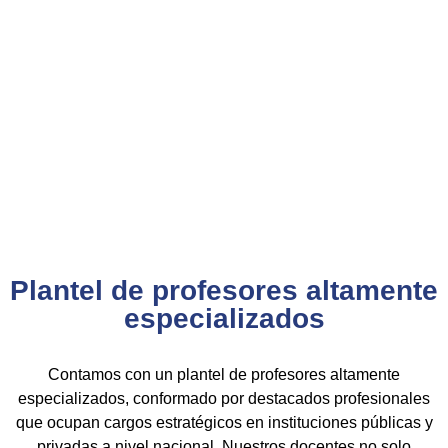
ascenso en entidades públicas
.
Con más de 24 años de trayectoria, somos un referente
nacional en formación profesional especializada. Nuestros
egresados hoy lideran áreas clave en el sector público y
privado, gracias a una capacitación orientada a la
excelencia, la práctica y el cumplimiento normativo.
Nuestra experiencia es garantía de calidad, confianza y
resultados comprobados.
Plantel de profesores altamente
especializados
Contamos con un plantel de profesores altamente
especializados, conformado por destacados profesionales
que ocupan cargos estratégicos en instituciones públicas y
privadas a nivel nacional. Nuestros docentes no solo