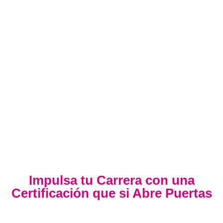
Impulsa tu Carrera con una
Certificación que si Abre Puertas
Nuestra certificación cumple con los lineamientos establecidos
por la
Directiva N.° 141-2016-SERVIR-PE
, lo que garantiza su