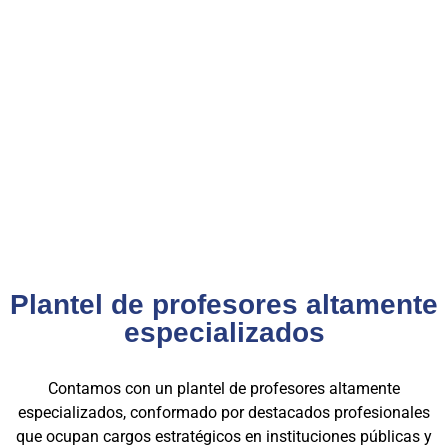
validez en procesos de selección y ascenso en entidades
públicas
.
Con más de 24 años de trayectoria, somos un referente
nacional en formación profesional especializada. Nuestros
egresados hoy lideran áreas clave en el sector público y
privado, gracias a una capacitación orientada a la
excelencia, la práctica y el cumplimiento normativo. Nuestra
experiencia es garantía de calidad, confianza y resultados
comprobados.
Plantel de profesores altamente
especializados
Contamos con un plantel de profesores altamente
especializados, conformado por destacados profesionales
que ocupan cargos estratégicos en instituciones públicas y