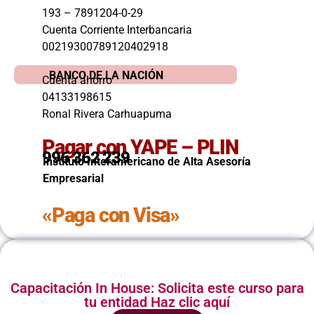
193 – 7891204-0-29
Cuenta Corriente Interbancaria
00219300789120402918
BANCO DE LA NACIÓN
Cuenta ahorro
04133198615
Ronal Rivera Carhuapuma
Pagar con YAPE – PLIN
996 362 239
Instituto Interamericano de Alta Asesoría
Empresarial
«Paga con Visa»
Capacitación In House: Solicita este curso para
tu entidad Haz clic aquí