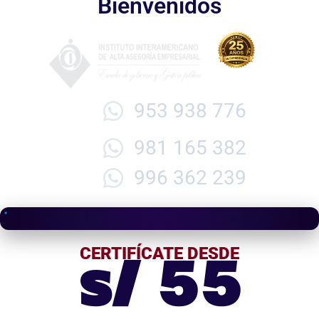
Bienvenidos
953 938 776
981 165 382
996 362 239
s/ 55
CERTIFÍCATE DESDE