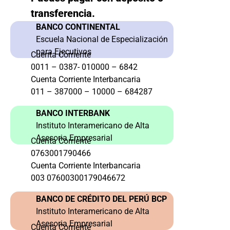
transferencia.
BANCO CONTINENTAL
Escuela Nacional de Especialización
para Ejecutivos
Cuenta Corriente
0011 – 0387- 010000 – 6842
Cuenta Corriente Interbancaria
011 – 387000 – 10000 – 684287
BANCO INTERBANK
Instituto Interamericano de Alta
Asesoria Empresarial
Cuenta Corriente
0763001790466
Cuenta Corriente Interbancaria
003 07600300179046672
BANCO DE CRÉDITO DEL PERÚ BCP
Instituto Interamericano de Alta
Asesoria Empresarial
Cuenta Corriente