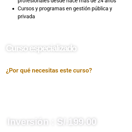
profesionales desde hace más de 24 años
Cursos y programas en gestión pública y
privada
Curso especializado
Ciberdelitos y Seguridad
Informática
¿Por qué necesitas este curso?
El
Curso Ciberdelitos y Seguridad Informática
brinda
una visión estratégica y técnica sobre los riesgos
digitales y las amenazas informáticas actuales. Aborda
la evolución de los delitos cibernéticos, el marco legal
vigente y las herramientas necesarias para proteger la
información y garantizar la ciberseguridad en
organizaciones públicas y privadas.
Inversión : S/.199.00