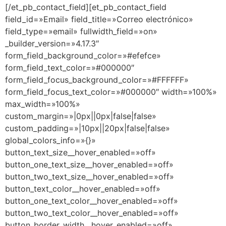
[/et_pb_contact_field][et_pb_contact_field
field_id=»Email» field_title=»Correo electrónico»
field_type=»email» fullwidth_field=»on»
_builder_version=»4.17.3″
form_field_background_color=»#efefce»
form_field_text_color=»#000000″
form_field_focus_background_color=»#FFFFFF»
form_field_focus_text_color=»#000000″ width=»100%»
max_width=»100%»
custom_margin=»|0px||0px|false|false»
custom_padding=»|10px||20px|false|false»
global_colors_info=»{}»
button_text_size__hover_enabled=»off»
button_one_text_size__hover_enabled=»off»
button_two_text_size__hover_enabled=»off»
button_text_color__hover_enabled=»off»
button_one_text_color__hover_enabled=»off»
button_two_text_color__hover_enabled=»off»
button_border_width__hover_enabled=»off»