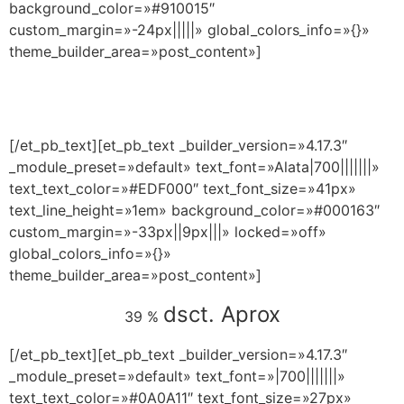
background_color=»#910015″
custom_margin=»-24px|||||» global_colors_info=»{}»
theme_builder_area=»post_content»]
CAPACÍTATE EN EL LUGAR DONDE TE
ENCUENTRES Y CERTIFÍCATE AHORA MISMO
[/et_pb_text][et_pb_text _builder_version=»4.17.3″
_module_preset=»default» text_font=»Alata|700|||||||»
text_text_color=»#EDF000″ text_font_size=»41px»
text_line_height=»1em» background_color=»#000163″
custom_margin=»-33px||9px|||» locked=»off»
global_colors_info=»{}»
theme_builder_area=»post_content»]
dsct. Aprox
39 %
[/et_pb_text][et_pb_text _builder_version=»4.17.3″
_module_preset=»default» text_font=»|700|||||||»
text_text_color=»#0A0A11″ text_font_size=»27px»