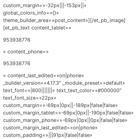
custom_margin=»-32px|||-153px||»
global_colors_info=»{}»
theme_builder_area=»post_content»][/et_pb_image]
[et_pb_text content_tablet=»
953938776
» content_phone=»
953938776
» content_last_edited=»on|phone»
_builder_version=»4.17.3″ _module_preset=»default»
text_font=»|800|||||||» text_text_color=»#000000″
text_font_size=»22px»
custom_margin=»-69px|0px||-189px|false|false»
custom_margin_tablet=»-69px|0px||-190px|false|false»
custom_margin_phone=»-69px|0px||0px|false|false»
custom_margin_last_edited=»on|phone»
custom_padding=»|||91px|false|false»