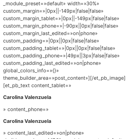
_module_preset=»default» width=»30%»
custom_margin=»|0px||-149px|false|false»
custom_margin_tablet=»|0px||-149px|false|false»
custom_margin_phone=»|-90px||0px|false|false»
custom_margin_last_edited=»on|phone»
custom_padding=»|0px||0px|false|false»
custom_padding_tablet=»|0px||0px|false|false»
custom_padding_phone=»|49px||3px|false|false»
custom_padding_last_edited=»on|phone»
global_colors_info=»{}»
theme_builder_area=»post_content»][/et_pb_image]
[et_pb_text content_tablet=»
Carolina Valenzuela
» content_phone=»
Carolina Valenzuela
» content_last_edited=»on|phone»