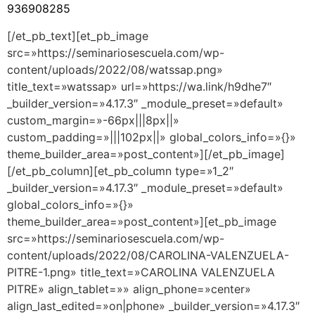
936908285
[/et_pb_text][et_pb_image
src=»https://seminariosescuela.com/wp-
content/uploads/2022/08/watssap.png»
title_text=»watssap» url=»https://wa.link/h9dhe7″
_builder_version=»4.17.3″ _module_preset=»default»
custom_margin=»-66px|||8px||»
custom_padding=»|||102px||» global_colors_info=»{}»
theme_builder_area=»post_content»][/et_pb_image]
[/et_pb_column][et_pb_column type=»1_2″
_builder_version=»4.17.3″ _module_preset=»default»
global_colors_info=»{}»
theme_builder_area=»post_content»][et_pb_image
src=»https://seminariosescuela.com/wp-
content/uploads/2022/08/CAROLINA-VALENZUELA-
PITRE-1.png» title_text=»CAROLINA VALENZUELA
PITRE» align_tablet=»» align_phone=»center»
align_last_edited=»on|phone» _builder_version=»4.17.3″