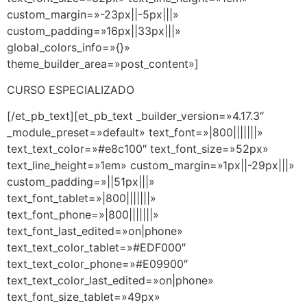
custom_margin=»-23px||-5px|||»
custom_padding=»16px||33px|||»
global_colors_info=»{}»
theme_builder_area=»post_content»]
CURSO ESPECIALIZADO
[/et_pb_text][et_pb_text _builder_version=»4.17.3″
_module_preset=»default» text_font=»|800|||||||»
text_text_color=»#e8c100″ text_font_size=»52px»
text_line_height=»1em» custom_margin=»1px||-29px|||»
custom_padding=»||51px|||»
text_font_tablet=»|800|||||||»
text_font_phone=»|800|||||||»
text_font_last_edited=»on|phone»
text_text_color_tablet=»#EDF000″
text_text_color_phone=»#E09900″
text_text_color_last_edited=»on|phone»
text_font_size_tablet=»49px»