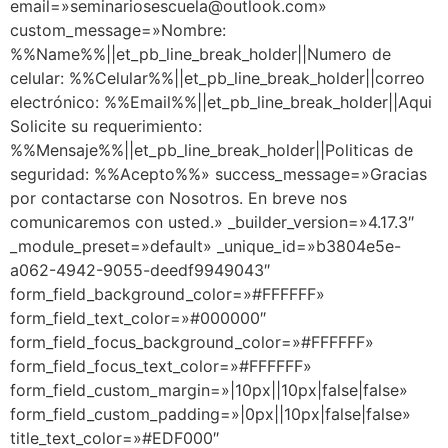
email=»seminariosescuela@outlook.com»
custom_message=»Nombre:
%%Name%%||et_pb_line_break_holder||Numero de
celular: %%Celular%%||et_pb_line_break_holder||correo
electrónico: %%Email%%||et_pb_line_break_holder||Aqui
Solicite su requerimiento:
%%Mensaje%%||et_pb_line_break_holder||Politicas de
seguridad: %%Acepto%%» success_message=»Gracias
por contactarse con Nosotros. En breve nos
comunicaremos con usted.» _builder_version=»4.17.3″
_module_preset=»default» _unique_id=»b3804e5e-
a062-4942-9055-deedf9949043″
form_field_background_color=»#FFFFFF»
form_field_text_color=»#000000″
form_field_focus_background_color=»#FFFFFF»
form_field_focus_text_color=»#FFFFFF»
form_field_custom_margin=»|10px||10px|false|false»
form_field_custom_padding=»|0px||10px|false|false»
title_text_color=»#EDF000″