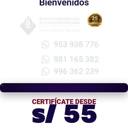
Bienvenidos
953 938 776
981 165 382
996 362 239
s/ 55
CERTIFÍCATE DESDE