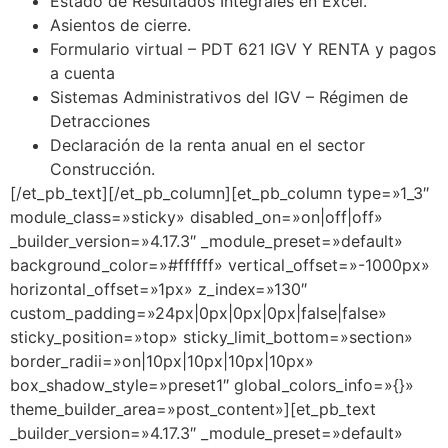
Estado de Resultados Integrales en Excel.
Asientos de cierre.
Formulario virtual – PDT 621 IGV Y RENTA y pagos
a cuenta
Sistemas Administrativos del IGV – Régimen de
Detracciones
Declaración de la renta anual en el sector
Construcción.
[/et_pb_text][/et_pb_column][et_pb_column type=»1_3″
module_class=»sticky» disabled_on=»on|off|off»
_builder_version=»4.17.3″ _module_preset=»default»
background_color=»#ffffff» vertical_offset=»-1000px»
horizontal_offset=»1px» z_index=»130″
custom_padding=»24px|0px|0px|0px|false|false»
sticky_position=»top» sticky_limit_bottom=»section»
border_radii=»on|10px|10px|10px|10px»
box_shadow_style=»preset1″ global_colors_info=»{}»
theme_builder_area=»post_content»][et_pb_text
_builder_version=»4.17.3″ _module_preset=»default»