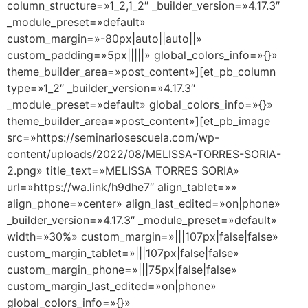
column_structure=»1_2,1_2″ _builder_version=»4.17.3″
_module_preset=»default»
custom_margin=»-80px|auto||auto||»
custom_padding=»5px|||||» global_colors_info=»{}»
theme_builder_area=»post_content»][et_pb_column
type=»1_2″ _builder_version=»4.17.3″
_module_preset=»default» global_colors_info=»{}»
theme_builder_area=»post_content»][et_pb_image
src=»https://seminariosescuela.com/wp-
content/uploads/2022/08/MELISSA-TORRES-SORIA-
2.png» title_text=»MELISSA TORRES SORIA»
url=»https://wa.link/h9dhe7″ align_tablet=»»
align_phone=»center» align_last_edited=»on|phone»
_builder_version=»4.17.3″ _module_preset=»default»
width=»30%» custom_margin=»|||107px|false|false»
custom_margin_tablet=»|||107px|false|false»
custom_margin_phone=»|||75px|false|false»
custom_margin_last_edited=»on|phone»
global_colors_info=»{}»