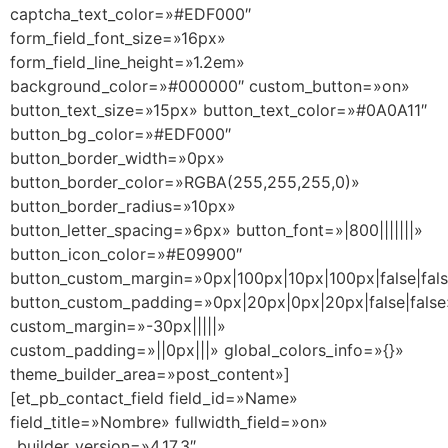
captcha_text_color=»#EDF000″
form_field_font_size=»16px»
form_field_line_height=»1.2em»
background_color=»#000000″ custom_button=»on»
button_text_size=»15px» button_text_color=»#0A0A11″
button_bg_color=»#EDF000″
button_border_width=»0px»
button_border_color=»RGBA(255,255,255,0)»
button_border_radius=»10px»
button_letter_spacing=»6px» button_font=»|800|||||||»
button_icon_color=»#E09900″
button_custom_margin=»0px|100px|10px|100px|false|fal
button_custom_padding=»0px|20px|0px|20px|false|false
custom_margin=»-30px|||||»
custom_padding=»||0px|||» global_colors_info=»{}»
theme_builder_area=»post_content»]
[et_pb_contact_field field_id=»Name»
field_title=»Nombre» fullwidth_field=»on»
_builder_version=»4.17.3″