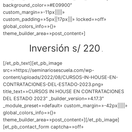
background_color=»#E09900″
custom_margin=»-11px|||||»
custom_padding=»5px||17px|||» locked=»off»
global_colors_info=»{}»
theme_builder_area=»post_content»]
Inversión s/ 220
.
[/et_pb_text][et_pb_image
src=»https://seminariosescuela.com/wp-
content/uploads/2022/08/CURSOS-IN-HOUSE-EN-
CONTRATACIONES-DEL-ESTADO-2023.png»
title_text=»CURSOS IN HOUSE EN CONTRATACIONES
DEL ESTADO 2023″ _builder_version=»4.17.3″
_module_preset=»default» custom_margin=»-42px|||||»
global_colors_info=»{}»
theme_builder_area=»post_content»][/et_pb_image]
[et_pb_contact_form captcha=»off»