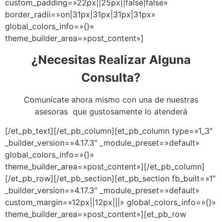
custom_padding=»22px||25px||false|false»
border_radii=»on|31px|31px|31px|31px»
global_colors_info=»{}»
theme_builder_area=»post_content»]
¿Necesitas Realizar Alguna
Consulta?
Comunícate ahora mismo con una de nuestras
asesoras que gustosamente lo atenderá
[/et_pb_text][/et_pb_column][et_pb_column type=»1_3″
_builder_version=»4.17.3″ _module_preset=»default»
global_colors_info=»{}»
theme_builder_area=»post_content»][/et_pb_column]
[/et_pb_row][/et_pb_section][et_pb_section fb_built=»1″
_builder_version=»4.17.3″ _module_preset=»default»
custom_margin=»12px||12px|||» global_colors_info=»{}»
theme_builder_area=»post_content»][et_pb_row