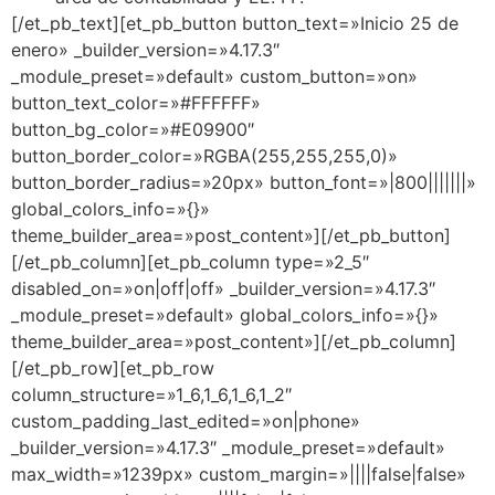
[/et_pb_text][et_pb_button button_text=»Inicio 25 de
enero» _builder_version=»4.17.3″
_module_preset=»default» custom_button=»on»
button_text_color=»#FFFFFF»
button_bg_color=»#E09900″
button_border_color=»RGBA(255,255,255,0)»
button_border_radius=»20px» button_font=»|800|||||||»
global_colors_info=»{}»
theme_builder_area=»post_content»][/et_pb_button]
[/et_pb_column][et_pb_column type=»2_5″
disabled_on=»on|off|off» _builder_version=»4.17.3″
_module_preset=»default» global_colors_info=»{}»
theme_builder_area=»post_content»][/et_pb_column]
[/et_pb_row][et_pb_row
column_structure=»1_6,1_6,1_6,1_2″
custom_padding_last_edited=»on|phone»
_builder_version=»4.17.3″ _module_preset=»default»
max_width=»1239px» custom_margin=»||||false|false»