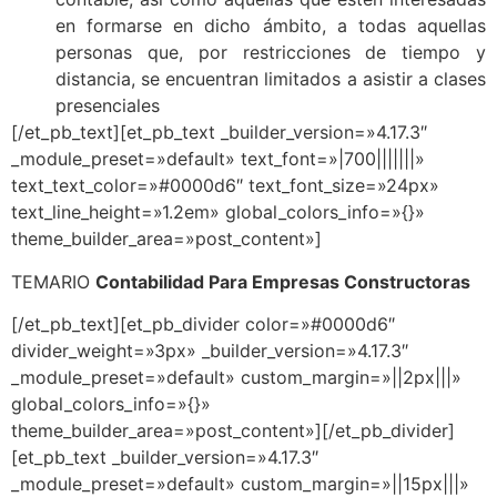
en formarse en dicho ámbito, a todas aquellas
personas que, por restricciones de tiempo y
distancia, se encuentran limitados a asistir a clases
presenciales
[/et_pb_text][et_pb_text _builder_version=»4.17.3″
_module_preset=»default» text_font=»|700|||||||»
text_text_color=»#0000d6″ text_font_size=»24px»
text_line_height=»1.2em» global_colors_info=»{}»
theme_builder_area=»post_content»]
TEMARIO
Contabilidad Para Empresas Constructoras
[/et_pb_text][et_pb_divider color=»#0000d6″
divider_weight=»3px» _builder_version=»4.17.3″
_module_preset=»default» custom_margin=»||2px|||»
global_colors_info=»{}»
theme_builder_area=»post_content»][/et_pb_divider]
[et_pb_text _builder_version=»4.17.3″
_module_preset=»default» custom_margin=»||15px|||»