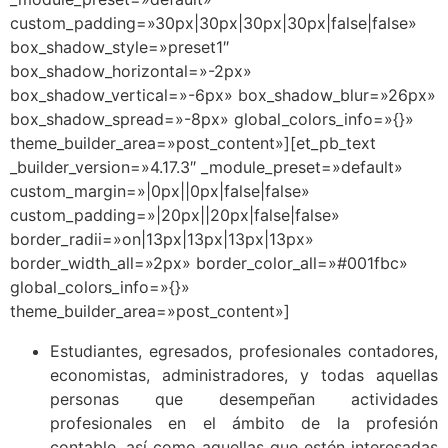
custom_padding=»30px|30px|30px|30px|false|false»
box_shadow_style=»preset1″
box_shadow_horizontal=»-2px»
box_shadow_vertical=»-6px» box_shadow_blur=»26px»
box_shadow_spread=»-8px» global_colors_info=»{}»
theme_builder_area=»post_content»][et_pb_text
_builder_version=»4.17.3″ _module_preset=»default»
custom_margin=»|0px||0px|false|false»
custom_padding=»|20px||20px|false|false»
border_radii=»on|13px|13px|13px|13px»
border_width_all=»2px» border_color_all=»#001fbc»
global_colors_info=»{}»
theme_builder_area=»post_content»]
Estudiantes, egresados, profesionales contadores,
economistas, administradores, y todas aquellas
personas que desempeñan actividades
profesionales en el ámbito de la profesión
contable, así como aquellas que estén interesadas