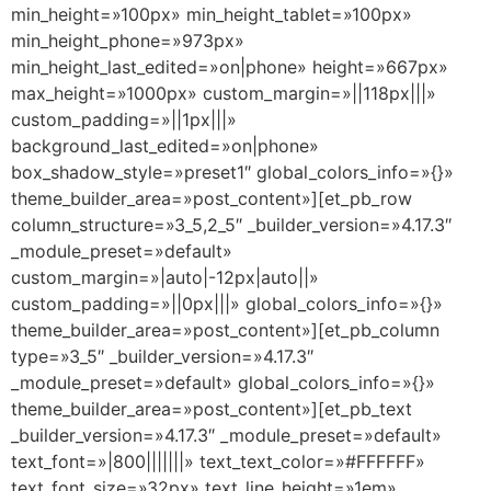
min_height=»100px» min_height_tablet=»100px»
min_height_phone=»973px»
min_height_last_edited=»on|phone» height=»667px»
max_height=»1000px» custom_margin=»||118px|||»
custom_padding=»||1px|||»
background_last_edited=»on|phone»
box_shadow_style=»preset1″ global_colors_info=»{}»
theme_builder_area=»post_content»][et_pb_row
column_structure=»3_5,2_5″ _builder_version=»4.17.3″
_module_preset=»default»
custom_margin=»|auto|-12px|auto||»
custom_padding=»||0px|||» global_colors_info=»{}»
theme_builder_area=»post_content»][et_pb_column
type=»3_5″ _builder_version=»4.17.3″
_module_preset=»default» global_colors_info=»{}»
theme_builder_area=»post_content»][et_pb_text
_builder_version=»4.17.3″ _module_preset=»default»
text_font=»|800|||||||» text_text_color=»#FFFFFF»
text_font_size=»32px» text_line_height=»1em»