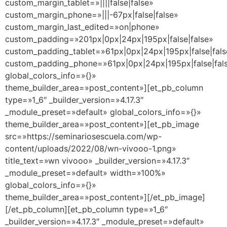
custom_margin_tablet=»||||false|false»
custom_margin_phone=»|||-67px|false|false»
custom_margin_last_edited=»on|phone»
custom_padding=»201px|0px|24px|195px|false|false»
custom_padding_tablet=»61px|0px|24px|195px|false|fals
custom_padding_phone=»61px|0px|24px|195px|false|fal
global_colors_info=»{}»
theme_builder_area=»post_content»][et_pb_column
type=»1_6″ _builder_version=»4.17.3″
_module_preset=»default» global_colors_info=»{}»
theme_builder_area=»post_content»][et_pb_image
src=»https://seminariosescuela.com/wp-
content/uploads/2022/08/wn-vivooo-1.png»
title_text=»wn vivooo» _builder_version=»4.17.3″
_module_preset=»default» width=»100%»
global_colors_info=»{}»
theme_builder_area=»post_content»][/et_pb_image]
[/et_pb_column][et_pb_column type=»1_6″
_builder_version=»4.17.3″ _module_preset=»default»