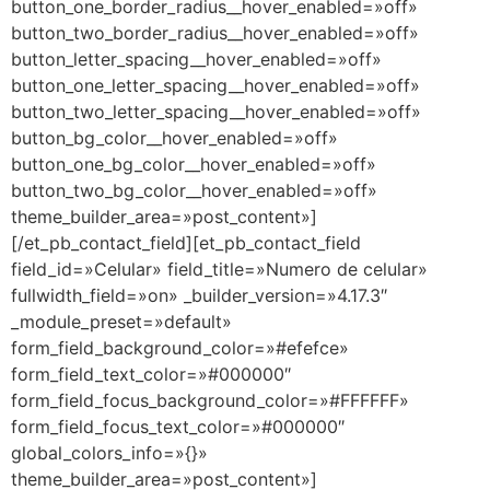
button_one_border_radius__hover_enabled=»off»
button_two_border_radius__hover_enabled=»off»
button_letter_spacing__hover_enabled=»off»
button_one_letter_spacing__hover_enabled=»off»
button_two_letter_spacing__hover_enabled=»off»
button_bg_color__hover_enabled=»off»
button_one_bg_color__hover_enabled=»off»
button_two_bg_color__hover_enabled=»off»
theme_builder_area=»post_content»]
[/et_pb_contact_field][et_pb_contact_field
field_id=»Celular» field_title=»Numero de celular»
fullwidth_field=»on» _builder_version=»4.17.3″
_module_preset=»default»
form_field_background_color=»#efefce»
form_field_text_color=»#000000″
form_field_focus_background_color=»#FFFFFF»
form_field_focus_text_color=»#000000″
global_colors_info=»{}»
theme_builder_area=»post_content»]