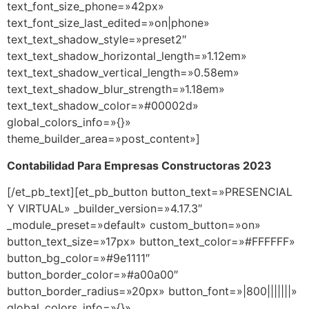
text_font_size_phone=»42px»
text_font_size_last_edited=»on|phone»
text_text_shadow_style=»preset2″
text_text_shadow_horizontal_length=»1.12em»
text_text_shadow_vertical_length=»0.58em»
text_text_shadow_blur_strength=»1.18em»
text_text_shadow_color=»#00002d»
global_colors_info=»{}»
theme_builder_area=»post_content»]
Contabilidad Para Empresas Constructoras 2023
[/et_pb_text][et_pb_button button_text=»PRESENCIAL
Y VIRTUAL» _builder_version=»4.17.3″
_module_preset=»default» custom_button=»on»
button_text_size=»17px» button_text_color=»#FFFFFF»
button_bg_color=»#9e1111″
button_border_color=»#a00a00″
button_border_radius=»20px» button_font=»|800|||||||»
global_colors_info=»{}»