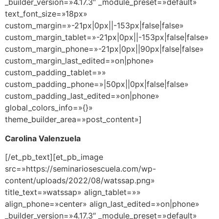
_builder_version=»4.17.3″ _module_preset=»default»
text_font_size=»18px»
custom_margin=»-21px|0px||-153px|false|false»
custom_margin_tablet=»-21px|0px||-153px|false|false»
custom_margin_phone=»-21px|0px||90px|false|false»
custom_margin_last_edited=»on|phone»
custom_padding_tablet=»»
custom_padding_phone=»|50px||0px|false|false»
custom_padding_last_edited=»on|phone»
global_colors_info=»{}»
theme_builder_area=»post_content»]
Carolina Valenzuela
[/et_pb_text][et_pb_image
src=»https://seminariosescuela.com/wp-
content/uploads/2022/08/watssap.png»
title_text=»watssap» align_tablet=»»
align_phone=»center» align_last_edited=»on|phone»
_builder_version=»4.17.3″ _module_preset=»default»