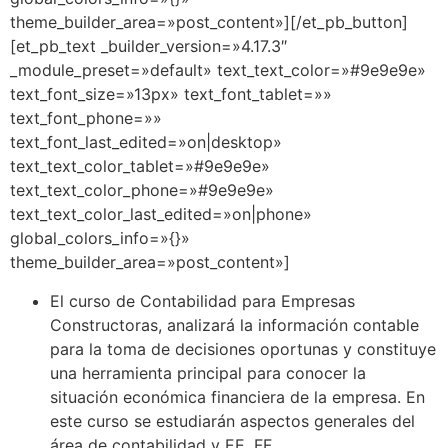
theme_builder_area=»post_content»][/et_pb_button]
[et_pb_text _builder_version=»4.17.3″
_module_preset=»default» text_text_color=»#9e9e9e»
text_font_size=»13px» text_font_tablet=»»
text_font_phone=»»
text_font_last_edited=»on|desktop»
text_text_color_tablet=»#9e9e9e»
text_text_color_phone=»#9e9e9e»
text_text_color_last_edited=»on|phone»
global_colors_info=»{}»
theme_builder_area=»post_content»]
El curso de Contabilidad para Empresas
Constructoras, analizará la información contable
para la toma de decisiones oportunas y constituye
una herramienta principal para conocer la
situación económica financiera de la empresa. En
este curso se estudiarán aspectos generales del
área de contabilidad y EE. FF.