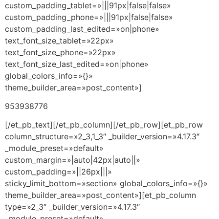
custom_padding_tablet=»|||91px|false|false»
custom_padding_phone=»|||91px|false|false»
custom_padding_last_edited=»on|phone»
text_font_size_tablet=»22px»
text_font_size_phone=»22px»
text_font_size_last_edited=»on|phone»
global_colors_info=»{}»
theme_builder_area=»post_content»]
953938776
[/et_pb_text][/et_pb_column][/et_pb_row][et_pb_row
column_structure=»2_3,1_3″ _builder_version=»4.17.3″
_module_preset=»default»
custom_margin=»|auto|42px|auto||»
custom_padding=»||26px|||»
sticky_limit_bottom=»section» global_colors_info=»{}»
theme_builder_area=»post_content»][et_pb_column
type=»2_3″ _builder_version=»4.17.3″
_module_preset=»default»