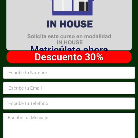
Matricúlate ahora
Descuento 30%