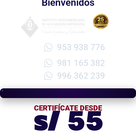
Bienvenidos
953 938 776
981 165 382
996 362 239
s/ 55
CERTIFÍCATE DESDE