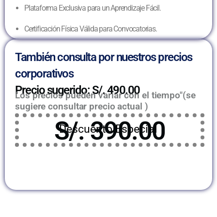
Plataforma Exclusiva para un Aprendizaje Fácil.
Certificación Física Válida para Convocatorias.
También consulta por nuestros precios
corporativos
Precio sugerido: S/. 490.00
Los precios pueden variar con el tiempo"(se
sugiere consultar precio actual )
S/. 390.00
Descuento Especial