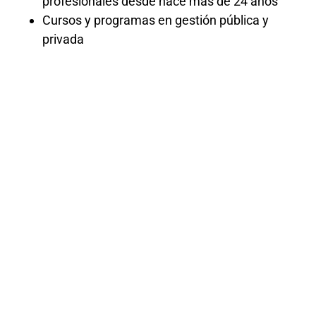
profesionales desde hace más de 24 años
Cursos y programas en gestión pública y
privada
Diplomado
Contratacione
al Estado
2024
El Diplomado en Contrataciones al Estado