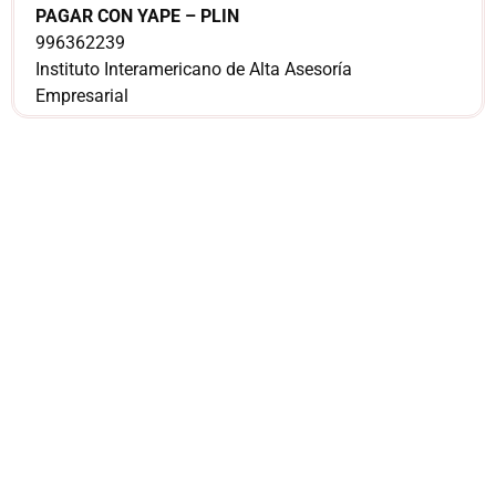
PAGAR CON YAPE – PLIN
996362239
Instituto Interamericano de Alta Asesoría
Empresarial
¿Sería más cómodo
para ti
comunicarnos a
través de
WhatsApp?